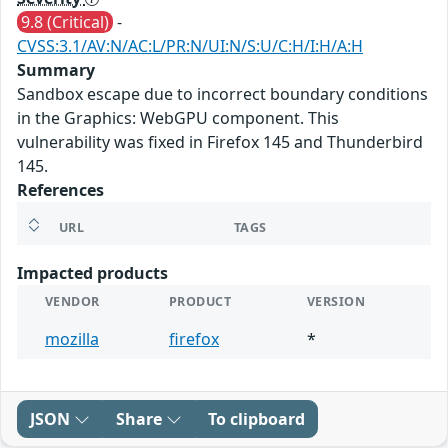
9.8 (Critical)
-
CVSS:3.1/AV:N/AC:L/PR:N/UI:N/S:U/C:H/I:H/A:H
Summary
Sandbox escape due to incorrect boundary conditions
in the Graphics: WebGPU component. This
vulnerability was fixed in Firefox 145 and Thunderbird
145.
References
URL
TAGS
Impacted products
VENDOR
PRODUCT
VERSION
mozilla
firefox
*
JSON
Share
To clipboard