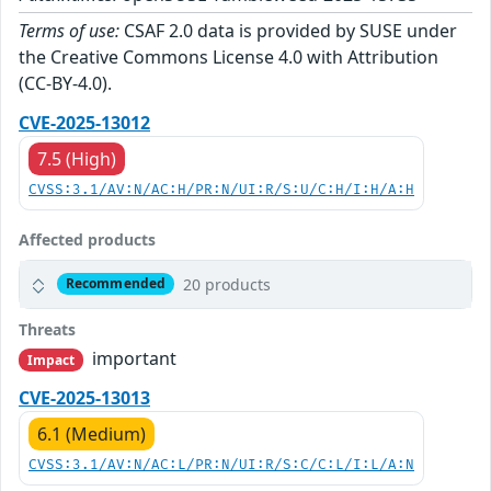
Terms of use:
CSAF 2.0 data is provided by SUSE under
the Creative Commons License 4.0 with Attribution
(CC-BY-4.0).
CVE-2025-13012
7.5 (High)
CVSS:3.1/AV:N/AC:H/PR:N/UI:R/S:U/C:H/I:H/A:H
Affected products
20 products
Recommended
Threats
important
Impact
CVE-2025-13013
6.1 (Medium)
CVSS:3.1/AV:N/AC:L/PR:N/UI:R/S:C/C:L/I:L/A:N