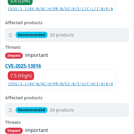
3.4 (Low)
CVSS:3.1/AV:N/AC:H/PR:N/UI:R/S:C/C:L/I:N/A:N
Affected products
20 products
Recommended
Threats
important
Impact
CVE-2025-13016
7.5 (High)
CVSS:3.1/AV:N/AC:H/PR:N/UI:R/S:U/C:H/I:H/A:H
Affected products
20 products
Recommended
Threats
important
Impact