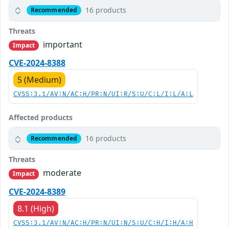
16 products
Recommended
Threats
important
Impact
CVE-2024-8388
5 (Medium)
CVSS:3.1/AV:N/AC:H/PR:N/UI:R/S:U/C:L/I:L/A:L
Affected products
16 products
Recommended
Threats
moderate
Impact
CVE-2024-8389
8.1 (High)
CVSS:3.1/AV:N/AC:H/PR:N/UI:N/S:U/C:H/I:H/A:H