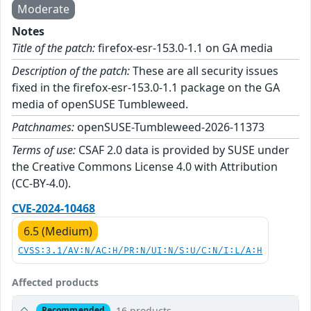
Moderate
Notes
Title of the patch:
firefox-esr-153.0-1.1 on GA media
Description of the patch:
These are all security issues
fixed in the firefox-esr-153.0-1.1 package on the GA
media of openSUSE Tumbleweed.
Patchnames:
openSUSE-Tumbleweed-2026-11373
Terms of use:
CSAF 2.0 data is provided by SUSE under
the Creative Commons License 4.0 with Attribution
(CC-BY-4.0).
CVE-2024-10468
6.5 (Medium)
CVSS:3.1/AV:N/AC:H/PR:N/UI:N/S:U/C:N/I:L/A:H
Affected products
16 products
Recommended