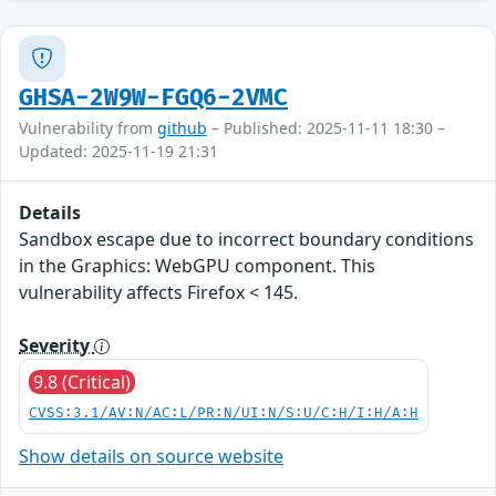
GHSA-2W9W-FGQ6-2VMC
Vulnerability from
github
– Published: 2025-11-11 18:30 –
Updated: 2025-11-19 21:31
Details
Sandbox escape due to incorrect boundary conditions
in the Graphics: WebGPU component. This
vulnerability affects Firefox < 145.
Severity
9.8 (Critical)
CVSS:3.1/AV:N/AC:L/PR:N/UI:N/S:U/C:H/I:H/A:H
Show details on source website