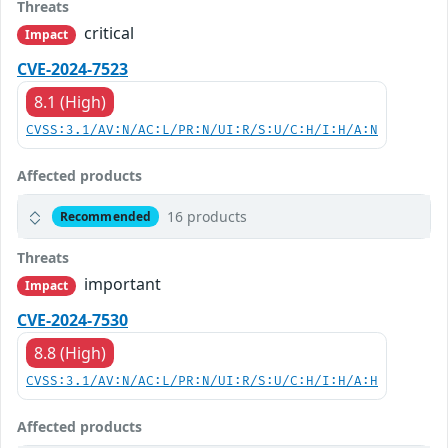
Threats
critical
Impact
CVE-2024-7523
8.1 (High)
CVSS:3.1/AV:N/AC:L/PR:N/UI:R/S:U/C:H/I:H/A:N
Affected products
16 products
Recommended
Threats
important
Impact
CVE-2024-7530
8.8 (High)
CVSS:3.1/AV:N/AC:L/PR:N/UI:R/S:U/C:H/I:H/A:H
Affected products