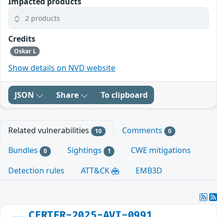
Impacted products
2 products
Credits
Oskar L
Show details on NVD website
JSON
Share
To clipboard
Related vulnerabilities
Comments
10
0
Bundles
Sightings
CWE mitigations
0
1
Detection rules
ATT&CK
EMB3D
CERTFR-2025-AVI-0991