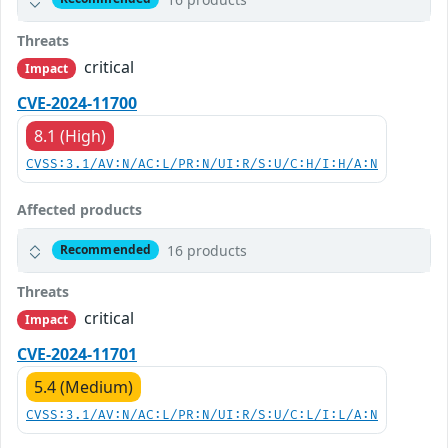
Threats
critical
Impact
CVE-2024-11700
8.1 (High)
CVSS:3.1/AV:N/AC:L/PR:N/UI:R/S:U/C:H/I:H/A:N
Affected products
16 products
Recommended
Threats
critical
Impact
CVE-2024-11701
5.4 (Medium)
CVSS:3.1/AV:N/AC:L/PR:N/UI:R/S:U/C:L/I:L/A:N