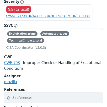
Severity
9.8 (Critical)
CVSS:3.1/AV:N/AC:L/PR:N/UI:N/S:U/C:H/I:H/A:H
SSVC
Exploitation: none
Automatable: yes
Technical Impact: total
CISA Coordinator (v2.0.3)
CWE
CWE-703
- Improper Check or Handling of Exceptional
Conditions
Assigner
mozilla
References
3 references