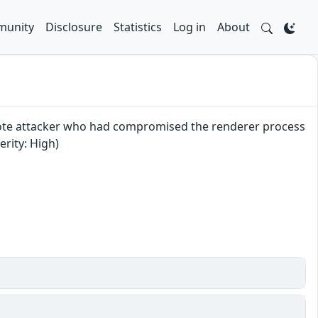
unity
Disclosure
Statistics
Log in
About
mote attacker who had compromised the renderer process
erity: High)