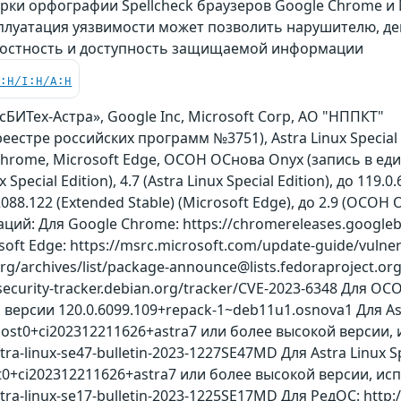
ки орфографии Spellcheck браузеров Google Chrome и Mi
плуатация уязвимости может позволить нарушителю, де
лостность и доступность защищаемой информации
C:H/I:H/A:H
БИТех-Астра», Google Inc, Microsoft Corp, АО "НППКТ"
еестре российских программ №3751), Astra Linux Special
hrome, Microsoft Edge, ОСОН ОСнова Оnyx (запись в е
ux Special Edition), 4.7 (Astra Linux Special Edition), до 119
.2088.122 (Extended Stable) (Microsoft Edge), до 2.9 (ОС
ий: Для Google Chrome: https://chromereleases.googlebl
oft Edge: https://msrc.microsoft.com/update-guide/vulner
ct.org/archives/list/package-announce@lists.fedoraproj
/security-tracker.debian.org/tracker/CVE-2023-6348 Дл
ерсии 120.0.6099.109+repack-1~deb11u1.osnova1 Для Astr
ragost0+ci202312211626+astra7 или более высокой версии
astra-linux-se47-bulletin-2023-1227SE47MD Для Astra Linux 
ost0+ci202312211626+astra7 или более высокой версии, 
astra-linux-se17-bulletin-2023-1225SE17MD Для РедОС: http: