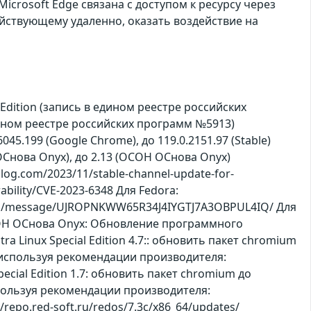
crosoft Edge связана с доступом к ресурсу через
йствующему удаленно, оказать воздействие на
 Edition (запись в едином реестре российских
дином реестре российских программ №5913)
.0.6045.199 (Google Chrome), до 119.0.2151.97 (Stable)
ОН ОСнова Оnyx), до 2.13 (ОСОН ОСнова Оnyx)
og.com/2023/11/stable-channel-update-for-
ability/CVE-2023-6348 Для Fedora:
ect.org/message/UJROPNKWW65R34J4IYGTJ7A3OBPUL4IQ/ Для
я ОСОН ОСнова Оnyx: Обновление программного
a Linux Special Edition 4.7:: обновить пакет chromium
, используя рекомендации производителя:
Special Edition 1.7: обновить пакет chromium до
используя рекомендации производителя:
//repo.red-soft.ru/redos/7.3c/x86_64/updates/