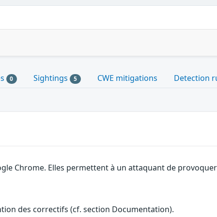
es
Sightings
CWE mitigations
Detection r
0
5
gle Chrome. Elles permettent à un attaquant de provoquer u
ention des correctifs (cf. section Documentation).