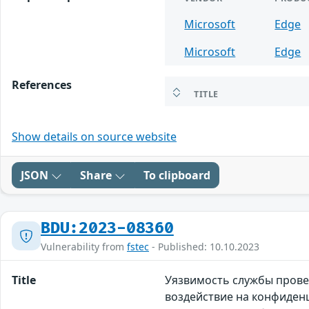
Microsoft
Edge
Microsoft
Edge
References
TITLE
Show details on source website
JSON
Share
To clipboard
BDU:2023-08360
Vulnerability from
fstec
- Published: 10.10.2023
Title
Уязвимость службы прове
воздействие на конфиден