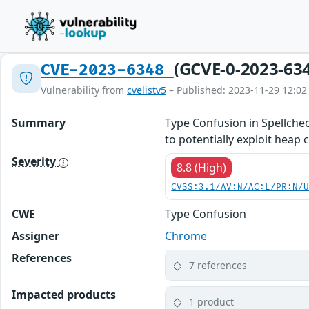
(GCVE-0-2023-63
CVE-2023-6348
Vulnerability from
cvelistv5
– Published: 2023-11-29 12:02
Summary
Type Confusion in Spellche
to potentially exploit heap
Severity
8.8 (High)
CVSS:3.1/AV:N/AC:L/PR:N/
CWE
Type Confusion
Assigner
Chrome
References
7 references
Impacted products
1 product