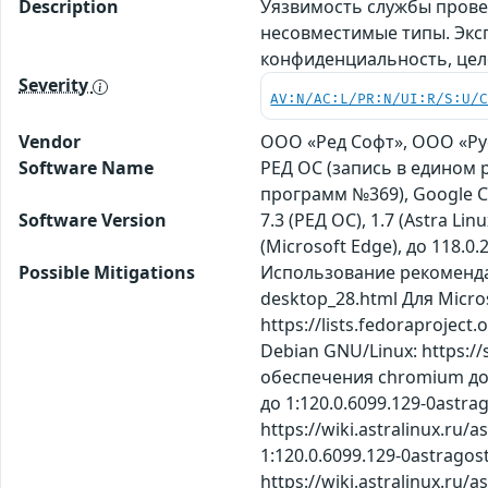
Description
Уязвимость службы провер
несовместимые типы. Экс
конфиденциальность, це
Severity
AV:N/AC:L/PR:N/UI:R/S:U/
Vendor
ООО «Ред Софт», ООО «Рус
Software Name
РЕД ОС (запись в едином р
программ №369), Google C
Software Version
7.3 (РЕД ОС), 1.7 (Astra Lin
(Microsoft Edge), до 118.0
Possible Mitigations
Использование рекомендац
desktop_28.html Для Micros
https://lists.fedoraproje
Debian GNU/Linux: https:/
обеспечения chromium до в
до 1:120.0.6099.129-0ast
https://wiki.astralinux.ru/
1:120.0.6099.129-0astrag
https://wiki.astralinux.ru/