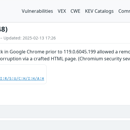
Vulnerabilities
VEX
CWE
KEV Catalogs
Comm
48)
 – Updated: 2025-02-13 17:26
ck in Google Chrome prior to 119.0.6045.199 allowed a re
 corruption via a crafted HTML page. (Chromium security sev
UI:R/S:U/C:H/I:H/A:H