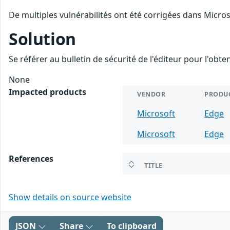
De multiples vulnérabilités ont été corrigées dans Micro
Solution
Se référer au bulletin de sécurité de l'éditeur pour l'obt
None
Impacted products
VENDOR
PRODU
Microsoft
Edge
Microsoft
Edge
References
TITLE
Show details on source website
JSON
Share
To clipboard