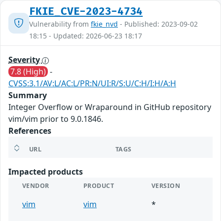
FKIE_CVE-2023-4734
Vulnerability from
fkie_nvd
- Published: 2023-09-02
18:15 - Updated: 2026-06-23 18:17
Severity
7.8 (High)
-
CVSS:3.1/AV:L/AC:L/PR:N/UI:R/S:U/C:H/I:H/A:H
Summary
Integer Overflow or Wraparound in GitHub repository
vim/vim prior to 9.0.1846.
References
URL
TAGS
Impacted products
VENDOR
PRODUCT
VERSION
vim
vim
*