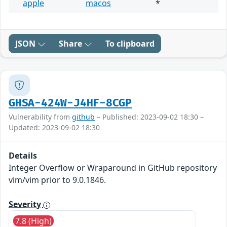
apple
macos
*
JSON
Share
To clipboard
GHSA-424W-J4HF-8CGP
Vulnerability from
github
– Published: 2023-09-02 18:30 –
Updated: 2023-09-02 18:30
Details
Integer Overflow or Wraparound in GitHub repository
vim/vim prior to 9.0.1846.
Severity
7.8 (High)