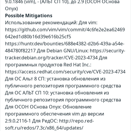
9.0.1846 (vim), - (АЛЬТ СП 10), до 2.9 (ОСОН ОСнова
Оnyx)
Possible Mitigations
Использование рекомендаций: Для vim:
https://github.com/vim/vim/commit/4c6fe2e2ea62469
642ed1d80b16d39e616b25cf5
https://huntr.dev/bounties/688e4382-d2b6-439a-a54e-
484780f82217 Для Debian GNU/Linux: https://security-
tracker.debian.org/tracker/CVE-2023-4734 Для
программных продуктов Red Hat Inc.:
https://access.redhat.com/security/cve/CVE-2023-4734
Для ОС Альт 8 СП: установка обновления из
публичного репозитория программного средства
Для ОС АЛЬТ СП 10: установка обновления из
публичного репозитория программного средства
Для ОСОН ОСнова Оnyx: Обновление
программного обеспечения vim до версии
2:9.0.2116-1 Для РедОС: http://repo.red-
soft.ru/redos/7.3c/x86_64/updates/