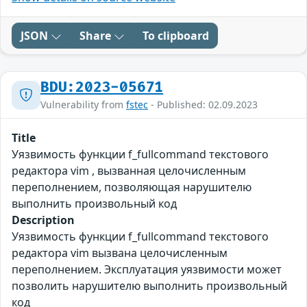
JSON
Share
To clipboard
BDU:2023-05671
Vulnerability from
fstec
- Published: 02.09.2023
Title
Уязвимость функции f_fullcommand текстового
редактора vim , вызванная целочисленным
переполнением, позволяющая нарушителю
выполнить произвольный код
Description
Уязвимость функции f_fullcommand текстового
редактора vim вызвана целочисленным
переполнением. Эксплуатация уязвимости может
позволить нарушителю выполнить произвольный
код