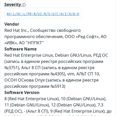
Severity
AV:L/AC:L/PR:N/UI:R/S:U/C:H/I:H/A:H
Vendor
Red Hat Inc., Сообщество свободного
программного обеспечения, ООО «Ред Софт», АО
«ИВК», АО "НППКТ"
Software Name
Red Hat Enterprise Linux, Debian GNU/Linux, РЕД ОС
(запись в едином реестре российских программ
№3751), Альт 8 СП (запись в едином реестре
российских программ №4305), vim, АЛЬТ СП 10,
ОСОН ОСнова Оnyx (запись в едином реестре
российских программ №5913)
Software Version
8 (Red Hat Enterprise Linux), 10 (Debian GNU/Linux),
11 (Debian GNU/Linux), 12 (Debian GNU/Linux), 7.3
(РЕД ОС), - (Альт 8 СП), 9 (Red Hat Enterprise Linux), до