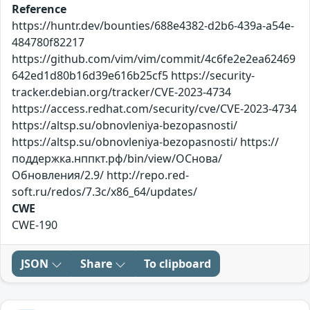
Reference
https://huntr.dev/bounties/688e4382-d2b6-439a-a54e-
484780f82217
https://github.com/vim/vim/commit/4c6fe2e2ea62469
642ed1d80b16d39e616b25cf5 https://security-
tracker.debian.org/tracker/CVE-2023-4734
https://access.redhat.com/security/cve/CVE-2023-4734
https://altsp.su/obnovleniya-bezopasnosti/
https://altsp.su/obnovleniya-bezopasnosti/ https://
поддержка.нппкт.рф/bin/view/ОСнова/
Обновления/2.9/ http://repo.red-
soft.ru/redos/7.3c/x86_64/updates/
CWE
CWE-190
JSON
Share
To clipboard