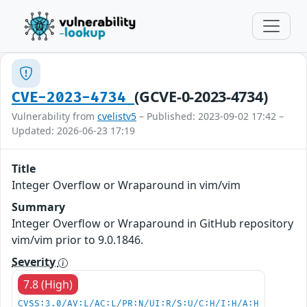
(GCVE-0-2023-4734)
CVE-2023-4734
Vulnerability from
cvelistv5
– Published: 2023-09-02 17:42 –
Updated: 2026-06-23 17:19
Title
Integer Overflow or Wraparound in vim/vim
Summary
Integer Overflow or Wraparound in GitHub repository
vim/vim prior to 9.0.1846.
Severity
7.8 (High)
CVSS:3.0/AV:L/AC:L/PR:N/UI:R/S:U/C:H/I:H/A:H