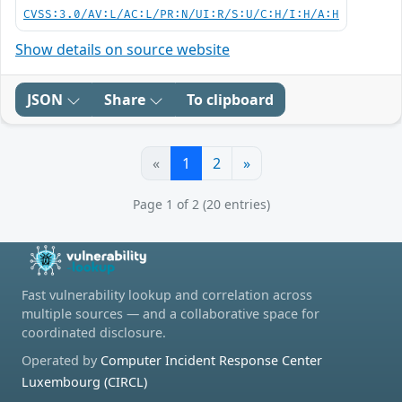
CVSS:3.0/AV:L/AC:L/PR:N/UI:R/S:U/C:H/I:H/A:H
Show details on source website
JSON
Share
To clipboard
«
1
2
»
Page 1 of 2 (20 entries)
Fast vulnerability lookup and correlation across
multiple sources — and a collaborative space for
coordinated disclosure.
Operated by
Computer Incident Response Center
Luxembourg (CIRCL)