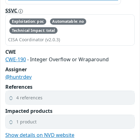
SSVC
Exploitation: poc
Automatable: no
Technical Impact: total
CISA Coordinator (v2.0.3)
CWE
CWE-190
- Integer Overflow or Wraparound
Assigner
@huntrdev
References
4 references
Impacted products
1 product
Show details on NVD website