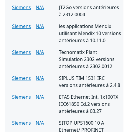
Siemens
N/A
JT2Go versions antérieures
à 2312.0004
Siemens
N/A
les applications Mendix
utilisant Mendix 10 versions
antérieures à 10.11.0
Siemens
N/A
Tecnomatix Plant
Simulation 2302 versions
antérieures à 2302.0012
Siemens
N/A
SIPLUS TIM 1531 IRC
versions antérieures à 2.4.8
Siemens
N/A
ETA5 Ethernet Int. 1x100TX
IEC61850 Ed.2 versions
antérieures à 03.27
Siemens
N/A
SITOP UPS1600 10 A
Ethernet/ PROFINET