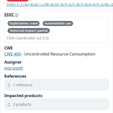
CVSS:3.1/AV:N/AC:L/PR:N/UI:N/S:U/C:N/I:N/A:H/E:U/RL:
SSVC
Exploitation: none
Automatable: yes
Technical Impact: partial
CISA Coordinator (v2.0.3)
CWE
CWE-400
- Uncontrolled Resource Consumption
Assigner
microsoft
References
1 reference
Impacted products
3 products