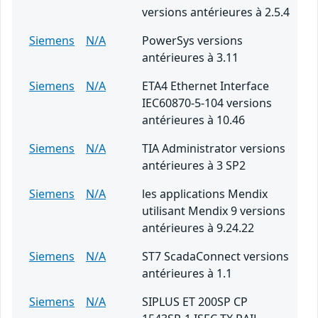
versions antérieures à 2.5.4
Siemens
N/A
PowerSys versions
antérieures à 3.11
Siemens
N/A
ETA4 Ethernet Interface
IEC60870-5-104 versions
antérieures à 10.46
Siemens
N/A
TIA Administrator versions
antérieures à 3 SP2
Siemens
N/A
les applications Mendix
utilisant Mendix 9 versions
antérieures à 9.24.22
Siemens
N/A
ST7 ScadaConnect versions
antérieures à 1.1
Siemens
N/A
SIPLUS ET 200SP CP