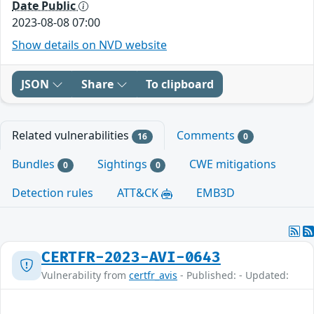
Date Public
2023-08-08 07:00
Show details on NVD website
JSON
Share
To clipboard
Related vulnerabilities
Comments
16
0
Bundles
Sightings
CWE mitigations
0
0
Detection rules
ATT&CK
EMB3D
CERTFR-2023-AVI-0643
Vulnerability from
certfr_avis
- Published: - Updated: