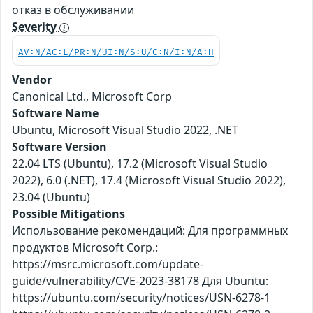
отказ в обслуживании
Severity
AV:N/AC:L/PR:N/UI:N/S:U/C:N/I:N/A:H
Vendor
Canonical Ltd., Microsoft Corp
Software Name
Ubuntu, Microsoft Visual Studio 2022, .NET
Software Version
22.04 LTS (Ubuntu), 17.2 (Microsoft Visual Studio
2022), 6.0 (.NET), 17.4 (Microsoft Visual Studio 2022),
23.04 (Ubuntu)
Possible Mitigations
Использование рекомендаций: Для программных
продуктов Microsoft Corp.:
https://msrc.microsoft.com/update-
guide/vulnerability/CVE-2023-38178 Для Ubuntu:
https://ubuntu.com/security/notices/USN-6278-1