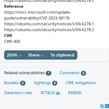
https://ubuntu.com/security/notices/USN-6278-2
Reference
https://msrc.microsoft.com/update-
guide/vulnerability/CVE-2023-38178
https://ubuntu.com/security/notices/USN-6278-1
https://ubuntu.com/security/notices/USN-6278-2
CWE
CWE-400
JSON
Share
To clipboard
Related vulnerabilities
Comments
1
0
Bundles
Sightings
CWE mitigations
0
0
Detection rules
ATT&CK
EMB3D