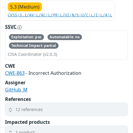
5.3 (Medium)
CVSS:3.1/AV:L/AC:L/PR:L/UI:N/S:U/C:L/I:L/A:L
SSVC
Exploitation: poc
Automatable: no
Technical Impact: partial
CISA Coordinator (v2.0.3)
CWE
CWE-863
- Incorrect Authorization
Assigner
GitHub_M
References
12 references
Impacted products
1 product