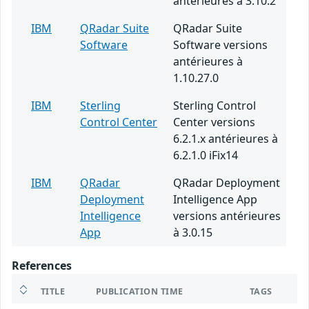
antérieures à 3.10.2
IBM
QRadar Suite
QRadar Suite
Software
Software versions
antérieures à
1.10.27.0
IBM
Sterling
Sterling Control
Control Center
Center versions
6.2.1.x antérieures à
6.2.1.0 iFix14
IBM
QRadar
QRadar Deployment
Deployment
Intelligence App
Intelligence
versions antérieures
App
à 3.0.15
References
TITLE
PUBLICATION TIME
TAGS