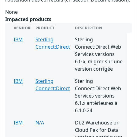
None
Impacted products
VENDOR
PRODUCT
DESCRIPTION
IBM
Sterling
Sterling
Connect:Direct
Connect:Direct Web
Services versions
6.0.x, migrer sur une
version corrigée
IBM
Sterling
Sterling
Connect:Direct
Connect:Direct Web
Services versions
6.1.x antérieures à
6.1.0.24
IBM
N/A
Db2 Warehouse on
Cloud Pak for Data