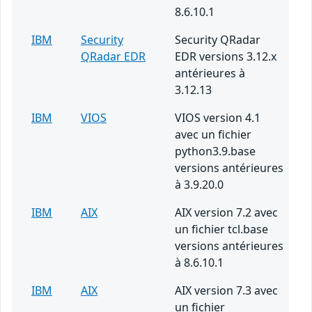
8.6.10.1
IBM
Security
Security QRadar
QRadar EDR
EDR versions 3.12.x
antérieures à
3.12.13
IBM
VIOS
VIOS version 4.1
avec un fichier
python3.9.base
versions antérieures
à 3.9.20.0
IBM
AIX
AIX version 7.2 avec
un fichier tcl.base
versions antérieures
à 8.6.10.1
IBM
AIX
AIX version 7.3 avec
un fichier