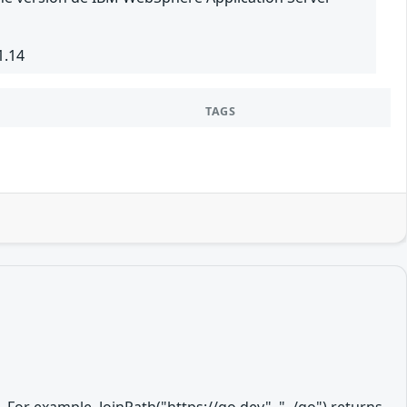
1.14
TAGS
For example, JoinPath("https://go.dev", "../go") returns