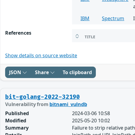
IBM
Spectrum
References
TITLE
Show details on source website
JSON
Share
To clipboard
bit-golang-2022-32190
Vulnerability from
bitnami_vulndb
Published
2024-03-06 10:58
Modified
2025-05-20 10:02
Summary
Failure to strip relative pa
Details
JoinPath and URL.JoinPath d