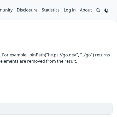
unity
Disclosure
Statistics
Log in
About
For example, JoinPath("https://go.dev", "../go") returns
th elements are removed from the result.
)