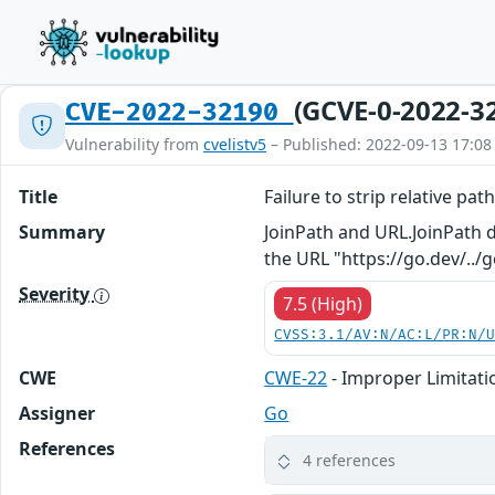
(GCVE-0-2022-3
CVE-2022-32190
Vulnerability from
cvelistv5
– Published: 2022-09-13 17:08
Title
Failure to strip relative pa
Summary
JoinPath and URL.JoinPath d
the URL "https://go.dev/../
Severity
7.5 (High)
CVSS:3.1/AV:N/AC:L/PR:N/
CWE
CWE-22
- Improper Limitatio
Assigner
Go
References
4 references