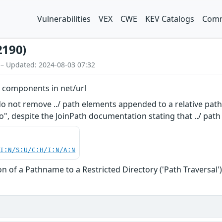
Vulnerabilities
VEX
CWE
KEV Catalogs
Comm
2190)
 – Updated: 2024-08-03 07:32
th components in net/url
o not remove ../ path elements appended to a relative path. 
go", despite the JoinPath documentation stating that ../ pa
UI:N/S:U/C:H/I:N/A:N
n of a Pathname to a Restricted Directory ('Path Traversal'