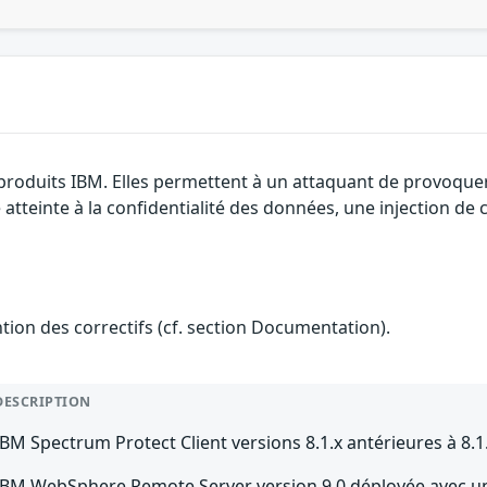
 produits IBM. Elles permettent à un attaquant de provoque
e atteinte à la confidentialité des données, une injection de
ention des correctifs (cf. section Documentation).
DESCRIPTION
IBM Spectrum Protect Client versions 8.1.x antérieures à 8.1
IBM WebSphere Remote Server version 9.0 déployée avec u