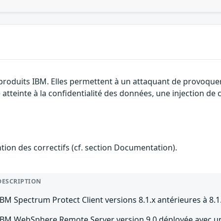
 produits IBM. Elles permettent à un attaquant de provoque
e atteinte à la confidentialité des données, une injection de
ention des correctifs (cf. section Documentation).
DESCRIPTION
IBM Spectrum Protect Client versions 8.1.x antérieures à 8.1
IBM WebSphere Remote Server version 9.0 déployée avec u