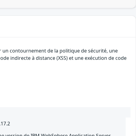
r un contournement de la politique de sécurité, une
 code indirecte à distance (XSS) et une exécution de code
.17.2
ne version de IBM WebSphere Application Server