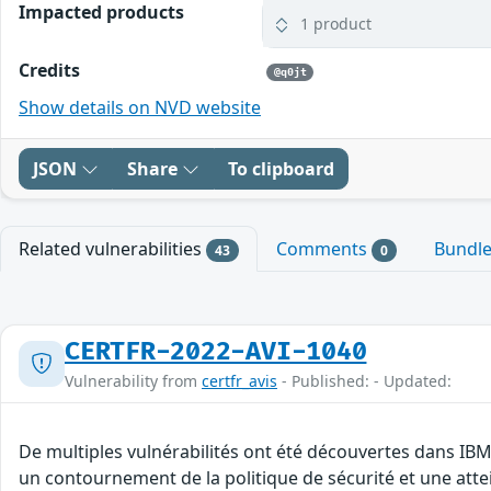
Impacted products
1 product
Credits
@q0jt
Show details on NVD website
JSON
Share
To clipboard
Related vulnerabilities
Comments
Bundl
43
0
CERTFR-2022-AVI-1040
Vulnerability from
certfr_avis
- Published: - Updated:
De multiples vulnérabilités ont été découvertes dans IBM
un contournement de la politique de sécurité et une attei