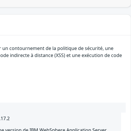
r un contournement de la politique de sécurité, une
 code indirecte à distance (XSS) et une exécution de code
.17.2
ne version de IBM WebSphere Application Server