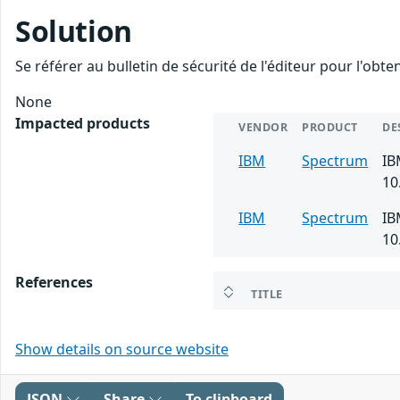
Solution
Se référer au bulletin de sécurité de l'éditeur pour l'obt
None
Impacted products
VENDOR
PRODUCT
DE
IBM
Spectrum
IB
10
IBM
Spectrum
IB
10
References
TITLE
Show details on source website
JSON
Share
To clipboard