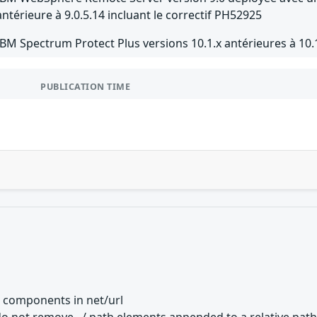
antérieure à 9.0.5.14 incluant le correctif PH52925
IBM Spectrum Protect Plus versions 10.1.x antérieures à 10.
PUBLICATION TIME
th components in net/url
o not remove ../ path elements appended to a relative path. 