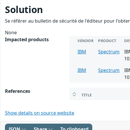
Solution
Se référer au bulletin de sécurité de l'éditeur pour l'obt
None
Impacted products
VENDOR
PRODUCT
DE
IBM
Spectrum
IB
10
IBM
Spectrum
IB
10
References
TITLE
Show details on source website
JSON
Share
To clipboard