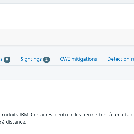
es
Sightings
CWE mitigations
Detection r
0
2
 produits IBM. Certaines d'entre elles permettent à un atta
e à distance.