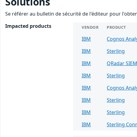
Solutions
Se référer au bulletin de sécurité de l'éditeur pour l'obt
Impacted products
VENDOR
PRODUCT
IBM
Cognos Analy
IBM
Sterling
IBM
QRadar SIE
IBM
Sterling
IBM
Cognos Analy
IBM
Sterling
IBM
Sterling
IBM
Sterling Con