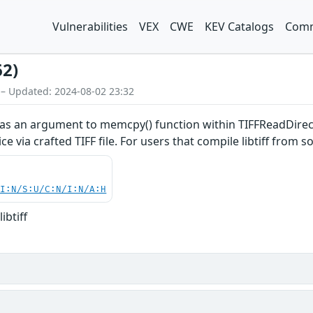
Vulnerabilities
VEX
CWE
KEV Catalogs
Comm
62)
 – Updated: 2024-08-02 23:32
s an argument to memcpy() function within TIFFReadDirectory(
ce via crafted TIFF file. For users that compile libtiff from 
UI:N/S:U/C:N/I:N/A:H
ibtiff