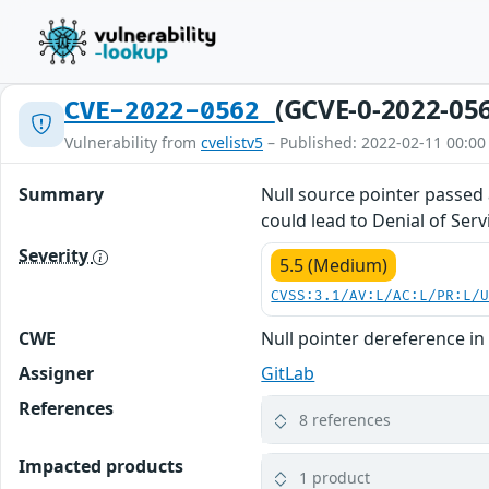
(GCVE-0-2022-05
CVE-2022-0562
Vulnerability from
cvelistv5
– Published: 2022-02-11 00:00
Summary
Null source pointer passed a
could lead to Denial of Servi
Severity
5.5 (Medium)
CVSS:3.1/AV:L/AC:L/PR:L/
CWE
Null pointer dereference in l
Assigner
GitLab
References
8 references
Impacted products
1 product