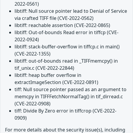
2022-0561)
libtiff: Null source pointer lead to Denial of Service
via crafted TIFF file (CVE-2022-0562)
libtiff: reachable assertion (CVE-2022-0865)
libtiff: Out-of-bounds Read error in tiffcp (CVE-
2022-0924)
libtiff: stack-buffer-overflow in tiffcp.c in main()
(CVE-2022-1355)
libtiff: out-of-bounds read in _TIFFmemcpy() in
tif_unix.c (CVE-2022-22844)
libtiff: heap buffer overflow in
extractImageSection (CVE-2022-0891)
tiff: Null source pointer passed as an argument to
memcpy in TIFFFetchNormalTag() in tif_dirread.c
(CVE-2022-0908)
tiff: Divide By Zero error in tiffcrop (CVE-2022-
0909)
For more details about the security issue(s), including