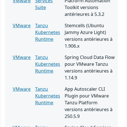
VMware
Services
Platform Automation
Suite
Toolkit versions
antérieures à 5.3.2
VMware
Tanzu
Stemcells (Ubuntu
Kubernetes
Jammy Azure Light)
Runtime
versions antérieures à
1.906.x
VMware
Tanzu
Spring Cloud Data Flow
Kubernetes
pour VMware Tanzu
Runtime
versions antérieures à
1.14.9
VMware
Tanzu
App Autoscaler CLI
Kubernetes
Plugin pour VMware
Runtime
Tanzu Platform
versions antérieures à
250.5.9