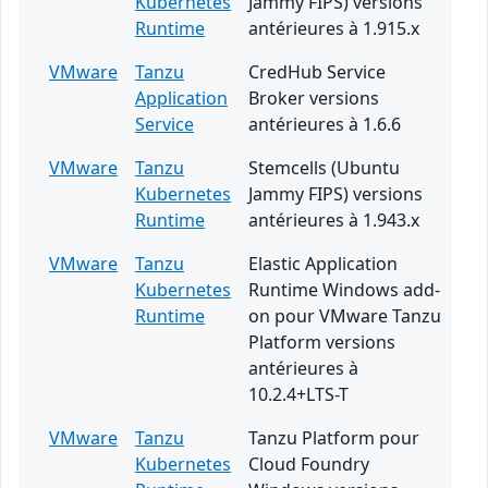
Kubernetes
Jammy FIPS) versions
Runtime
antérieures à 1.915.x
VMware
Tanzu
CredHub Service
Application
Broker versions
Service
antérieures à 1.6.6
VMware
Tanzu
Stemcells (Ubuntu
Kubernetes
Jammy FIPS) versions
Runtime
antérieures à 1.943.x
VMware
Tanzu
Elastic Application
Kubernetes
Runtime Windows add-
Runtime
on pour VMware Tanzu
Platform versions
antérieures à
10.2.4+LTS-T
VMware
Tanzu
Tanzu Platform pour
Kubernetes
Cloud Foundry