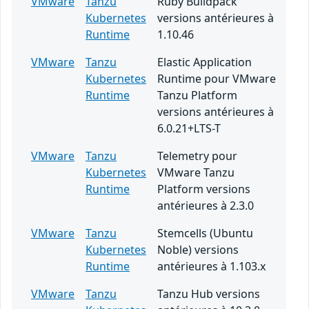
VMware
Tanzu
Ruby Buildpack
Kubernetes
versions antérieures à
Runtime
1.10.46
VMware
Tanzu
Elastic Application
Kubernetes
Runtime pour VMware
Runtime
Tanzu Platform
versions antérieures à
6.0.21+LTS-T
VMware
Tanzu
Telemetry pour
Kubernetes
VMware Tanzu
Runtime
Platform versions
antérieures à 2.3.0
VMware
Tanzu
Stemcells (Ubuntu
Kubernetes
Noble) versions
Runtime
antérieures à 1.103.x
VMware
Tanzu
Tanzu Hub versions