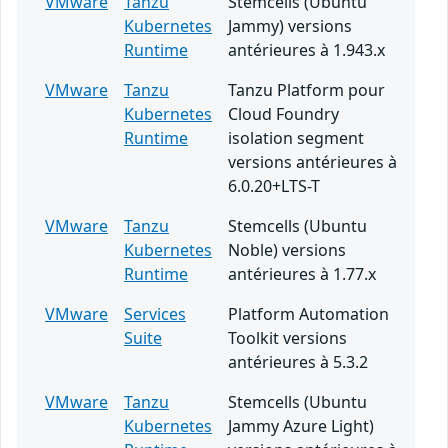
VMware
Tanzu
Stemcells (Ubuntu
Kubernetes
Jammy) versions
Runtime
antérieures à 1.943.x
VMware
Tanzu
Tanzu Platform pour
Kubernetes
Cloud Foundry
Runtime
isolation segment
versions antérieures à
6.0.20+LTS-T
VMware
Tanzu
Stemcells (Ubuntu
Kubernetes
Noble) versions
Runtime
antérieures à 1.77.x
VMware
Services
Platform Automation
Suite
Toolkit versions
antérieures à 5.3.2
VMware
Tanzu
Stemcells (Ubuntu
Kubernetes
Jammy Azure Light)