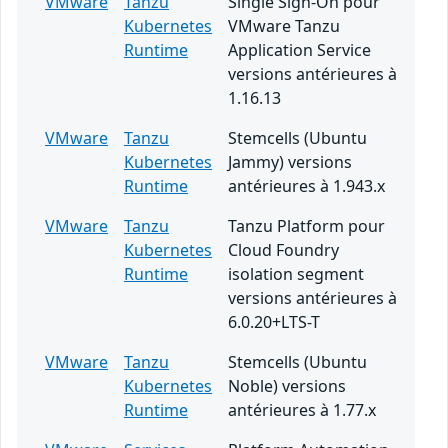
VMware
Tanzu
Single Sign-On pour
Kubernetes
VMware Tanzu
Runtime
Application Service
versions antérieures à
1.16.13
VMware
Tanzu
Stemcells (Ubuntu
Kubernetes
Jammy) versions
Runtime
antérieures à 1.943.x
VMware
Tanzu
Tanzu Platform pour
Kubernetes
Cloud Foundry
Runtime
isolation segment
versions antérieures à
6.0.20+LTS-T
VMware
Tanzu
Stemcells (Ubuntu
Kubernetes
Noble) versions
Runtime
antérieures à 1.77.x