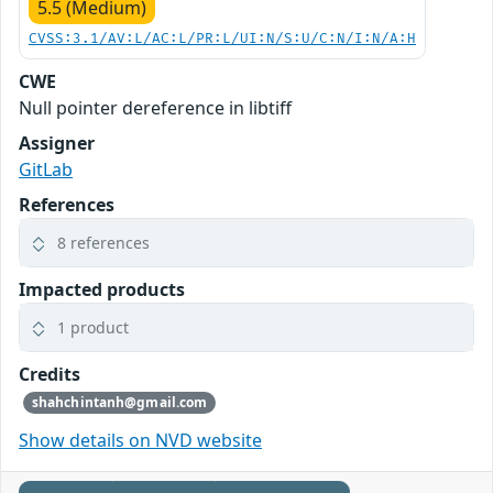
5.5 (Medium)
CVSS:3.1/AV:L/AC:L/PR:L/UI:N/S:U/C:N/I:N/A:H
CWE
Null pointer dereference in libtiff
Assigner
GitLab
References
8 references
Impacted products
1 product
Credits
shahchintanh@gmail.com
Show details on NVD website