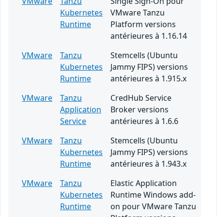
VMware
Tanzu
Single Sign-On pour
Kubernetes
VMware Tanzu
Runtime
Platform versions
antérieures à 1.16.14
VMware
Tanzu
Stemcells (Ubuntu
Kubernetes
Jammy FIPS) versions
Runtime
antérieures à 1.915.x
VMware
Tanzu
CredHub Service
Application
Broker versions
Service
antérieures à 1.6.6
VMware
Tanzu
Stemcells (Ubuntu
Kubernetes
Jammy FIPS) versions
Runtime
antérieures à 1.943.x
VMware
Tanzu
Elastic Application
Kubernetes
Runtime Windows add-
Runtime
on pour VMware Tanzu