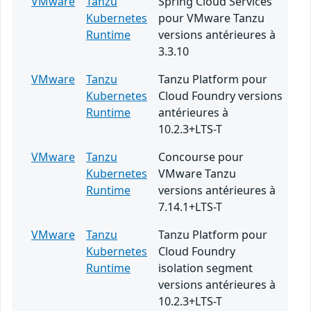
VMware
Tanzu
Spring Cloud Services
Kubernetes
pour VMware Tanzu
Runtime
versions antérieures à
3.3.10
VMware
Tanzu
Tanzu Platform pour
Kubernetes
Cloud Foundry versions
Runtime
antérieures à
10.2.3+LTS-T
VMware
Tanzu
Concourse pour
Kubernetes
VMware Tanzu
Runtime
versions antérieures à
7.14.1+LTS-T
VMware
Tanzu
Tanzu Platform pour
Kubernetes
Cloud Foundry
Runtime
isolation segment
versions antérieures à
10.2.3+LTS-T