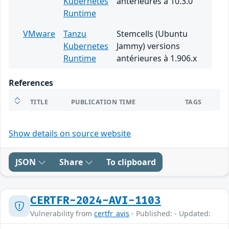
Kubernetes
antérieures à 10.3.0
Runtime
VMware
Tanzu
Stemcells (Ubuntu
Kubernetes
Jammy) versions
Runtime
antérieures à 1.906.x
References
TITLE
PUBLICATION TIME
TAGS
Show details on source website
JSON
Share
To clipboard
CERTFR-2024-AVI-1103
Vulnerability from
certfr_avis
- Published: - Updated: