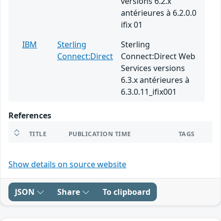
versions 6.2.x
antérieures à 6.2.0.0
ifix 01
IBM
Sterling
Sterling
Connect:Direct
Connect:Direct Web
Services versions
6.3.x antérieures à
6.3.0.11_ifix001
References
TITLE
PUBLICATION TIME
TAGS
Show details on source website
JSON
Share
To clipboard