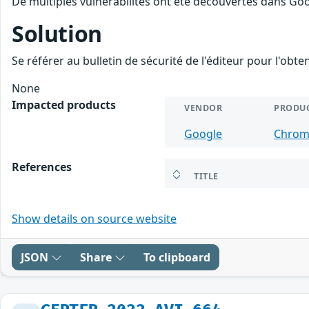
De multiples vulnérabilités ont été découvertes dans Goo
Solution
Se référer au bulletin de sécurité de l'éditeur pour l'obt
None
Impacted products
VENDOR
PRODU
Google
Chro
References
TITLE
Show details on source website
JSON
Share
To clipboard