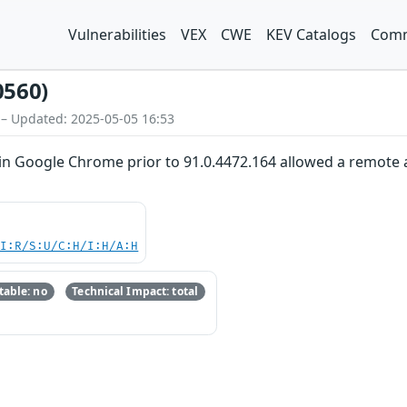
Vulnerabilities
VEX
CWE
KEV Catalogs
Comm
0560)
 – Updated: 2025-05-05 16:53
T in Google Chrome prior to 91.0.4472.164 allowed a remote a
UI:R/S:U/C:H/I:H/A:H
able: no
Technical Impact: total