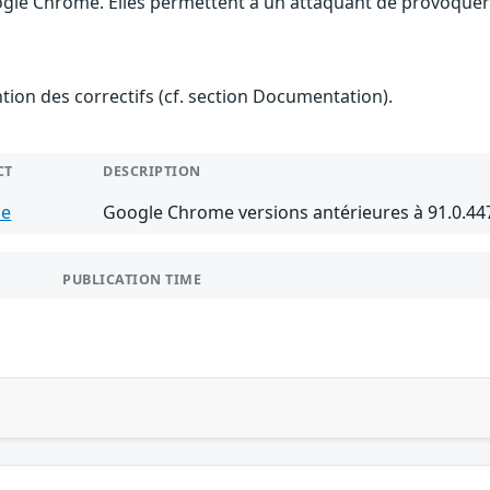
gle Chrome. Elles permettent à un attaquant de provoquer u
ention des correctifs (cf. section Documentation).
CT
DESCRIPTION
me
Google Chrome versions antérieures à 91.0.44
PUBLICATION TIME