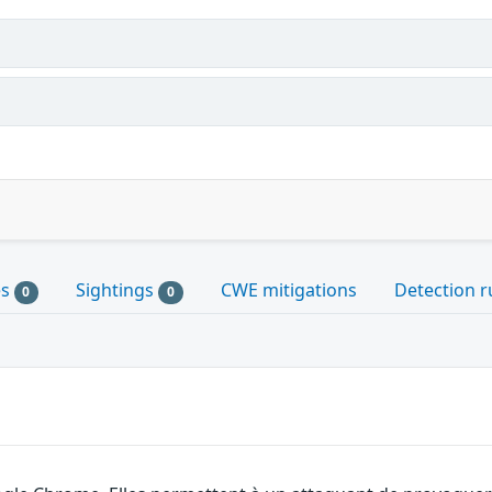
es
Sightings
CWE mitigations
Detection r
0
0