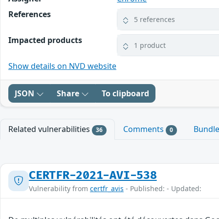
References
5 references
Impacted products
1 product
Show details on NVD website
JSON
Share
To clipboard
Related vulnerabilities
Comments
Bundl
36
0
CERTFR-2021-AVI-538
Vulnerability from
certfr_avis
- Published: - Updated: