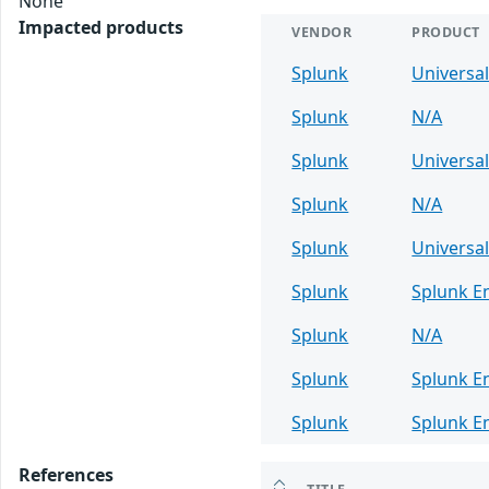
None
Impacted products
VENDOR
PRODUCT
Splunk
Universa
Splunk
N/A
Splunk
Universa
Splunk
N/A
Splunk
Universa
Splunk
Splunk E
Splunk
N/A
Splunk
Splunk E
Splunk
Splunk E
References