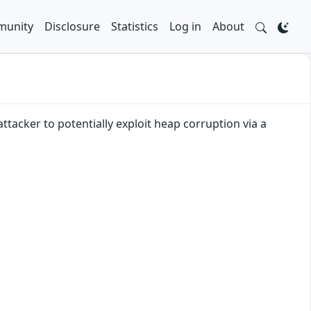
unity
Disclosure
Statistics
Log in
About
ttacker to potentially exploit heap corruption via a