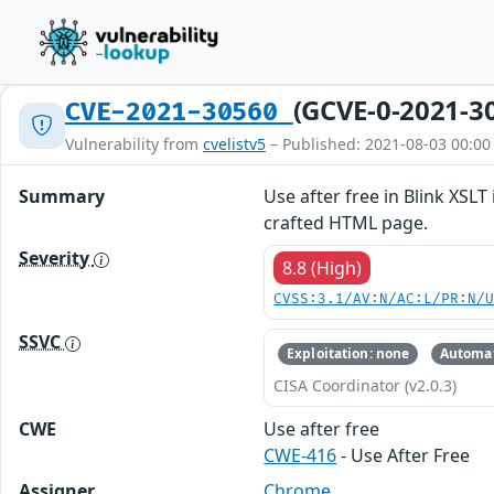
(GCVE-0-2021-3
CVE-2021-30560
Vulnerability from
cvelistv5
– Published: 2021-08-03 00:00
Summary
Use after free in Blink XSL
crafted HTML page.
Severity
8.8 (High)
CVSS:3.1/AV:N/AC:L/PR:N/
SSVC
Exploitation: none
Automat
CISA Coordinator (v2.0.3)
CWE
Use after free
CWE-416
- Use After Free
Assigner
Chrome