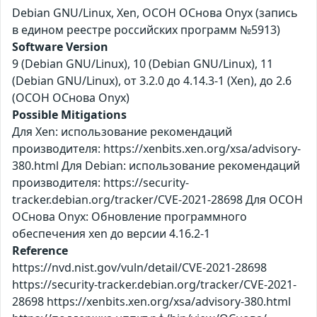
Debian GNU/Linux, Xen, ОСОН ОСнова Оnyx (запись
в едином реестре российских программ №5913)
Software Version
9 (Debian GNU/Linux), 10 (Debian GNU/Linux), 11
(Debian GNU/Linux), от 3.2.0 до 4.14.3-1 (Xen), до 2.6
(ОСОН ОСнова Оnyx)
Possible Mitigations
Для Xen: использование рекомендаций
производителя: https://xenbits.xen.org/xsa/advisory-
380.html Для Debian: использование рекомендаций
производителя: https://security-
tracker.debian.org/tracker/CVE-2021-28698 Для ОСОН
ОСнова Оnyx: Обновление программного
обеспечения xen до версии 4.16.2-1
Reference
https://nvd.nist.gov/vuln/detail/CVE-2021-28698
https://security-tracker.debian.org/tracker/CVE-2021-
28698 https://xenbits.xen.org/xsa/advisory-380.html