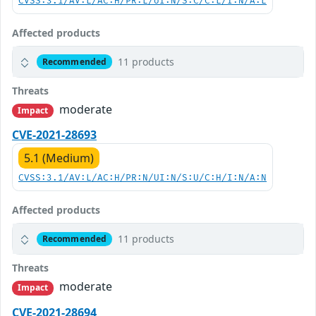
CVSS:3.1/AV:L/AC:H/PR:L/UI:N/S:C/C:L/I:N/A:L
Affected products
11 products
Recommended
Threats
moderate
Impact
CVE-2021-28693
5.1 (Medium)
CVSS:3.1/AV:L/AC:H/PR:N/UI:N/S:U/C:H/I:N/A:N
Affected products
11 products
Recommended
Threats
moderate
Impact
CVE-2021-28694