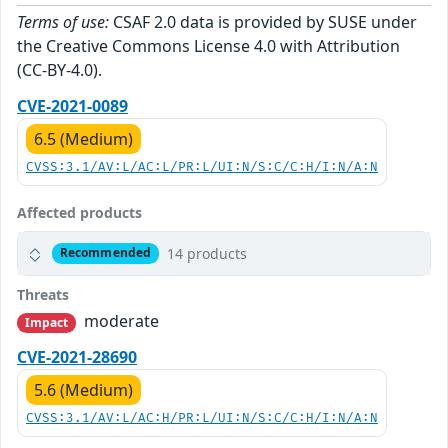
Terms of use:
CSAF 2.0 data is provided by SUSE under
the Creative Commons License 4.0 with Attribution
(CC-BY-4.0).
CVE-2021-0089
6.5 (Medium)
CVSS:3.1/AV:L/AC:L/PR:L/UI:N/S:C/C:H/I:N/A:N
Affected products
14 products
Recommended
Threats
moderate
Impact
CVE-2021-28690
5.6 (Medium)
CVSS:3.1/AV:L/AC:H/PR:L/UI:N/S:C/C:H/I:N/A:N