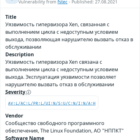
Vulnerability from
fstec
- Published: 27.08.2021
Title
Уязвимость гипервизора Xen, связанная с
выполнением цикла с недоступным условием
выхода, позволяющая нарушителю вызвать отказ в
обслуживании
Description
Уязвимость гипервизора Xen связана с
выполнением цикла с недоступным условием
выхода. Эксплуатация уязвимости позволяет
нарушителю вызвать отказ в обслуживании
Severity
AV:L/AC:L/PR:L/UI:N/S:U/C:N/I:N/A:H
Vendor
Сообщество свободного программного
обеспечения, The Linux Foundation, АО "НППКТ"
Software Name