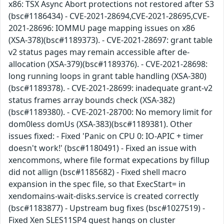
x86: TSX Async Abort protections not restored after S3
(bsc#1186434) - CVE-2021-28694,CVE-2021-28695,CVE-
2021-28696: IOMMU page mapping issues on x86
(XSA-378)(bsc#1189373). - CVE-2021-28697: grant table
v2 status pages may remain accessible after de-
allocation (XSA-379)(bsc#1189376). - CVE-2021-28698:
long running loops in grant table handling (XSA-380)
(bsc#1189378). - CVE-2021-28699: inadequate grant-v2
status frames array bounds check (XSA-382)
(bsc#1189380). - CVE-2021-28700: No memory limit for
dom0less domUs (XSA-383)(bsc#1189381). Other
issues fixed: - Fixed 'Panic on CPU 0: IO-APIC + timer
doesn't work!' (bsc#1180491) - Fixed an issue with
xencommons, where file format expecations by fillup
did not allign (bsc#1185682) - Fixed shell macro
expansion in the spec file, so that ExecStart= in
xendomains-wait-disks.service is created correctly
(bsc#1183877) - Upstream bug fixes (bsc#1027519) -
Fixed Xen SLES11SP4 guest hangs on cluster