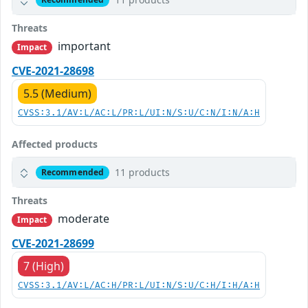
Threats
important
Impact
CVE-2021-28698
5.5 (Medium)
CVSS:3.1/AV:L/AC:L/PR:L/UI:N/S:U/C:N/I:N/A:H
Affected products
11 products
Recommended
Threats
moderate
Impact
CVE-2021-28699
7 (High)
CVSS:3.1/AV:L/AC:H/PR:L/UI:N/S:U/C:H/I:H/A:H