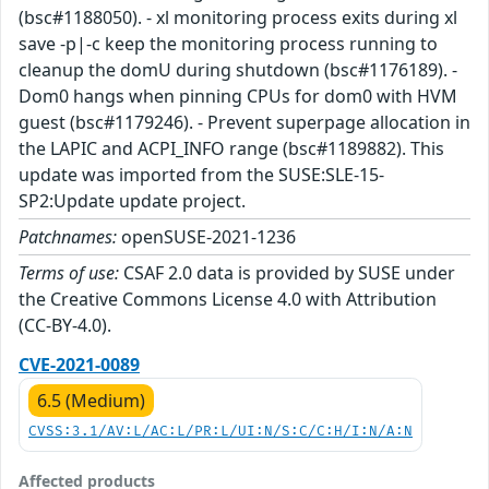
(bsc#1188050). - xl monitoring process exits during xl
save -p|-c keep the monitoring process running to
cleanup the domU during shutdown (bsc#1176189). -
Dom0 hangs when pinning CPUs for dom0 with HVM
guest (bsc#1179246). - Prevent superpage allocation in
the LAPIC and ACPI_INFO range (bsc#1189882). This
update was imported from the SUSE:SLE-15-
SP2:Update update project.
Patchnames:
openSUSE-2021-1236
Terms of use:
CSAF 2.0 data is provided by SUSE under
the Creative Commons License 4.0 with Attribution
(CC-BY-4.0).
CVE-2021-0089
6.5 (Medium)
CVSS:3.1/AV:L/AC:L/PR:L/UI:N/S:C/C:H/I:N/A:N
Affected products