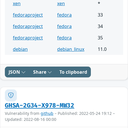
xen
xen
*
fedoraproject
fedora
33
fedoraproject
fedora
34
fedoraproject
fedora
35
debian
debian_linux
11.0
JSON
Share
To clipboard
GHSA-2G34-X978-MW32
Vulnerability from
github
– Published: 2022-05-24 19:12 –
Updated: 2022-08-16 00:00