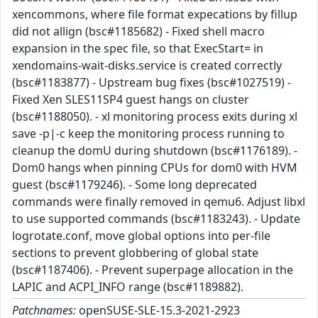
xencommons, where file format expecations by fillup
did not allign (bsc#1185682) - Fixed shell macro
expansion in the spec file, so that ExecStart= in
xendomains-wait-disks.service is created correctly
(bsc#1183877) - Upstream bug fixes (bsc#1027519) -
Fixed Xen SLES11SP4 guest hangs on cluster
(bsc#1188050). - xl monitoring process exits during xl
save -p|-c keep the monitoring process running to
cleanup the domU during shutdown (bsc#1176189). -
Dom0 hangs when pinning CPUs for dom0 with HVM
guest (bsc#1179246). - Some long deprecated
commands were finally removed in qemu6. Adjust libxl
to use supported commands (bsc#1183243). - Update
logrotate.conf, move global options into per-file
sections to prevent globbering of global state
(bsc#1187406). - Prevent superpage allocation in the
LAPIC and ACPI_INFO range (bsc#1189882).
Patchnames:
openSUSE-SLE-15.3-2021-2923