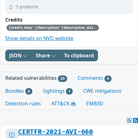
5 products
Credits
{'credit_data': {'description': {'description_data': [{'lang': 'eng', 'value': 'This issue was discovered by Andrew Cooper of Citrix.'}]}}}
Show details on NVD website
JSON
Share
To clipboard
Related vulnerabilities
Comments
20
0
Bundles
Sightings
CWE mitigations
0
1
Detection rules
ATT&CK
EMB3D
CERTFR-2021-AVI-660