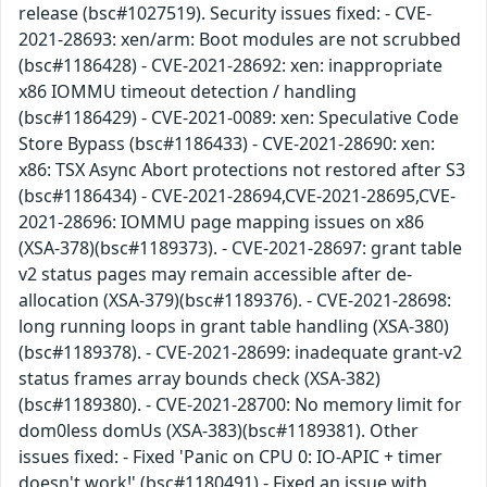
release (bsc#1027519). Security issues fixed: - CVE-
2021-28693: xen/arm: Boot modules are not scrubbed
(bsc#1186428) - CVE-2021-28692: xen: inappropriate
x86 IOMMU timeout detection / handling
(bsc#1186429) - CVE-2021-0089: xen: Speculative Code
Store Bypass (bsc#1186433) - CVE-2021-28690: xen:
x86: TSX Async Abort protections not restored after S3
(bsc#1186434) - CVE-2021-28694,CVE-2021-28695,CVE-
2021-28696: IOMMU page mapping issues on x86
(XSA-378)(bsc#1189373). - CVE-2021-28697: grant table
v2 status pages may remain accessible after de-
allocation (XSA-379)(bsc#1189376). - CVE-2021-28698:
long running loops in grant table handling (XSA-380)
(bsc#1189378). - CVE-2021-28699: inadequate grant-v2
status frames array bounds check (XSA-382)
(bsc#1189380). - CVE-2021-28700: No memory limit for
dom0less domUs (XSA-383)(bsc#1189381). Other
issues fixed: - Fixed 'Panic on CPU 0: IO-APIC + timer
doesn't work!' (bsc#1180491) - Fixed an issue with