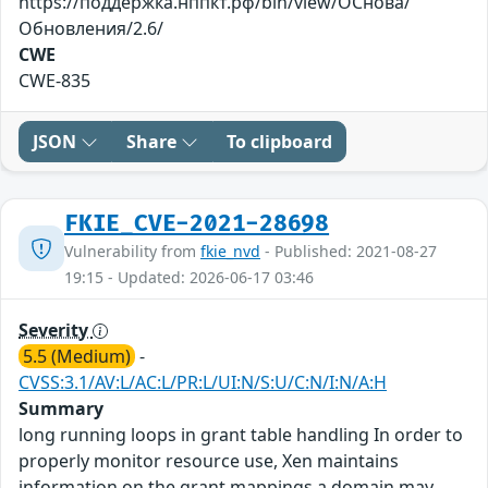
https://поддержка.нппкт.рф/bin/view/ОСнова/
Обновления/2.6/
CWE
CWE-835
JSON
Share
To clipboard
FKIE_CVE-2021-28698
Vulnerability from
fkie_nvd
- Published: 2021-08-27
19:15 - Updated: 2026-06-17 03:46
Severity
5.5 (Medium)
-
CVSS:3.1/AV:L/AC:L/PR:L/UI:N/S:U/C:N/I:N/A:H
Summary
long running loops in grant table handling In order to
properly monitor resource use, Xen maintains
information on the grant mappings a domain may