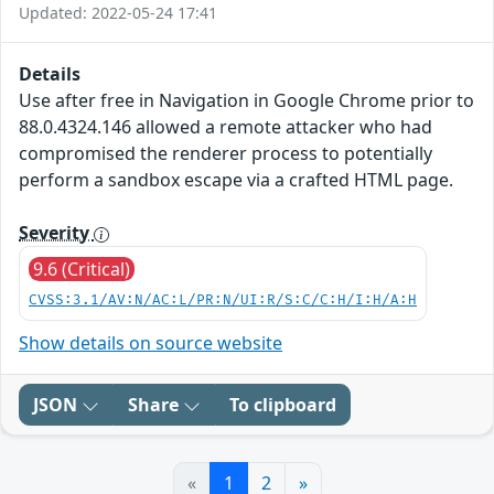
Updated: 2022-05-24 17:41
Details
Use after free in Navigation in Google Chrome prior to
88.0.4324.146 allowed a remote attacker who had
compromised the renderer process to potentially
perform a sandbox escape via a crafted HTML page.
Severity
9.6 (Critical)
CVSS:3.1/AV:N/AC:L/PR:N/UI:R/S:C/C:H/I:H/A:H
Show details on source website
JSON
Share
To clipboard
«
1
2
»