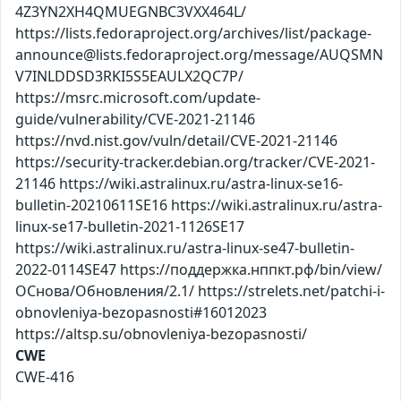
4Z3YN2XH4QMUEGNBC3VXX464L/
https://lists.fedoraproject.org/archives/list/package-
announce@lists.fedoraproject.org/message/AUQSMN
V7INLDDSD3RKI5S5EAULX2QC7P/
https://msrc.microsoft.com/update-
guide/vulnerability/CVE-2021-21146
https://nvd.nist.gov/vuln/detail/CVE-2021-21146
https://security-tracker.debian.org/tracker/CVE-2021-
21146 https://wiki.astralinux.ru/astra-linux-se16-
bulletin-20210611SE16 https://wiki.astralinux.ru/astra-
linux-se17-bulletin-2021-1126SE17
https://wiki.astralinux.ru/astra-linux-se47-bulletin-
2022-0114SE47 https://поддержка.нппкт.рф/bin/view/
ОСнова/Обновления/2.1/ https://strelets.net/patchi-i-
obnovleniya-bezopasnosti#16012023
https://altsp.su/obnovleniya-bezopasnosti/
CWE
CWE-416