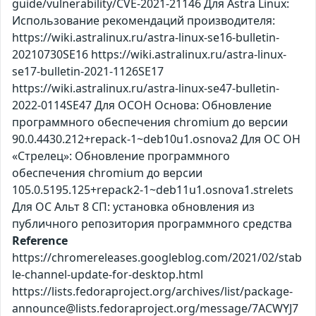
guide/vulnerability/CVE-2021-21146 Для Astra Linux:
Использование рекомендаций производителя:
https://wiki.astralinux.ru/astra-linux-se16-bulletin-
20210730SE16 https://wiki.astralinux.ru/astra-linux-
se17-bulletin-2021-1126SE17
https://wiki.astralinux.ru/astra-linux-se47-bulletin-
2022-0114SE47 Для ОСОН Основа: Обновление
программного обеспечения chromium до версии
90.0.4430.212+repack-1~deb10u1.osnova2 Для ОС ОН
«Стрелец»: Обновление программного
обеспечения chromium до версии
105.0.5195.125+repack2-1~deb11u1.osnova1.strelets
Для ОС Альт 8 СП: установка обновления из
публичного репозитория программного средства
Reference
https://chromereleases.googleblog.com/2021/02/stab
le-channel-update-for-desktop.html
https://lists.fedoraproject.org/archives/list/package-
announce@lists.fedoraproject.org/message/7ACWYJ7