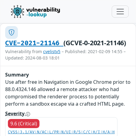
(GCVE-0-2021-21146)
CVE-2021-21146
Vulnerability from
cvelistv5
– Published: 2021-02-09 14:55 –
Updated: 2024-08-03 18:01
Summary
Use after free in Navigation in Google Chrome prior to
88.0.4324.146 allowed a remote attacker who had
compromised the renderer process to potentially
perform a sandbox escape via a crafted HTML page.
Severity
9.6 (Critical)
CVSS:3.1/AV:N/AC:L/PR:N/UI:R/S:C/C:H/I:H/A:H