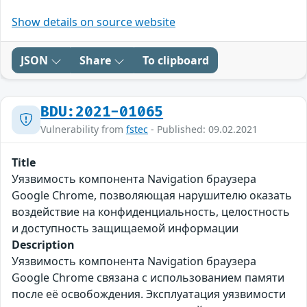
Show details on source website
JSON
Share
To clipboard
BDU:2021-01065
Vulnerability from
fstec
- Published: 09.02.2021
Title
Уязвимость компонента Navigation браузера
Google Chrome, позволяющая нарушителю оказать
воздействие на конфиденциальность, целостность
и доступность защищаемой информации
Description
Уязвимость компонента Navigation браузера
Google Chrome связана с использованием памяти
после её освобождения. Эксплуатация уязвимости