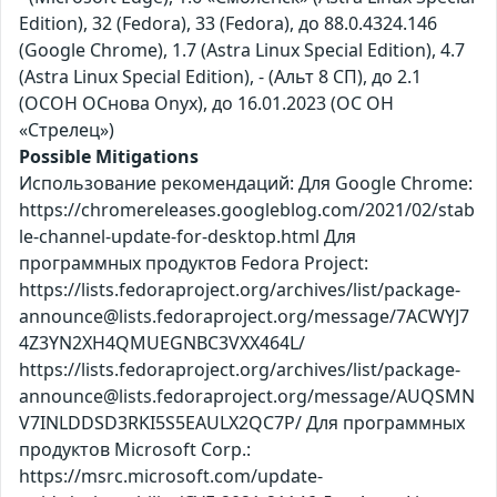
Edition), 32 (Fedora), 33 (Fedora), до 88.0.4324.146
(Google Chrome), 1.7 (Astra Linux Special Edition), 4.7
(Astra Linux Special Edition), - (Альт 8 СП), до 2.1
(ОСОН ОСнова Оnyx), до 16.01.2023 (ОС ОН
«Стрелец»)
Possible Mitigations
Использование рекомендаций: Для Google Chrome:
https://chromereleases.googleblog.com/2021/02/stab
le-channel-update-for-desktop.html Для
программных продуктов Fedora Project:
https://lists.fedoraproject.org/archives/list/package-
announce@lists.fedoraproject.org/message/7ACWYJ7
4Z3YN2XH4QMUEGNBC3VXX464L/
https://lists.fedoraproject.org/archives/list/package-
announce@lists.fedoraproject.org/message/AUQSMN
V7INLDDSD3RKI5S5EAULX2QC7P/ Для программных
продуктов Microsoft Corp.:
https://msrc.microsoft.com/update-