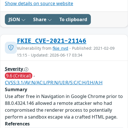
Show details on source website
JSON
Share
To clipboard
FKIE_CVE-2021-21146
Vulnerability from
fkie_nvd
- Published: 2021-02-09
15:15 - Updated: 2026-06-17 03:34
Severity
9.6 (Critical)
-
CVSS:3.1/AV:N/AC:L/PR:N/UI:R/S:C/C:H/I:H/A:H
Summary
Use after free in Navigation in Google Chrome prior to
88.0.4324.146 allowed a remote attacker who had
compromised the renderer process to potentially
perform a sandbox escape via a crafted HTML page.
References