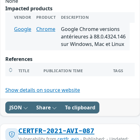
None
Impacted products
VENDOR
PRODUCT
DESCRIPTION
Google
Chrome
Google Chrome versions
antérieures à 88.0.4324.146
sur Windows, Mac et Linux
References
TITLE
PUBLICATION TIME
TAGS
Show details on source website
JSON
Share
To clipboard
CERTFR-2021-AVI-087
Vulnerability from
certfr_avis
- Published: - Updated: