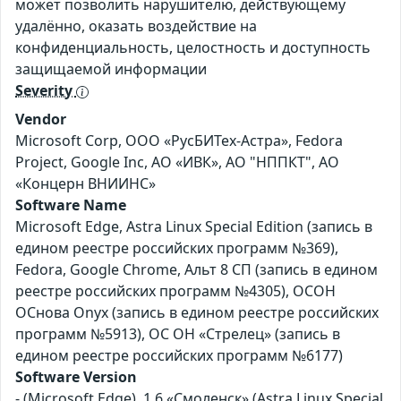
может позволить нарушителю, действующему
удалённо, оказать воздействие на
конфиденциальность, целостность и доступность
защищаемой информации
Severity
Vendor
Microsoft Corp, ООО «РусБИТех-Астра», Fedora
Project, Google Inc, АО «ИВК», АО "НППКТ", АО
«Концерн ВНИИНС»
Software Name
Microsoft Edge, Astra Linux Special Edition (запись в
едином реестре российских программ №369),
Fedora, Google Chrome, Альт 8 СП (запись в едином
реестре российских программ №4305), ОСОН
ОСнова Оnyx (запись в едином реестре российских
программ №5913), ОС ОН «Стрелец» (запись в
едином реестре российских программ №6177)
Software Version
- (Microsoft Edge), 1.6 «Смоленск» (Astra Linux Special