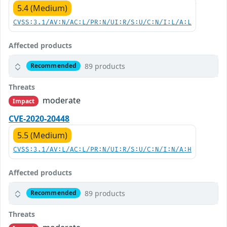
5.4 (Medium)
CVSS:3.1/AV:N/AC:L/PR:N/UI:R/S:U/C:N/I:L/A:L
Affected products
89 products
Recommended
Threats
moderate
Impact
CVE-2020-20448
5.5 (Medium)
CVSS:3.1/AV:L/AC:L/PR:N/UI:R/S:U/C:N/I:N/A:H
Affected products
89 products
Recommended
Threats