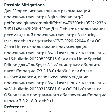
Possible Mitigations
Для FFmpeg: использование рекомендаций
производителя: https://git.videolan.org/?
p=ffmpeg.git;a=commitdiff;h=1d479300cbe0522c233b
7d51148aea2b29bd29ad Для Debian: использование
рекомендаций производителя: https://security-
tracker.debian.org/tracker/CVE-2020-22044 Для ОС
Astra Linux: использование рекомендаций
производителя: https://wiki.astralinux.ru/astra-linux-
se16-bulletin-20220829SE16 Для Astra Linux Special
Edition для «Эльбрус» 8.1 «Ленинград»: обновить
пакет ffmpeg до 7:3.2.18-0+deb9u1 или более
высокой версии, используя рекомендации
производителя: https://wiki.astralinux.ru/astra-linux-
se81-bulletin-20230315SE81 Для ОС ОН «Стрелец»:
Обновление программного обеспечения ffmpeg до
версии 7:3.2.18-0+deb9u1
Reference