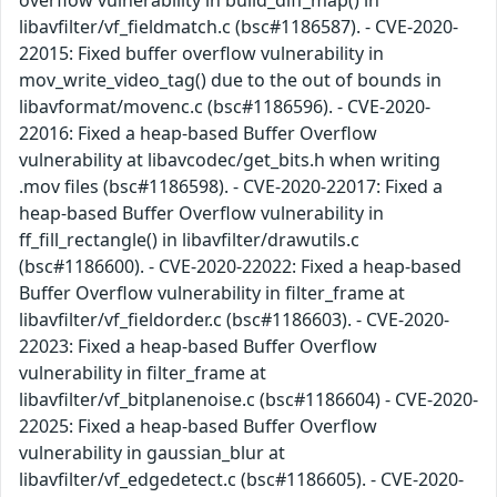
libavfilter/vf_fieldmatch.c (bsc#1186587). - CVE-2020-
22015: Fixed buffer overflow vulnerability in
mov_write_video_tag() due to the out of bounds in
libavformat/movenc.c (bsc#1186596). - CVE-2020-
22016: Fixed a heap-based Buffer Overflow
vulnerability at libavcodec/get_bits.h when writing
.mov files (bsc#1186598). - CVE-2020-22017: Fixed a
heap-based Buffer Overflow vulnerability in
ff_fill_rectangle() in libavfilter/drawutils.c
(bsc#1186600). - CVE-2020-22022: Fixed a heap-based
Buffer Overflow vulnerability in filter_frame at
libavfilter/vf_fieldorder.c (bsc#1186603). - CVE-2020-
22023: Fixed a heap-based Buffer Overflow
vulnerability in filter_frame at
libavfilter/vf_bitplanenoise.c (bsc#1186604) - CVE-2020-
22025: Fixed a heap-based Buffer Overflow
vulnerability in gaussian_blur at
libavfilter/vf_edgedetect.c (bsc#1186605). - CVE-2020-