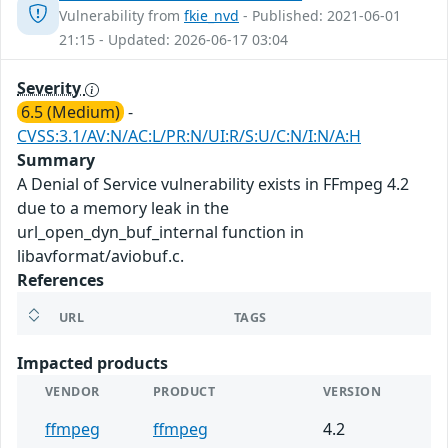
Vulnerability from
fkie_nvd
- Published: 2021-06-01
21:15 - Updated: 2026-06-17 03:04
Severity
6.5 (Medium)
-
CVSS:3.1/AV:N/AC:L/PR:N/UI:R/S:U/C:N/I:N/A:H
Summary
A Denial of Service vulnerability exists in FFmpeg 4.2
due to a memory leak in the
url_open_dyn_buf_internal function in
libavformat/aviobuf.c.
References
URL
TAGS
Impacted products
VENDOR
PRODUCT
VERSION
ffmpeg
ffmpeg
4.2