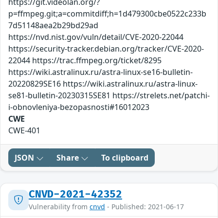
https://git.videolan.org/?
p=ffmpeg.git;a=commitdiff;h=1d479300cbe0522c233b
7d51148aea2b29bd29ad
https://nvd.nist.gov/vuln/detail/CVE-2020-22044
https://security-tracker.debian.org/tracker/CVE-2020-
22044 https://trac.ffmpeg.org/ticket/8295
https://wiki.astralinux.ru/astra-linux-se16-bulletin-
20220829SE16 https://wiki.astralinux.ru/astra-linux-
se81-bulletin-20230315SE81 https://strelets.net/patchi-
i-obnovleniya-bezopasnosti#16012023
CWE
CWE-401
JSON
Share
To clipboard
CNVD-2021-42352
Vulnerability from
cnvd
- Published: 2021-06-17