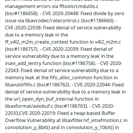
management errors via fftools/cmdutils.c
(bsc#1186658). - CVE-2020-20448: Fixed divide by zero
issue via libavcodec/ratecontrol.c (bsc#1186660). -
CVE-2020-22038: Fixed denial of service vulnerability
due to a memory leak in the
ff_v4l2_m2m_create_context function in v4l2_m2m.c
(bsc#1186757). - CVE-2020-22039: Fixed denial of
service vulnerability due to a memory leak in the
inavi_add_ientry function (bsc#1186758). - CVE-2020-
22043: Fixed denial of service vulnerability due to a
memory leak at the fifo_alloc_common function in
libavutil/fifo.c (bsc#1186762). - CVE-2020-22044: Fixed
denial of service vulnerability due to a memory leak in
the url_open_dyn_buf_internal function in
libavformat/aviobuf.c (bsc#1186763). - CVE-2020-
22033,CVE-2020-22019: Fixed a heap-based Buffer
Overflow Vulnerability at libavfilter/vf_vmafmotion.c in
convolution_y_8bit() and in convolution_y_10bit() in