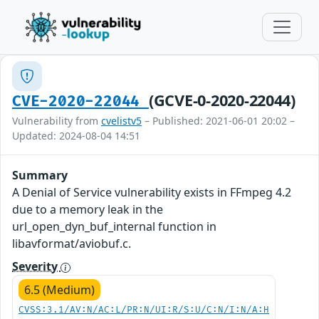
(GCVE-0-2020-22044)
CVE-2020-22044
Vulnerability from
cvelistv5
– Published: 2021-06-01 20:02 –
Updated: 2024-08-04 14:51
Summary
A Denial of Service vulnerability exists in FFmpeg 4.2
due to a memory leak in the
url_open_dyn_buf_internal function in
libavformat/aviobuf.c.
Severity
6.5 (Medium)
CVSS:3.1/AV:N/AC:L/PR:N/UI:R/S:U/C:N/I:N/A:H