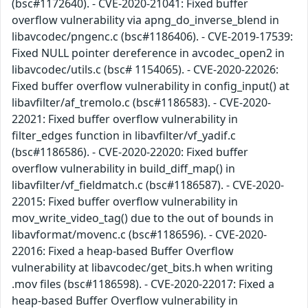
(bsc#1172640). - CVE-2020-21041: Fixed buffer
overflow vulnerability via apng_do_inverse_blend in
libavcodec/pngenc.c (bsc#1186406). - CVE-2019-17539:
Fixed NULL pointer dereference in avcodec_open2 in
libavcodec/utils.c (bsc# 1154065). - CVE-2020-22026:
Fixed buffer overflow vulnerability in config_input() at
libavfilter/af_tremolo.c (bsc#1186583). - CVE-2020-
22021: Fixed buffer overflow vulnerability in
filter_edges function in libavfilter/vf_yadif.c
(bsc#1186586). - CVE-2020-22020: Fixed buffer
overflow vulnerability in build_diff_map() in
libavfilter/vf_fieldmatch.c (bsc#1186587). - CVE-2020-
22015: Fixed buffer overflow vulnerability in
mov_write_video_tag() due to the out of bounds in
libavformat/movenc.c (bsc#1186596). - CVE-2020-
22016: Fixed a heap-based Buffer Overflow
vulnerability at libavcodec/get_bits.h when writing
.mov files (bsc#1186598). - CVE-2020-22017: Fixed a
heap-based Buffer Overflow vulnerability in