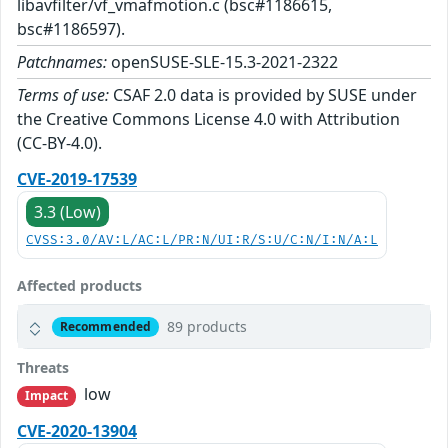
libavfilter/vf_vmafmotion.c (bsc#1186615,
bsc#1186597).
Patchnames:
openSUSE-SLE-15.3-2021-2322
Terms of use:
CSAF 2.0 data is provided by SUSE under
the Creative Commons License 4.0 with Attribution
(CC-BY-4.0).
CVE-2019-17539
3.3 (Low)
CVSS:3.0/AV:L/AC:L/PR:N/UI:R/S:U/C:N/I:N/A:L
Affected products
89 products
Recommended
Threats
low
Impact
CVE-2020-13904