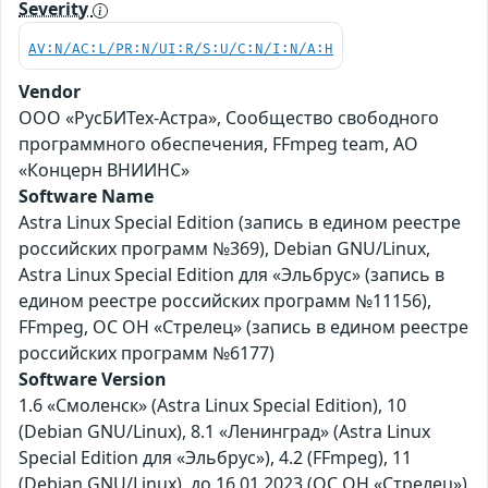
Severity
AV:N/AC:L/PR:N/UI:R/S:U/C:N/I:N/A:H
Vendor
ООО «РусБИТех-Астра», Сообщество свободного
программного обеспечения, FFmpeg team, АО
«Концерн ВНИИНС»
Software Name
Astra Linux Special Edition (запись в едином реестре
российских программ №369), Debian GNU/Linux,
Astra Linux Special Edition для «Эльбрус» (запись в
едином реестре российских программ №11156),
FFmpeg, ОС ОН «Стрелец» (запись в едином реестре
российских программ №6177)
Software Version
1.6 «Смоленск» (Astra Linux Special Edition), 10
(Debian GNU/Linux), 8.1 «Ленинград» (Astra Linux
Special Edition для «Эльбрус»), 4.2 (FFmpeg), 11
(Debian GNU/Linux), до 16.01.2023 (ОС ОН «Стрелец»)