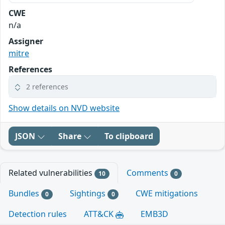
CWE
n/a
Assigner
mitre
References
2 references
Show details on NVD website
JSON
Share
To clipboard
Related vulnerabilities
Comments
10
0
Bundles
Sightings
CWE mitigations
0
0
Detection rules
ATT&CK
EMB3D