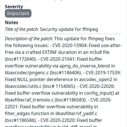
Severity
Important
Notes
Title of the patch:
Security update for ffmpeg
Description of the patch:
This update for ffmpeg fixes
the following issues: - CVE-2020-13904: Fixed use-after-
free via a crafted EXTINF duration in an m3u8 file
(bsc#1172640). - CVE-2020-21041: Fixed buffer
overflow vulnerability via apng_do_inverse_blend in
libavcodec/pngenc.c (bsc#1186406). - CVE-2019-17539:
Fixed NULL pointer dereference in avcodec_open2 in
libavcodec/utils.c (bsc# 1154065). - CVE-2020-22026:
Fixed buffer overflow vulnerability in config_input() at
libavfilter/af_tremolo.c (bsc#1186583). - CVE-2020-
22021: Fixed buffer overflow vulnerability in
filter_edges function in libavfilter/vf_yadif.c
(bsc#1186586). - CVE-2020-22020: Fixed buffer
overflow vulnerability in build_diff_map() in