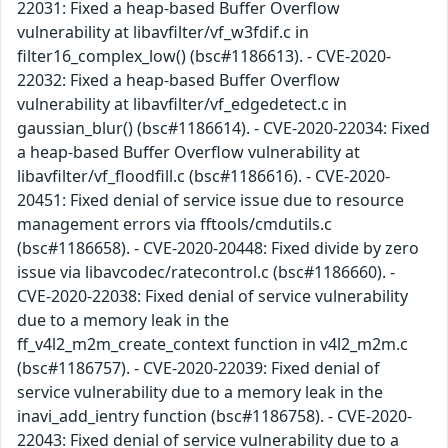
22031: Fixed a heap-based Buffer Overflow
vulnerability at libavfilter/vf_w3fdif.c in
filter16_complex_low() (bsc#1186613). - CVE-2020-
22032: Fixed a heap-based Buffer Overflow
vulnerability at libavfilter/vf_edgedetect.c in
gaussian_blur() (bsc#1186614). - CVE-2020-22034: Fixed
a heap-based Buffer Overflow vulnerability at
libavfilter/vf_floodfill.c (bsc#1186616). - CVE-2020-
20451: Fixed denial of service issue due to resource
management errors via fftools/cmdutils.c
(bsc#1186658). - CVE-2020-20448: Fixed divide by zero
issue via libavcodec/ratecontrol.c (bsc#1186660). -
CVE-2020-22038: Fixed denial of service vulnerability
due to a memory leak in the
ff_v4l2_m2m_create_context function in v4l2_m2m.c
(bsc#1186757). - CVE-2020-22039: Fixed denial of
service vulnerability due to a memory leak in the
inavi_add_ientry function (bsc#1186758). - CVE-2020-
22043: Fixed denial of service vulnerability due to a