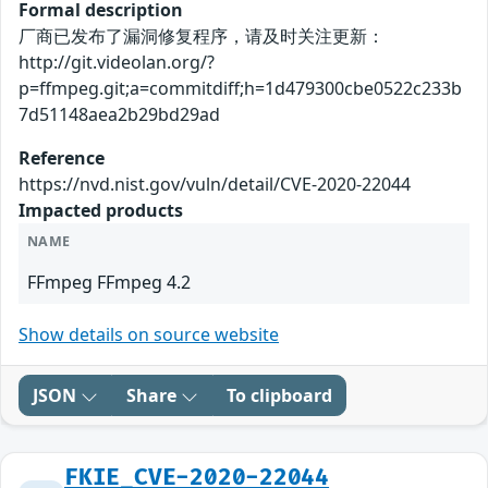
Formal description
厂商已发布了漏洞修复程序，请及时关注更新：
http://git.videolan.org/?
p=ffmpeg.git;a=commitdiff;h=1d479300cbe0522c233b
7d51148aea2b29bd29ad
Reference
https://nvd.nist.gov/vuln/detail/CVE-2020-22044
Impacted products
NAME
FFmpeg FFmpeg 4.2
Show details on source website
JSON
Share
To clipboard
FKIE_CVE-2020-22044