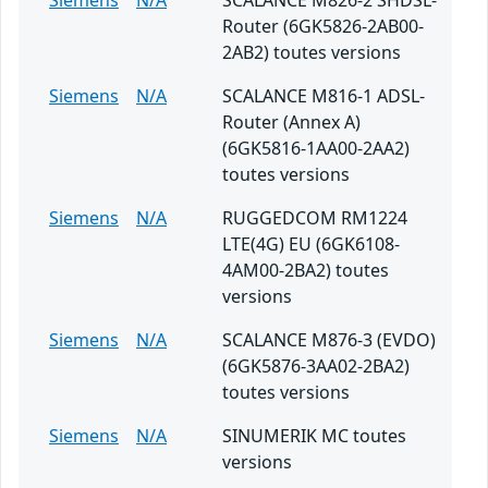
Siemens
N/A
SCALANCE M826-2 SHDSL-
Router (6GK5826-2AB00-
2AB2) toutes versions
Siemens
N/A
SCALANCE M816-1 ADSL-
Router (Annex A)
(6GK5816-1AA00-2AA2)
toutes versions
Siemens
N/A
RUGGEDCOM RM1224
LTE(4G) EU (6GK6108-
4AM00-2BA2) toutes
versions
Siemens
N/A
SCALANCE M876-3 (EVDO)
(6GK5876-3AA02-2BA2)
toutes versions
Siemens
N/A
SINUMERIK MC toutes
versions