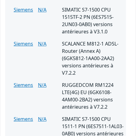
Siemens
N/A
SIMATIC S7-1500 CPU
1515TF-2 PN (6ES7515-
2UN03-0AB0) versions
antérieures à V3.1.0
Siemens
N/A
SCALANCE M812-1 ADSL-
Router (Annex A)
(6GK5812-1AA00-2AA2)
versions antérieures à
V7.2.2
Siemens
N/A
RUGGEDCOM RM1224
LTE(4G) EU (6GK6108-
4AM00-2BA2) versions
antérieures à V7.2.2
Siemens
N/A
SIMATIC S7-1500 CPU
1511-1 PN (6ES7511-1AL03-
0AB0) versions antérieures