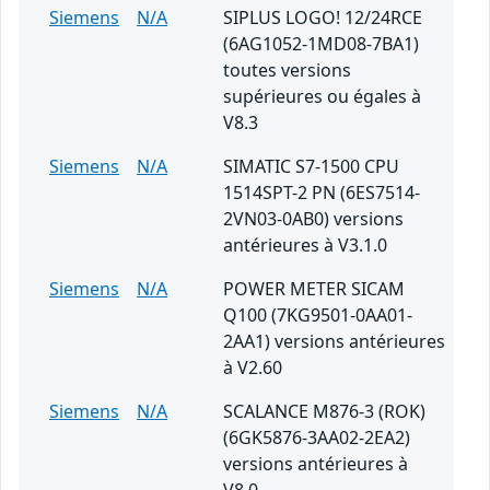
Siemens
N/A
SIPLUS LOGO! 12/24RCE
(6AG1052-1MD08-7BA1)
toutes versions
supérieures ou égales à
V8.3
Siemens
N/A
SIMATIC S7-1500 CPU
1514SPT-2 PN (6ES7514-
2VN03-0AB0) versions
antérieures à V3.1.0
Siemens
N/A
POWER METER SICAM
Q100 (7KG9501-0AA01-
2AA1) versions antérieures
à V2.60
Siemens
N/A
SCALANCE M876-3 (ROK)
(6GK5876-3AA02-2EA2)
versions antérieures à