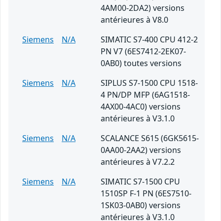
4AM00-2DA2) versions
antérieures à V8.0
Siemens
N/A
SIMATIC S7-400 CPU 412-2
PN V7 (6ES7412-2EK07-
0AB0) toutes versions
Siemens
N/A
SIPLUS S7-1500 CPU 1518-
4 PN/DP MFP (6AG1518-
4AX00-4AC0) versions
antérieures à V3.1.0
Siemens
N/A
SCALANCE S615 (6GK5615-
0AA00-2AA2) versions
antérieures à V7.2.2
Siemens
N/A
SIMATIC S7-1500 CPU
1510SP F-1 PN (6ES7510-
1SK03-0AB0) versions
antérieures à V3.1.0