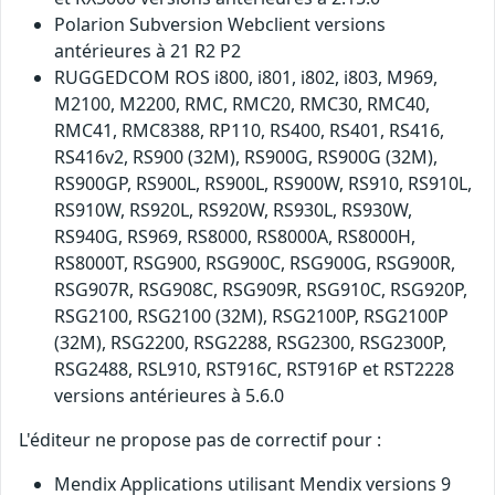
Polarion Subversion Webclient versions
antérieures à 21 R2 P2
RUGGEDCOM ROS i800, i801, i802, i803, M969,
M2100, M2200, RMC, RMC20, RMC30, RMC40,
RMC41, RMC8388, RP110, RS400, RS401, RS416,
RS416v2, RS900 (32M), RS900G, RS900G (32M),
RS900GP, RS900L, RS900L, RS900W, RS910, RS910L,
RS910W, RS920L, RS920W, RS930L, RS930W,
RS940G, RS969, RS8000, RS8000A, RS8000H,
RS8000T, RSG900, RSG900C, RSG900G, RSG900R,
RSG907R, RSG908C, RSG909R, RSG910C, RSG920P,
RSG2100, RSG2100 (32M), RSG2100P, RSG2100P
(32M), RSG2200, RSG2288, RSG2300, RSG2300P,
RSG2488, RSL910, RST916C, RST916P et RST2228
versions antérieures à 5.6.0
L'éditeur ne propose pas de correctif pour :
Mendix Applications utilisant Mendix versions 9