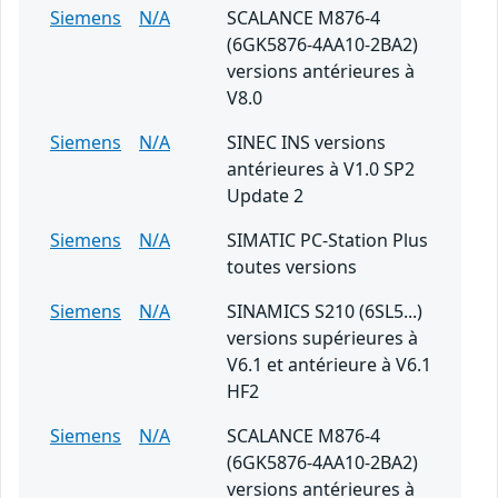
Siemens
N/A
SCALANCE M876-4
(6GK5876-4AA10-2BA2)
versions antérieures à
V8.0
Siemens
N/A
SINEC INS versions
antérieures à V1.0 SP2
Update 2
Siemens
N/A
SIMATIC PC-Station Plus
toutes versions
Siemens
N/A
SINAMICS S210 (6SL5...)
versions supérieures à
V6.1 et antérieure à V6.1
HF2
Siemens
N/A
SCALANCE M876-4
(6GK5876-4AA10-2BA2)
versions antérieures à