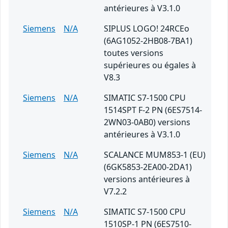
antérieures à V3.1.0
Siemens
N/A
SIPLUS LOGO! 24RCEo
(6AG1052-2HB08-7BA1)
toutes versions
supérieures ou égales à
V8.3
Siemens
N/A
SIMATIC S7-1500 CPU
1514SPT F-2 PN (6ES7514-
2WN03-0AB0) versions
antérieures à V3.1.0
Siemens
N/A
SCALANCE MUM853-1 (EU)
(6GK5853-2EA00-2DA1)
versions antérieures à
V7.2.2
Siemens
N/A
SIMATIC S7-1500 CPU
1510SP-1 PN (6ES7510-