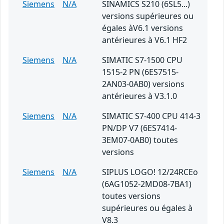
Siemens
N/A
SINAMICS S210 (6SL5...)
versions supérieures ou
égales àV6.1 versions
antérieures à V6.1 HF2
Siemens
N/A
SIMATIC S7-1500 CPU
1515-2 PN (6ES7515-
2AN03-0AB0) versions
antérieures à V3.1.0
Siemens
N/A
SIMATIC S7-400 CPU 414-3
PN/DP V7 (6ES7414-
3EM07-0AB0) toutes
versions
Siemens
N/A
SIPLUS LOGO! 12/24RCEo
(6AG1052-2MD08-7BA1)
toutes versions
supérieures ou égales à
V8.3