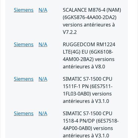
Siemens
N/A
SCALANCE M876-4 (NAM)
(6GK5876-4AA00-2DA2)
versions antérieures à
V7.2.2
Siemens
N/A
RUGGEDCOM RM1224
LTE(4G) EU (6GK6108-
4AM00-2BA2) versions
antérieures à V8.0
Siemens
N/A
SIMATIC S7-1500 CPU
1511F-1 PN (6ES7511-
1FL03-0AB0) versions
antérieures à V3.1.0
Siemens
N/A
SIMATIC S7-1500 CPU
1518-4 PN/DP (6ES7518-
4AP00-0AB0) versions
antérieures à V3.1.0