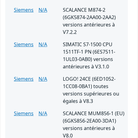
Siemens
N/A
SCALANCE M874-2
(6GK5874-2AA00-2AA2)
versions antérieures à
V7.2.2
Siemens
N/A
SIMATIC S7-1500 CPU
1511TF-1 PN (6ES7511-
1UL03-0AB0) versions
antérieures à V3.1.0
Siemens
N/A
LOGO! 24CE (6ED1052-
1CC08-0BA1) toutes
versions supérieures ou
égales à V8.3
Siemens
N/A
SCALANCE MUM856-1 (EU)
(6GK5856-2EA00-3DA1)
versions antérieures à
V8.0