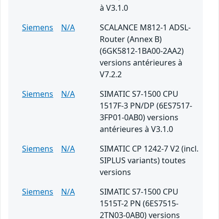
à V3.1.0
Siemens
N/A
SCALANCE M812-1 ADSL-
Router (Annex B)
(6GK5812-1BA00-2AA2)
versions antérieures à
V7.2.2
Siemens
N/A
SIMATIC S7-1500 CPU
1517F-3 PN/DP (6ES7517-
3FP01-0AB0) versions
antérieures à V3.1.0
Siemens
N/A
SIMATIC CP 1242-7 V2 (incl.
SIPLUS variants) toutes
versions
Siemens
N/A
SIMATIC S7-1500 CPU
1515T-2 PN (6ES7515-
2TN03-0AB0) versions