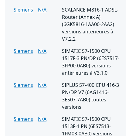
Siemens
N/A
SCALANCE M816-1 ADSL-
Router (Annex A)
(6GK5816-1AA00-2AA2)
versions antérieures à
V7.2.2
Siemens
N/A
SIMATIC S7-1500 CPU
1517F-3 PN/DP (6ES7517-
3FP00-0AB0) versions
antérieures à V3.1.0
Siemens
N/A
SIPLUS S7-400 CPU 416-3
PN/DP V7 (6AG1416-
3ES07-7AB0) toutes
versions
Siemens
N/A
SIMATIC S7-1500 CPU
1513F-1 PN (6ES7513-
1FM03-0AB0) versions