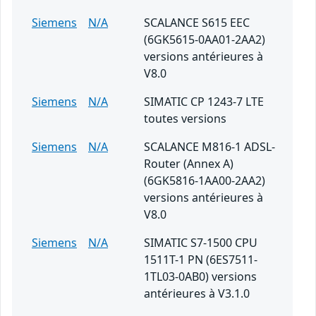
Siemens
N/A
SCALANCE S615 EEC
(6GK5615-0AA01-2AA2)
versions antérieures à
V8.0
Siemens
N/A
SIMATIC CP 1243-7 LTE
toutes versions
Siemens
N/A
SCALANCE M816-1 ADSL-
Router (Annex A)
(6GK5816-1AA00-2AA2)
versions antérieures à
V8.0
Siemens
N/A
SIMATIC S7-1500 CPU
1511T-1 PN (6ES7511-
1TL03-0AB0) versions
antérieures à V3.1.0