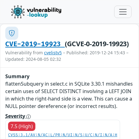
(GCVE-0-2019-19923)
CVE-2019-19923
Vulnerability from
cvelistv5
– Published: 2019-12-24 15:43 –
Updated: 2024-08-05 02:32
Summary
flattenSubquery in select.c in SQLite 3.30.1 mishandles
certain uses of SELECT DISTINCT involving a LEFT JOIN
in which the right-hand side is a view. This can cause a
NULL pointer dereference (or incorrect results).
Severity
7.5 (High)
CVSS:3.1/AV:N/AC:L/PR:N/UI:N/S:U/C:N/I:N/A:H