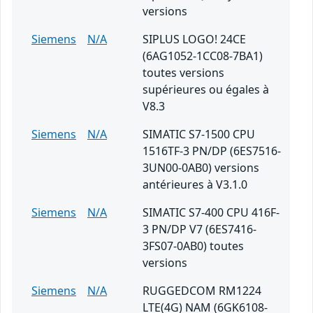
versions
Siemens
N/A
SIPLUS LOGO! 24CE
(6AG1052-1CC08-7BA1)
toutes versions
supérieures ou égales à
V8.3
Siemens
N/A
SIMATIC S7-1500 CPU
1516TF-3 PN/DP (6ES7516-
3UN00-0AB0) versions
antérieures à V3.1.0
Siemens
N/A
SIMATIC S7-400 CPU 416F-
3 PN/DP V7 (6ES7416-
3FS07-0AB0) toutes
versions
Siemens
N/A
RUGGEDCOM RM1224
LTE(4G) NAM (6GK6108-