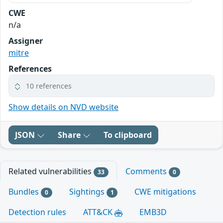
CWE
n/a
Assigner
mitre
References
10 references
Show details on NVD website
JSON
Share
To clipboard
Related vulnerabilities
Comments
33
0
Bundles
Sightings
CWE mitigations
0
1
Detection rules
ATT&CK
EMB3D