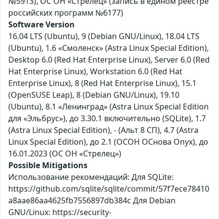
№5913), ОС ОН «Стрелец» (запись в едином реестре
российских программ №6177)
Software Version
16.04 LTS (Ubuntu), 9 (Debian GNU/Linux), 18.04 LTS
(Ubuntu), 1.6 «Смоленск» (Astra Linux Special Edition),
Desktop 6.0 (Red Hat Enterprise Linux), Server 6.0 (Red
Hat Enterprise Linux), Workstation 6.0 (Red Hat
Enterprise Linux), 8 (Red Hat Enterprise Linux), 15.1
(OpenSUSE Leap), 8 (Debian GNU/Linux), 19.10
(Ubuntu), 8.1 «Ленинград» (Astra Linux Special Edition
для «Эльбрус»), до 3.30.1 включительно (SQLite), 1.7
(Astra Linux Special Edition), - (Альт 8 СП), 4.7 (Astra
Linux Special Edition), до 2.1 (ОСОН ОСнова Оnyx), до
16.01.2023 (ОС ОН «Стрелец»)
Possible Mitigations
Использование рекомендаций: Для SQLite:
https://github.com/sqlite/sqlite/commit/57f7ece78410
a8aae86aa4625fb7556897db384c Для Debian
GNU/Linux: https://security-