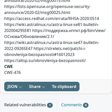
announce/2020-02/msg00015.html
https://lists.opensuse.org/opensuse-security-
announce/2020-02/msg00025.html
https://access.redhat.com/errata/RHSA-2020:0514
https://wiki.astralinux.ru/astra-linux-se81-bulletin-
20200429SE81 https://поддержка.нппкт.рф/bin/view/
ОСнова/Обновления/2.1/
https://wiki.astralinux.ru/astra-linux-se47-bulletin-
2022-0926SE47 https://strelets.net/patchi-i-
obnovleniya-bezopasnosti#16012023
https://altsp.su/obnovleniya-bezopasnosti/
CWE
CWE-476
JSON
Share
To clipboard
Related vulnerabilities
Comments
1
0