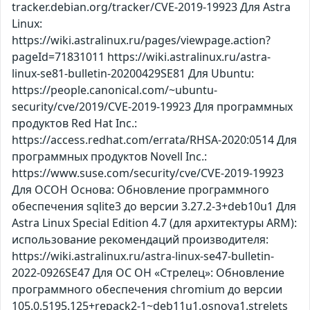
tracker.debian.org/tracker/CVE-2019-19923 Для Astra
Linux:
https://wiki.astralinux.ru/pages/viewpage.action?
pageId=71831011 https://wiki.astralinux.ru/astra-
linux-se81-bulletin-20200429SE81 Для Ubuntu:
https://people.canonical.com/~ubuntu-
security/cve/2019/CVE-2019-19923 Для программных
продуктов Red Hat Inc.:
https://access.redhat.com/errata/RHSA-2020:0514 Для
программных продуктов Novell Inc.:
https://www.suse.com/security/cve/CVE-2019-19923
Для ОСОН Основа: Обновление программного
обеспечения sqlite3 до версии 3.27.2-3+deb10u1 Для
Astra Linux Special Edition 4.7 (для архитектуры ARM):
использование рекомендаций производителя:
https://wiki.astralinux.ru/astra-linux-se47-bulletin-
2022-0926SE47 Для ОС ОН «Стрелец»: Обновление
программного обеспечения chromium до версии
105.0.5195.125+repack2-1~deb11u1.osnova1.strelets