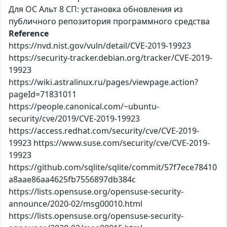
Для ОС Альт 8 СП: установка обновления из
публичного репозитория программного средства
Reference
https://nvd.nist.gov/vuln/detail/CVE-2019-19923
https://security-tracker.debian.org/tracker/CVE-2019-
19923
https://wiki.astralinux.ru/pages/viewpage.action?
pageId=71831011
https://people.canonical.com/~ubuntu-
security/cve/2019/CVE-2019-19923
https://access.redhat.com/security/cve/CVE-2019-
19923 https://www.suse.com/security/cve/CVE-2019-
19923
https://github.com/sqlite/sqlite/commit/57f7ece78410
a8aae86aa4625fb7556897db384c
https://lists.opensuse.org/opensuse-security-
announce/2020-02/msg00010.html
https://lists.opensuse.org/opensuse-security-