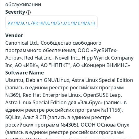
обслуживании
Severity
AV:N/AC:L/PR:N/UI:N/S:U/C:N/I:N/A:H
Vendor
Canonical Ltd., Сообщество свободного
программного обеспечения, ООО «РусБИТех-
Астра», Red Hat Inc., Novell Inc., Hipp Wyrick Company
Inc, АО «ИВК», АО "НППКТ", АО «Концерн ВНИИНС»
Software Name
Ubuntu, Debian GNU/Linux, Astra Linux Special Edition
(запись в едином реестре российских программ
№369), Red Hat Enterprise Linux, OpenSUSE Leap,
Astra Linux Special Edition для «Эльбрус» (запись в
едином реестре российских программ №11156),
SQLite, Альт 8 СП (запись в едином реестре
российских программ №4305), ОСОН ОСнова Оnyx
(запись в едином реестре российских программ