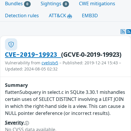
Bundles
Sightings
CWE mitigations
0
0
Detection rules
ATT&CK
EMB3D
(GCVE-0-2019-19923)
CVE-2019-19923
Vulnerability from
cvelistv5
– Published: 2019-12-24 15:43 –
Updated: 2024-08-05 02:32
Summary
flattenSubquery in select.c in SQLite 3.30.1 mishandles
certain uses of SELECT DISTINCT involving a LEFT JOIN
in which the right-hand side is a view. This can cause a
NULL pointer dereference (or incorrect results).
Severity
No CVSS data available.