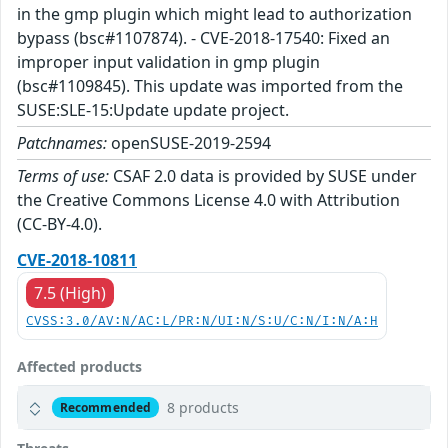
in the gmp plugin which might lead to authorization
bypass (bsc#1107874). - CVE-2018-17540: Fixed an
improper input validation in gmp plugin
(bsc#1109845). This update was imported from the
SUSE:SLE-15:Update update project.
Patchnames:
openSUSE-2019-2594
Terms of use:
CSAF 2.0 data is provided by SUSE under
the Creative Commons License 4.0 with Attribution
(CC-BY-4.0).
CVE-2018-10811
7.5 (High)
CVSS:3.0/AV:N/AC:L/PR:N/UI:N/S:U/C:N/I:N/A:H
Affected products
8 products
Recommended