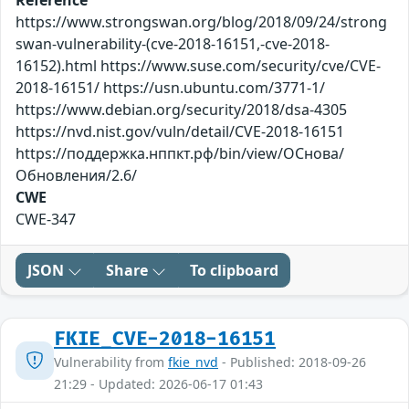
Reference
https://www.strongswan.org/blog/2018/09/24/strong
swan-vulnerability-(cve-2018-16151,-cve-2018-
16152).html https://www.suse.com/security/cve/CVE-
2018-16151/ https://usn.ubuntu.com/3771-1/
https://www.debian.org/security/2018/dsa-4305
https://nvd.nist.gov/vuln/detail/CVE-2018-16151
https://поддержка.нппкт.рф/bin/view/ОСнова/
Обновления/2.6/
CWE
CWE-347
JSON
Share
To clipboard
FKIE_CVE-2018-16151
Vulnerability from
fkie_nvd
- Published: 2018-09-26
21:29 - Updated: 2026-06-17 01:43