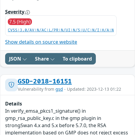
Severity
7.5 (High)
CVSS:3.0/AV:N/AC:L/PR:N/UI:N/S:U/C:N/I:H/A:N
Show details on source website
JSON
Share
To clipboard
GSD-2018-16151
Vulnerability from
gsd
- Updated: 2023-12-13 01:22
Details
In verify_emsa_pkcs1_signature() in
gmp_rsa_public_key.c in the gmp plugin in
strongSwan 4.x and 5.x before 5.7.0, the RSA
implementation based on GMP does not reject excess