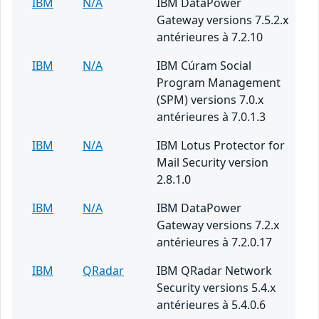
IBM
N/A
IBM DataPower
Gateway versions 7.5.2.x
antérieures à 7.2.10
IBM
N/A
IBM Cúram Social
Program Management
(SPM) versions 7.0.x
antérieures à 7.0.1.3
IBM
N/A
IBM Lotus Protector for
Mail Security version
2.8.1.0
IBM
N/A
IBM DataPower
Gateway versions 7.2.x
antérieures à 7.2.0.17
IBM
QRadar
IBM QRadar Network
Security versions 5.4.x
antérieures à 5.4.0.6