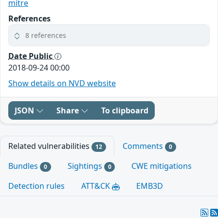
mitre
References
8 references
Date Public
2018-09-24 00:00
Show details on NVD website
JSON
Share
To clipboard
Related vulnerabilities
Comments
12
0
Bundles
Sightings
CWE mitigations
0
0
Detection rules
ATT&CK
EMB3D