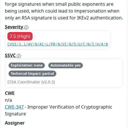
forge signatures when small public exponents are
being used, which could lead to impersonation when
only an RSA signature is used for IKEv2 authentication.
Severity
7.5 (High)
CVSS:3.1/AV:N/AC:L/PR:N/UI:N/S:U/C:N/I:H/A:N
SSVC
Exploitation: none
Automatable: yes
Technical Impact: partial
CISA Coordinator (v2.0.3)
CWE
n/a
CWE-347
- Improper Verification of Cryptographic
Signature
Assigner