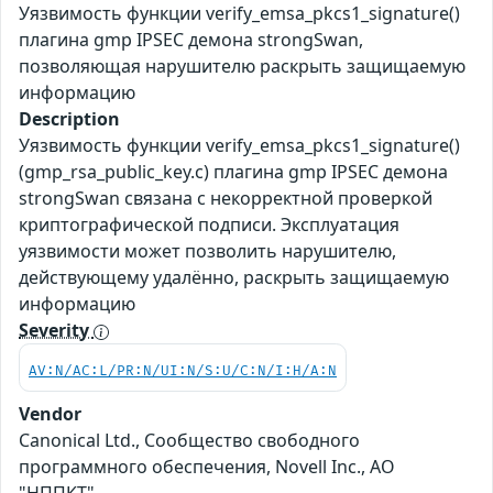
Уязвимость функции verify_emsa_pkcs1_signature()
плагина gmp IPSEC демона strongSwan,
позволяющая нарушителю раскрыть защищаемую
информацию
Description
Уязвимость функции verify_emsa_pkcs1_signature()
(gmp_rsa_public_key.c) плагина gmp IPSEC демона
strongSwan связана с некорректной проверкой
криптографической подписи. Эксплуатация
уязвимости может позволить нарушителю,
действующему удалённо, раскрыть защищаемую
информацию
Severity
AV:N/AC:L/PR:N/UI:N/S:U/C:N/I:H/A:N
Vendor
Canonical Ltd., Сообщество свободного
программного обеспечения, Novell Inc., АО