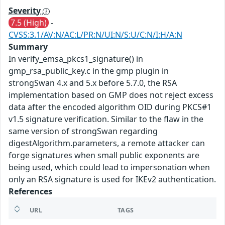
Severity
7.5 (High)
-
CVSS:3.1/AV:N/AC:L/PR:N/UI:N/S:U/C:N/I:H/A:N
Summary
In verify_emsa_pkcs1_signature() in
gmp_rsa_public_key.c in the gmp plugin in
strongSwan 4.x and 5.x before 5.7.0, the RSA
implementation based on GMP does not reject excess
data after the encoded algorithm OID during PKCS#1
v1.5 signature verification. Similar to the flaw in the
same version of strongSwan regarding
digestAlgorithm.parameters, a remote attacker can
forge signatures when small public exponents are
being used, which could lead to impersonation when
only an RSA signature is used for IKEv2 authentication.
References
URL
TAGS