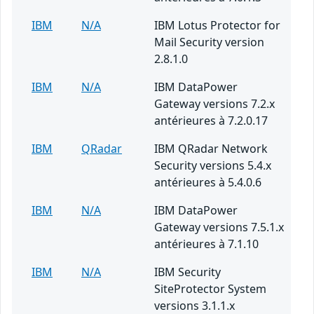
IBM
N/A
IBM Lotus Protector for
Mail Security version
2.8.1.0
IBM
N/A
IBM DataPower
Gateway versions 7.2.x
antérieures à 7.2.0.17
IBM
QRadar
IBM QRadar Network
Security versions 5.4.x
antérieures à 5.4.0.6
IBM
N/A
IBM DataPower
Gateway versions 7.5.1.x
antérieures à 7.1.10
IBM
N/A
IBM Security
SiteProtector System
versions 3.1.1.x