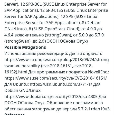
Server), 12 SP3-BCL (SUSE Linux Enterprise Server for
SAP Applications), 12 SP3-LTSS (SUSE Linux Enterprise
Server for SAP Applications), 12 SP5 (SUSE Linux
Enterprise Server for SAP Applications), 8 (Debian
GNU/Linux), 6 (SUSE OpenStack Cloud), от 4.0.0 до
4.6.4 включительно (strongSwan), от 5.0.0 до 5.7.0
(strongSwan), до 2.6 (ОСОН ОСнова Оnyx)
Possible Mitigations
Использование рекомендаций: Для strongSwan:
https://www.strongswan.org/blog/2018/09/24/strong
swan-vulnerability-(cve-2018-16151,-cve-2018-
16152).html Для программных продуктов Novell Inc.:
https://www.suse.com/security/cve/CVE-2018-16151/
Для Ubuntu: https://usn.ubuntu.com/3771-1/ Для
Debian GNU/Linux:
https://www.debian.org/security/2018/dsa-4305 Для
ОСОН ОСнова Оnyx: Обновление программного
обеспечения strongswan до версии 5.7.2-1+deb10u3