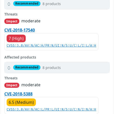
8 products
Recommended
Threats
moderate
Impact
CVE-2018-17540
7 (High)
CVSS:3.0/AV:N/AC:H/PR:N/UI:N/S:U/C:L/I:L/A:H
Affected products
8 products
Recommended
Threats
moderate
Impact
CVE-2018-5388
6.5 (Medium)
CVSS:3.0/AV:N/AC:L/PR:L/UI:N/S:U/C:N/I:N/A:H