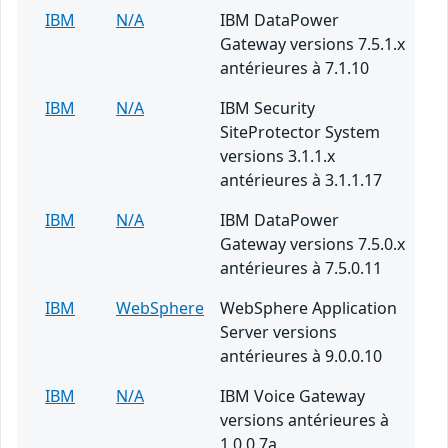
IBM
N/A
IBM DataPower
Gateway versions 7.5.1.x
antérieures à 7.1.10
IBM
N/A
IBM Security
SiteProtector System
versions 3.1.1.x
antérieures à 3.1.1.17
IBM
N/A
IBM DataPower
Gateway versions 7.5.0.x
antérieures à 7.5.0.11
IBM
WebSphere
WebSphere Application
Server versions
antérieures à 9.0.0.10
IBM
N/A
IBM Voice Gateway
versions antérieures à
1.0.0.7a