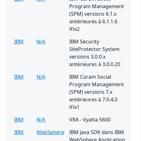
Program Management
(SPM) versions 6.1.x
antérieures à 6.1.1.6
iFix2
IBM
N/A
IBM Security
SiteProtector System
versions 3.0.0.x
antérieures à 3.0.0.20
IBM
N/A
IBM Cúram Social
Program Management
(SPM) versions 7.x
antérieures à 7.0.4.0
iFix1
IBM
N/A
VRA - Vyatta 5600
IBM
WebSphere
IBM Java SDK dans IBM
WebSphere Application