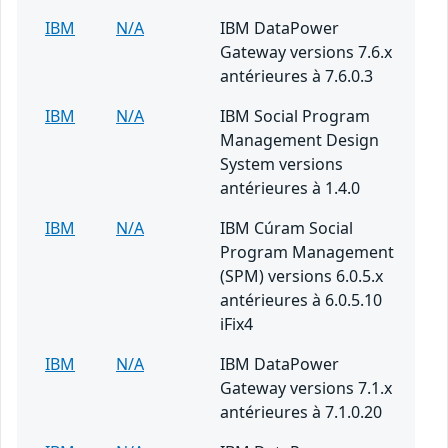
IBM
N/A
IBM DataPower
Gateway versions 7.6.x
antérieures à 7.6.0.3
IBM
N/A
IBM Social Program
Management Design
System versions
antérieures à 1.4.0
IBM
N/A
IBM Cúram Social
Program Management
(SPM) versions 6.0.5.x
antérieures à 6.0.5.10
iFix4
IBM
N/A
IBM DataPower
Gateway versions 7.1.x
antérieures à 7.1.0.20