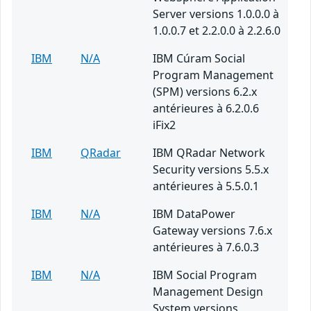
Server versions 1.0.0.0 à
1.0.0.7 et 2.2.0.0 à 2.2.6.0
IBM
N/A
IBM Cúram Social
Program Management
(SPM) versions 6.2.x
antérieures à 6.2.0.6
iFix2
IBM
QRadar
IBM QRadar Network
Security versions 5.5.x
antérieures à 5.5.0.1
IBM
N/A
IBM DataPower
Gateway versions 7.6.x
antérieures à 7.6.0.3
IBM
N/A
IBM Social Program
Management Design
System versions