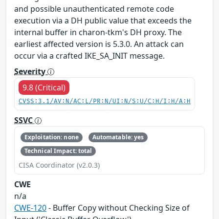
and possible unauthenticated remote code
execution via a DH public value that exceeds the
internal buffer in charon-tkm's DH proxy. The
earliest affected version is 5.3.0. An attack can
occur via a crafted IKE_SA_INIT message.
Severity
9.8 (Critical)
CVSS:3.1/AV:N/AC:L/PR:N/UI:N/S:U/C:H/I:H/A:H
SSVC
Exploitation: none
Automatable: yes
Technical Impact: total
CISA Coordinator (v2.0.3)
CWE
n/a
CWE-120
- Buffer Copy without Checking Size of