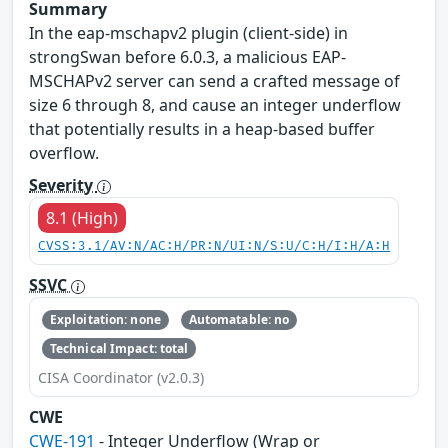
Summary
In the eap-mschapv2 plugin (client-side) in
strongSwan before 6.0.3, a malicious EAP-
MSCHAPv2 server can send a crafted message of
size 6 through 8, and cause an integer underflow
that potentially results in a heap-based buffer
overflow.
Severity
8.1 (High)
CVSS:3.1/AV:N/AC:H/PR:N/UI:N/S:U/C:H/I:H/A:H
SSVC
Exploitation: none
Automatable: no
Technical Impact: total
CISA Coordinator (v2.0.3)
CWE
CWE-191
- Integer Underflow (Wrap or