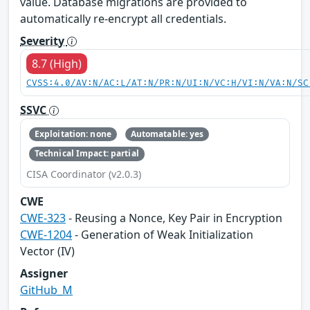
value. Database migrations are provided to
automatically re-encrypt all credentials.
Severity
8.7 (High)
CVSS:4.0/AV:N/AC:L/AT:N/PR:N/UI:N/VC:H/VI:N/VA:N/SC
SSVC
Exploitation: none
Automatable: yes
Technical Impact: partial
CISA Coordinator (v2.0.3)
CWE
CWE-323
- Reusing a Nonce, Key Pair in Encryption
CWE-1204
- Generation of Weak Initialization
Vector (IV)
Assigner
GitHub_M