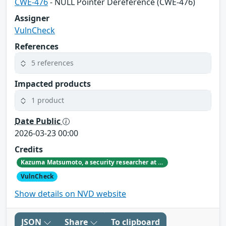
CWE-476
- NULL Pointer Dereference (CWE-476)
Assigner
VulnCheck
References
5 references
Impacted products
1 product
Date Public
2026-03-23 00:00
Credits
Kazuma Matsumoto, a security researcher at GMO Cybersecurity by IERAE, Inc.
VulnCheck
Show details on NVD website
JSON
Share
To clipboard