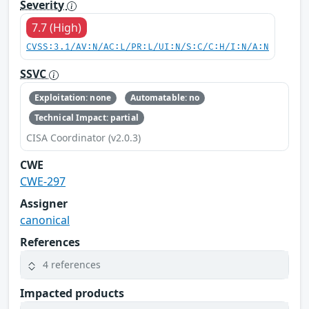
Severity
7.7 (High)
CVSS:3.1/AV:N/AC:L/PR:L/UI:N/S:C/C:H/I:N/A:N
SSVC
Exploitation: none
Automatable: no
Technical Impact: partial
CISA Coordinator (v2.0.3)
CWE
CWE-297
Assigner
canonical
References
4 references
Impacted products