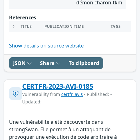
démon charon-tkm
References
TITLE
PUBLICATION TIME
TAGS
Show details on source website
JSON
Share
To clipboard
CERTFR-2023-AVI-0185
Vulnerability from
certfr_avis
- Published: -
Updated:
Une vulnérabilité a été découverte dans
strongSwan. Elle permet à un attaquant de
provoquer une exécution de code arbitraire à