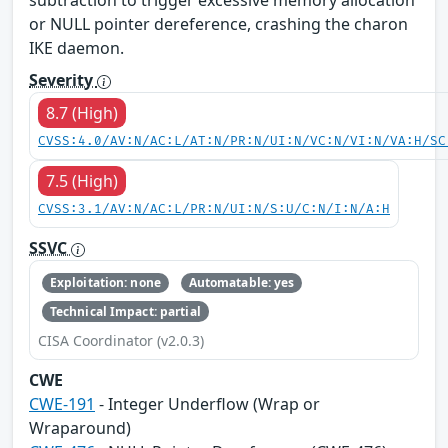
or NULL pointer dereference, crashing the charon
IKE daemon.
Severity
8.7 (High)
CVSS:4.0/AV:N/AC:L/AT:N/PR:N/UI:N/VC:N/VI:N/VA:H/SC
7.5 (High)
CVSS:3.1/AV:N/AC:L/PR:N/UI:N/S:U/C:N/I:N/A:H
SSVC
Exploitation: none
Automatable: yes
Technical Impact: partial
CISA Coordinator (v2.0.3)
CWE
CWE-191
- Integer Underflow (Wrap or
Wraparound)