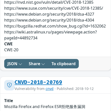
https://nvd.nist.gov/vuln/detail/CVE-2018-12385
https://www.suse.com/security/cve/CVE-2018-12385/
https://www.debian.org/security/2018/dsa-4327
https://www.debian.org/security/2018/dsa-4304
https://bugzilla.redhat.com/show_bug.cgi?id=1632062
https://wiki.astralinux.ru/pages/viewpage.action?
pageId=44892734
CWE
CWE-20
JSON
Share
To clipboard
CNVD-2018-20769
Vulnerability from
cnvd
- Published: 2018-10-12
Title
Mozilla Firefox and Firefox ESR拒绝服务漏洞