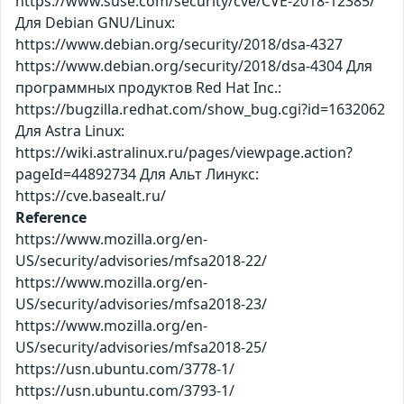
https://www.suse.com/security/cve/CVE-2018-12385/
Для Debian GNU/Linux:
https://www.debian.org/security/2018/dsa-4327
https://www.debian.org/security/2018/dsa-4304 Для
программных продуктов Red Hat Inc.:
https://bugzilla.redhat.com/show_bug.cgi?id=1632062
Для Astra Linux:
https://wiki.astralinux.ru/pages/viewpage.action?
pageId=44892734 Для Альт Линукс:
https://cve.basealt.ru/
Reference
https://www.mozilla.org/en-
US/security/advisories/mfsa2018-22/
https://www.mozilla.org/en-
US/security/advisories/mfsa2018-23/
https://www.mozilla.org/en-
US/security/advisories/mfsa2018-25/
https://usn.ubuntu.com/3778-1/
https://usn.ubuntu.com/3793-1/