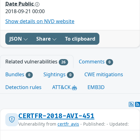
Date Public
2018-09-21 00:00
Show details on NVD website
JSON
Share
To clipboard
Related vulnerabilities
Comments
26
0
Bundles
Sightings
CWE mitigations
0
0
Detection rules
ATT&CK
EMB3D
CERTFR-2018-AVI-451
Vulnerability from
certfr_avis
- Published: - Updated: