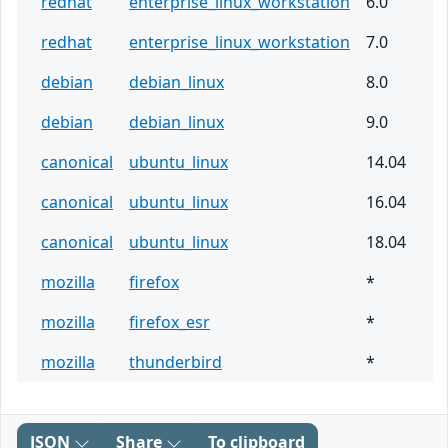
redhat
enterprise_linux_workstation
6.0
redhat
enterprise_linux_workstation
7.0
debian
debian_linux
8.0
debian
debian_linux
9.0
canonical
ubuntu_linux
14.04
canonical
ubuntu_linux
16.04
canonical
ubuntu_linux
18.04
mozilla
firefox
*
mozilla
firefox_esr
*
mozilla
thunderbird
*
JSON
Share
To clipboard