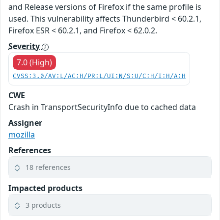
and Release versions of Firefox if the same profile is
used. This vulnerability affects Thunderbird < 60.2.1,
Firefox ESR < 60.2.1, and Firefox < 62.0.2.
Severity
7.0 (High)
CVSS:3.0/AV:L/AC:H/PR:L/UI:N/S:U/C:H/I:H/A:H
CWE
Crash in TransportSecurityInfo due to cached data
Assigner
mozilla
References
18 references
Impacted products
3 products