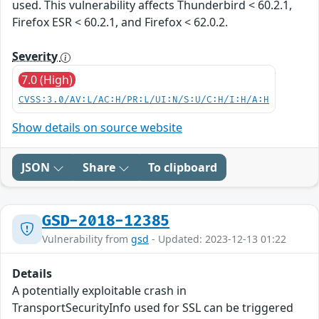
used. This vulnerability affects Thunderbird < 60.2.1,
Firefox ESR < 60.2.1, and Firefox < 62.0.2.
Severity
7.0 (High)
CVSS:3.0/AV:L/AC:H/PR:L/UI:N/S:U/C:H/I:H/A:H
Show details on source website
JSON
Share
To clipboard
GSD-2018-12385
Vulnerability from
gsd
- Updated: 2023-12-13 01:22
Details
A potentially exploitable crash in
TransportSecurityInfo used for SSL can be triggered