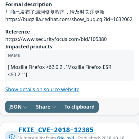
Formal description
厂商已发布了漏洞修复程序，请及时关注更新：
https://bugzilla.redhat.com/show_bug.cgi?id=1632062
Reference
https://www.securityfocus.com/bid/105380
Impacted products
NAME
['Mozilla Firefox <62.0.2', 'Mozilla Firefox ESR
<60.2.1']
Show details on source website
JSON
Share
To clipboard
FKIE_CVE-2018-12385
Vulnerability from
fkie_nvd
- Published: 2018-10-18