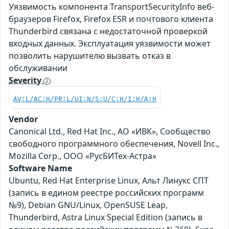
Уязвимость компонента TransportSecurityInfo веб-
браузеров Firefox, Firefox ESR и почтового клиента
Thunderbird связана с недостаточной проверкой
входных данных. Эксплуатация уязвимости может
позволить нарушителю вызвать отказ в
обслуживании
Severity
AV:L/AC:H/PR:L/UI:N/S:U/C:H/I:H/A:H
Vendor
Canonical Ltd., Red Hat Inc., АО «ИВК», Сообщество
свободного программного обеспечения, Novell Inc.,
Mozilla Corp., ООО «РусБИТех-Астра»
Software Name
Ubuntu, Red Hat Enterprise Linux, Альт Линукс СПТ
(запись в едином реестре российских программ
№9), Debian GNU/Linux, OpenSUSE Leap,
Thunderbird, Astra Linux Special Edition (запись в