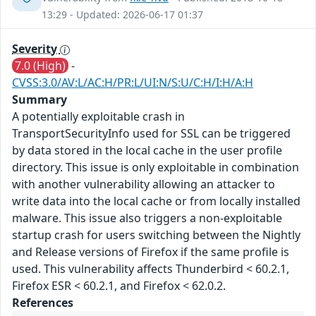
13:29 - Updated: 2026-06-17 01:37
Severity
7.0 (High)
-
CVSS:3.0/AV:L/AC:H/PR:L/UI:N/S:U/C:H/I:H/A:H
Summary
A potentially exploitable crash in
TransportSecurityInfo used for SSL can be triggered
by data stored in the local cache in the user profile
directory. This issue is only exploitable in combination
with another vulnerability allowing an attacker to
write data into the local cache or from locally installed
malware. This issue also triggers a non-exploitable
startup crash for users switching between the Nightly
and Release versions of Firefox if the same profile is
used. This vulnerability affects Thunderbird < 60.2.1,
Firefox ESR < 60.2.1, and Firefox < 62.0.2.
References