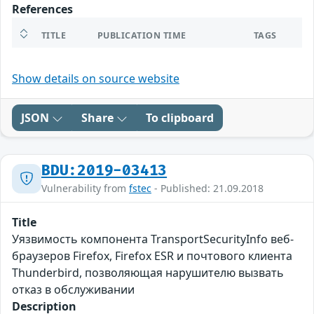
References
TITLE
PUBLICATION TIME
TAGS
Show details on source website
JSON
Share
To clipboard
BDU:2019-03413
Vulnerability from
fstec
- Published: 21.09.2018
Title
Уязвимость компонента TransportSecurityInfo веб-
браузеров Firefox, Firefox ESR и почтового клиента
Thunderbird, позволяющая нарушителю вызвать
отказ в обслуживании
Description