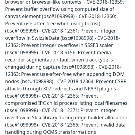
browser or browser-like contexts: - CVE-2018-12359:
Prevent buffer overflow using computed size of
canvas element (bsc#1098998) - CVE-2018-12360:
Prevent use-after-free when using focus()
(bsc#1098998) - CVE-2018-12361: Prevent integer
overflow in SwizzleData (bsc#1098998) - CVE-2018-
12362: Prevent integer overflow in SSSE3 scaler
(bsc#1098998) - CVE-2018-5156: Prevent media
recorder segmentation fault when track type is
changed during capture (bsc#1098998) - CVE-2018-
12363: Prevent use-after-free when appending DOM
nodes (bsc#1098998) - CVE-2018-12364: Prevent CSRF
attacks through 307 redirects and NPAPI plugins
(bsc#1098998) - CVE-2018-12365: Prevent
compromised IPC child process listing local filenames
(bsc#1098998) - CVE-2018-12371: Prevent integer
overflow in Skia library during edge builder allocation
(bsc#1098998) - CVE-2018-12366: Prevent invalid data
handling during QCMS transformations