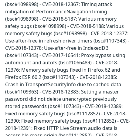
(bsc#1098998) - CVE-2018-12367: Timing attack
mitigation of PerformanceNavigationTiming
(bsc#1098998) - CVE-2018-5187: Various memory
safety bugs (bsc#1098998) - CVE-2018-5188: Various
memory safety bugs (bsc#1098998) - CVE-2018-12377:
Use-after-free in refresh driver timers (bsc#1107343) -
CVE-2018-12378: Use-after-free in IndexedDB
(bsc#1107343) - CVE-2017-16541: Proxy bypass using
automount and autofs (bsc#1066489) - CVE-2018-
12376: Memory safety bugs fixed in Firefox 62 and
Firefox ESR 60.2 (bsc#1107343) - CVE-2018-12385:
Crash in TransportSecurityInfo due to cached data
(bsc#1109363) - CVE-2018-12383: Setting a master
password did not delete unencrypted previously
stored passwords (bsc#1107343) - CVE-2018-12389:
Fixed memory safety bugs (bsc#1112852) - CVE-2018-
12390: Fixed memory safety bugs (bsc#1112852) - CVE-
2018-12391: Fixed HTTP Live Stream audio data is
accessible cross-origin (bsc#1112852) - CVE-2018-