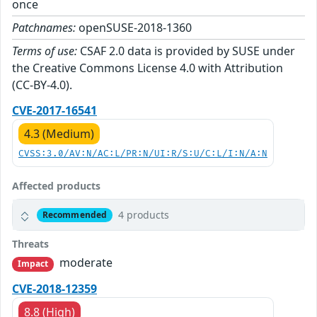
once
Patchnames:
openSUSE-2018-1360
Terms of use:
CSAF 2.0 data is provided by SUSE under
the Creative Commons License 4.0 with Attribution
(CC-BY-4.0).
CVE-2017-16541
4.3 (Medium)
CVSS:3.0/AV:N/AC:L/PR:N/UI:R/S:U/C:L/I:N/A:N
Affected products
4 products
Recommended
Threats
moderate
Impact
CVE-2018-12359
8.8 (High)