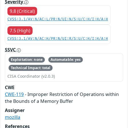
Severity
9.8 (Critical)
CVSS:3.1/AV:N/AC:L/PR:N/UI:N/S:U/C:H/I:H/A:H
7.5 (High)
CVSS:3.1/AV:N/AC:H/PR:N/UI:R/S:U/C:H/I:H/A:H
SSVC
Exploitation: none
Automatable: yes
Technical Impact: total
CISA Coordinator (v2.0.3)
CWE
CWE-119
- Improper Restriction of Operations within
the Bounds of a Memory Buffer
Assigner
mozilla
References