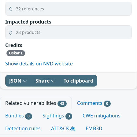
32 references
Impacted products
23 products
Credits
Oskar L
Show details on NVD website
JSON
Share
To clipboard
Related vulnerabilities
Comments
48
0
Bundles
Sightings
CWE mitigations
0
3
Detection rules
ATT&CK
EMB3D