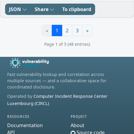
JSON
Share
To clipboard
«
1
2
3
»
Page 1 of 5 (48 entries)
Fast vulnerability lookup and correlation across
multiple sources — and a collaborative space for
coordinated disclosure.
Operated by
Computer Incident Response Center
Luxembourg (CIRCL)
RESOURCES
PROJECT
Documentation
About
API
Source code