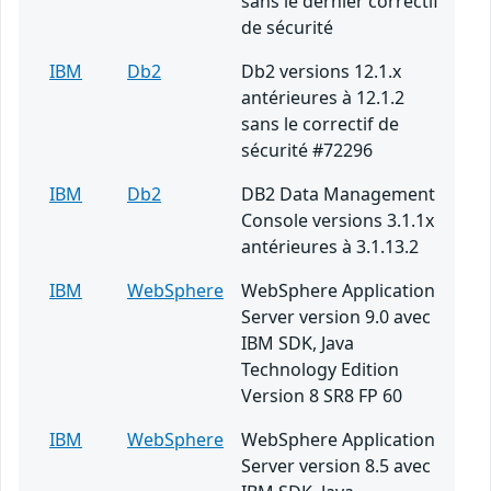
sans le dernier correctif
de sécurité
IBM
Db2
Db2 versions 12.1.x
antérieures à 12.1.2
sans le correctif de
sécurité #72296
IBM
Db2
DB2 Data Management
Console versions 3.1.1x
antérieures à 3.1.13.2
IBM
WebSphere
WebSphere Application
Server version 9.0 avec
IBM SDK, Java
Technology Edition
Version 8 SR8 FP 60
IBM
WebSphere
WebSphere Application
Server version 8.5 avec