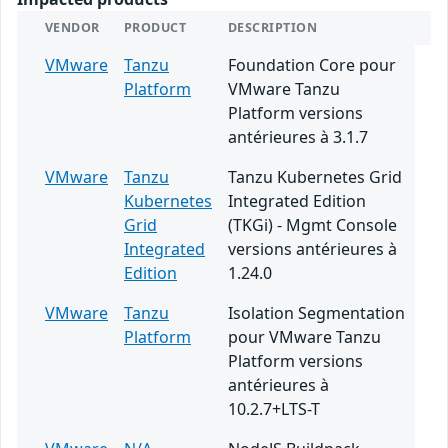
VENDOR
PRODUCT
DESCRIPTION
VMware
Tanzu
Foundation Core pour
Platform
VMware Tanzu
Platform versions
antérieures à 3.1.7
VMware
Tanzu
Tanzu Kubernetes Grid
Kubernetes
Integrated Edition
Grid
(TKGi) - Mgmt Console
Integrated
versions antérieures à
Edition
1.24.0
VMware
Tanzu
Isolation Segmentation
Platform
pour VMware Tanzu
Platform versions
antérieures à
10.2.7+LTS-T