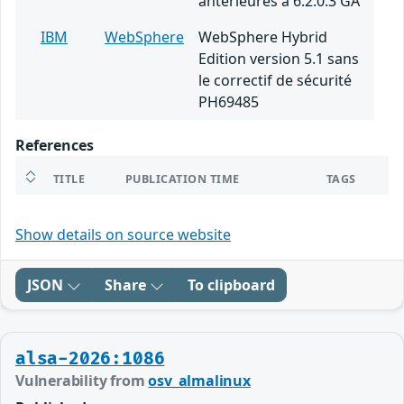
antérieures à 6.2.0.3 GA
IBM
WebSphere
WebSphere Hybrid
Edition version 5.1 sans
le correctif de sécurité
PH69485
References
TITLE
PUBLICATION TIME
TAGS
Show details on source website
JSON
Share
To clipboard
alsa-2026:1086
Vulnerability from
osv_almalinux