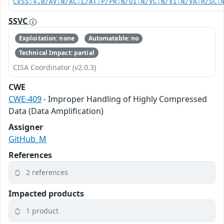
CVSS:4.0/AV:N/AC:L/AT:P/PR:N/UI:N/VC:N/VI:N/VA:H/SC:
SSVC
Exploitation: none
Automatable: no
Technical Impact: partial
CISA Coordinator (v2.0.3)
CWE
CWE-409
- Improper Handling of Highly Compressed
Data (Data Amplification)
Assigner
GitHub_M
References
2 references
Impacted products
1 product