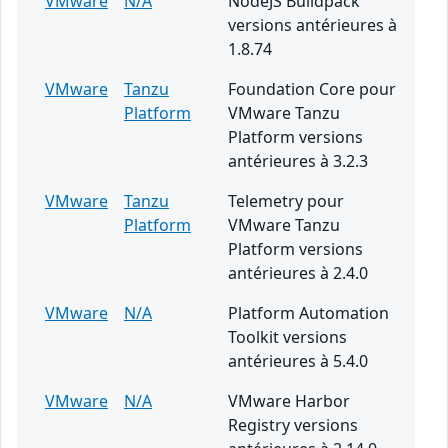
VMware
N/A
NodeJS Buildpack
versions antérieures à
1.8.74
VMware
Tanzu
Foundation Core pour
Platform
VMware Tanzu
Platform versions
antérieures à 3.2.3
VMware
Tanzu
Telemetry pour
Platform
VMware Tanzu
Platform versions
antérieures à 2.4.0
VMware
N/A
Platform Automation
Toolkit versions
antérieures à 5.4.0
VMware
N/A
VMware Harbor
Registry versions