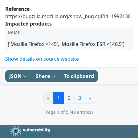
Reference
https://bugzilla.mozilla.org/show_bug.cgi?id=1992130
Impacted products
NAME
['Mozilla Firefox <145', 'Mozilla Firefox ESR <140.5']
Show details on source website
JSON
Share
To clipboard
«
1
2
3
»
Page 1 of 5 (49 entries)