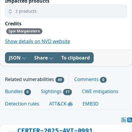
Impacted products
2 products
Credits
Igor Morgenstern
Show details on NVD website
JSON
Share
To clipboard
Related vulnerabilities
Comments
49
0
Bundles
Sightings
CWE mitigations
0
17
Detection rules
ATT&CK
EMB3D
CERTFR-2025-AVI-0991