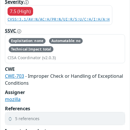
Severity
7.5 (High)
CVSS:3.1/AV:N/AC:H/PR:N/UI:R/S:U/C:H/I:H/A:H
SSVC
Exploitation: none
Automatable: no
Technical Impact: total
CISA Coordinator (v2.0.3)
CWE
CWE-703
- Improper Check or Handling of Exceptional
Conditions
Assigner
mozilla
References
5 references