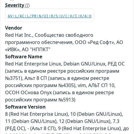
Severity
AV:L/AC:L/PR:N/UI:R/S:U/C:H/I:H/A:H
Vendor
Red Hat Inc., Сообщество свободного
программного обеспечения, ООО «Ред Софт», АО
«ИВК», АО "НППКТ"
Software Name
Red Hat Enterprise Linux, Debian GNU/Linux, РЕД ОС
(запись в едином реестре российских программ
№3751), Альт 8 СП (запись в едином реестре
российских программ №4305), vim, АЛЬТ СП 10,
ОСОН ОСнова Оnyx (запись в едином реестре
российских программ №5913)
Software Version
8 (Red Hat Enterprise Linux), 10 (Debian GNU/Linux),
11 (Debian GNU/Linux), 12 (Debian GNU/Linux), 7.3
(РЕД ОС), - (Альт 8 СП), 9 (Red Hat Enterprise Linux), до