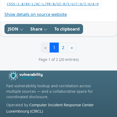
CVSS:3.0/AV:L/AC:L/PR:N/UI:R/S:U/C:H/I:H/A:H
Show details on source website
JSON
Share
To clipboard
«
1
2
»
Page 1 of 2 (20 entries)
Fast vulnerability lookup and correlation across
multiple sources — and a collaborative space for
coordinated disclosure.
Operated by
Computer Incident Response Center
Luxembourg (CIRCL)