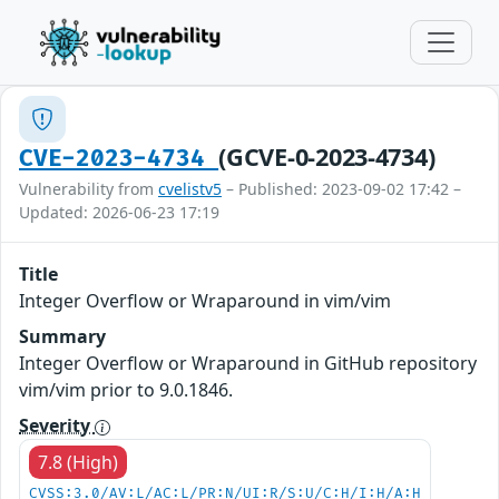
(GCVE-0-2023-4734)
CVE-2023-4734
Vulnerability from
cvelistv5
– Published: 2023-09-02 17:42 –
Updated: 2026-06-23 17:19
Title
Integer Overflow or Wraparound in vim/vim
Summary
Integer Overflow or Wraparound in GitHub repository
vim/vim prior to 9.0.1846.
Severity
7.8 (High)
CVSS:3.0/AV:L/AC:L/PR:N/UI:R/S:U/C:H/I:H/A:H