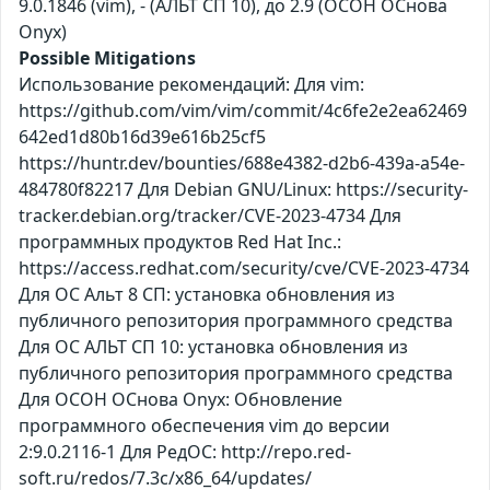
9.0.1846 (vim), - (АЛЬТ СП 10), до 2.9 (ОСОН ОСнова
Оnyx)
Possible Mitigations
Использование рекомендаций: Для vim:
https://github.com/vim/vim/commit/4c6fe2e2ea62469
642ed1d80b16d39e616b25cf5
https://huntr.dev/bounties/688e4382-d2b6-439a-a54e-
484780f82217 Для Debian GNU/Linux: https://security-
tracker.debian.org/tracker/CVE-2023-4734 Для
программных продуктов Red Hat Inc.:
https://access.redhat.com/security/cve/CVE-2023-4734
Для ОС Альт 8 СП: установка обновления из
публичного репозитория программного средства
Для ОС АЛЬТ СП 10: установка обновления из
публичного репозитория программного средства
Для ОСОН ОСнова Оnyx: Обновление
программного обеспечения vim до версии
2:9.0.2116-1 Для РедОС: http://repo.red-
soft.ru/redos/7.3c/x86_64/updates/