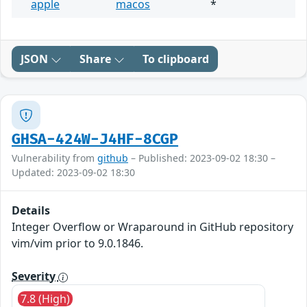
apple
macos
*
JSON
Share
To clipboard
GHSA-424W-J4HF-8CGP
Vulnerability from
github
– Published: 2023-09-02 18:30 –
Updated: 2023-09-02 18:30
Details
Integer Overflow or Wraparound in GitHub repository
vim/vim prior to 9.0.1846.
Severity
7.8 (High)