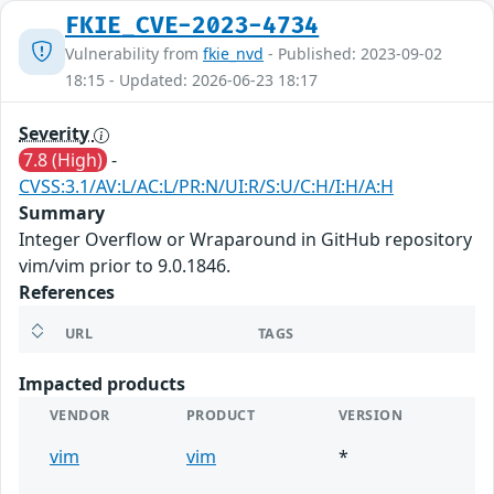
FKIE_CVE-2023-4734
Vulnerability from
fkie_nvd
- Published: 2023-09-02
18:15 - Updated: 2026-06-23 18:17
Severity
7.8 (High)
-
CVSS:3.1/AV:L/AC:L/PR:N/UI:R/S:U/C:H/I:H/A:H
Summary
Integer Overflow or Wraparound in GitHub repository
vim/vim prior to 9.0.1846.
References
URL
TAGS
Impacted products
VENDOR
PRODUCT
VERSION
vim
vim
*