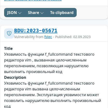
JSON
Share
To clipboard
BDU:2023-05671
Vulnerability from
fstec
- Published: 02.09.2023
Title
Уязвимость функции f_fullcommand текстового
редактора vim , вызванная целочисленным
переполнением, позволяющая нарушителю
выполнить произвольный код
Description
Уязвимость функции f_fullcommand текстового
редактора vim вызвана целочисленным
переполнением. Эксплуатация уязвимости может
позволить нарушителю выполнить произвольный
код