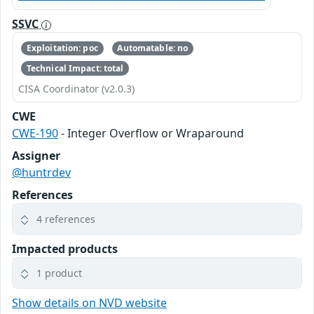
SSVC
Exploitation: poc
Automatable: no
Technical Impact: total
CISA Coordinator (v2.0.3)
CWE
CWE-190
- Integer Overflow or Wraparound
Assigner
@huntrdev
References
4 references
Impacted products
1 product
Show details on NVD website