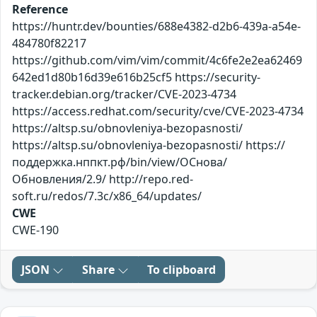
Reference
https://huntr.dev/bounties/688e4382-d2b6-439a-a54e-
484780f82217
https://github.com/vim/vim/commit/4c6fe2e2ea62469
642ed1d80b16d39e616b25cf5 https://security-
tracker.debian.org/tracker/CVE-2023-4734
https://access.redhat.com/security/cve/CVE-2023-4734
https://altsp.su/obnovleniya-bezopasnosti/
https://altsp.su/obnovleniya-bezopasnosti/ https://
поддержка.нппкт.рф/bin/view/ОСнова/
Обновления/2.9/ http://repo.red-
soft.ru/redos/7.3c/x86_64/updates/
CWE
CWE-190
JSON
Share
To clipboard