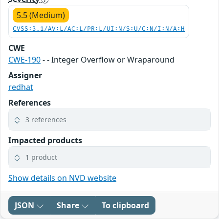
5.5 (Medium)
CVSS:3.1/AV:L/AC:L/PR:L/UI:N/S:U/C:N/I:N/A:H
CWE
CWE-190
- - Integer Overflow or Wraparound
Assigner
redhat
References
3 references
Impacted products
1 product
Show details on NVD website
JSON
Share
To clipboard