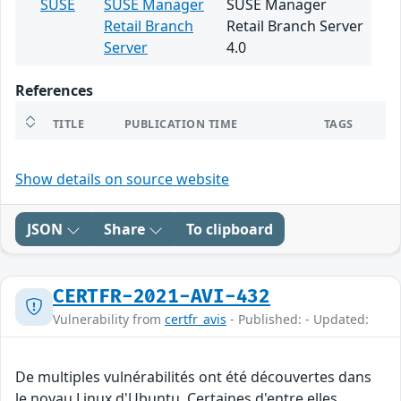
SUSE
SUSE Manager
SUSE Manager
Retail Branch
Retail Branch Server
Server
4.0
References
TITLE
PUBLICATION TIME
TAGS
Show details on source website
JSON
Share
To clipboard
CERTFR-2021-AVI-432
Vulnerability from
certfr_avis
- Published: - Updated:
De multiples vulnérabilités ont été découvertes dans
le noyau Linux d'Ubuntu. Certaines d'entre elles