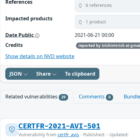
References
6 references
Impacted products
1 product
Date Public
2021-06-21 00:00
Credits
reported by trichimtrich at gma
Show details on NVD website
JSON
Share
To clipboard
Related vulnerabilities
Comments
Bundl
29
0
CERTFR-2021-AVI-501
Vulnerability from
certfr_avis
- Published: - Updated: