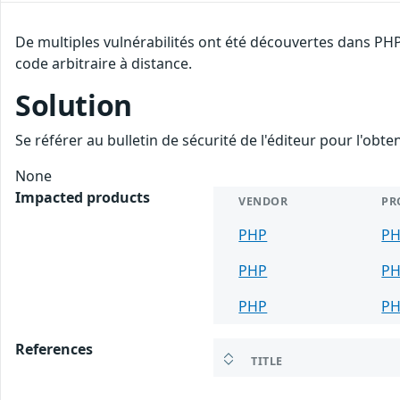
De multiples vulnérabilités ont été découvertes dans PHP
code arbitraire à distance.
Solution
Se référer au bulletin de sécurité de l'éditeur pour l'obt
None
Impacted products
VENDOR
PR
PHP
P
PHP
P
PHP
P
References
TITLE