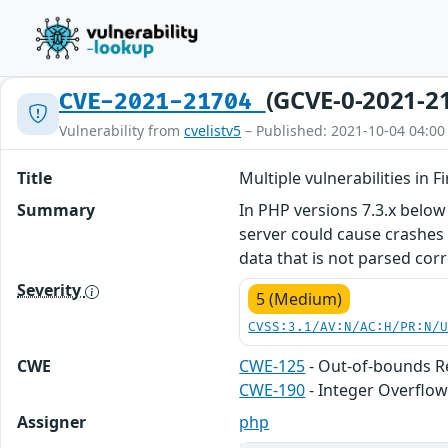
(GCVE-0-2021-2
CVE-2021-21704
Vulnerability from
cvelistv5
– Published: 2021-10-04 04:00
Title
Multiple vulnerabilities in F
Summary
In PHP versions 7.3.x below
server could cause crashes 
data that is not parsed corr
Severity
5 (Medium)
CVSS:3.1/AV:N/AC:H/PR:N/
CWE
CWE-125
- Out-of-bounds 
CWE-190
- Integer Overflo
Assigner
php