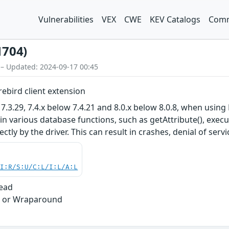
Vulnerabilities
VEX
CWE
KEV Catalogs
Comm
1704)
 – Updated: 2024-09-17 00:45
irebird client extension
 7.3.29, 7.4.x below 7.4.21 and 8.0.x below 8.0.8, when usin
in various database functions, such as getAttribute(), execu
ectly by the driver. This can result in crashes, denial of ser
UI:R/S:U/C:L/I:L/A:L
Read
w or Wraparound