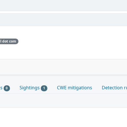
il dot com
es
Sightings
CWE mitigations
Detection r
0
1