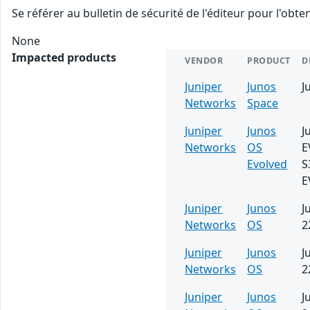
Se référer au bulletin de sécurité de l'éditeur pour l'obt
None
Impacted products
VENDOR
PRODUCT
D
Juniper
Junos
J
Networks
Space
Juniper
Junos
J
Networks
OS
E
Evolved
S
E
Juniper
Junos
J
Networks
OS
2
Juniper
Junos
J
Networks
OS
2
Juniper
Junos
J