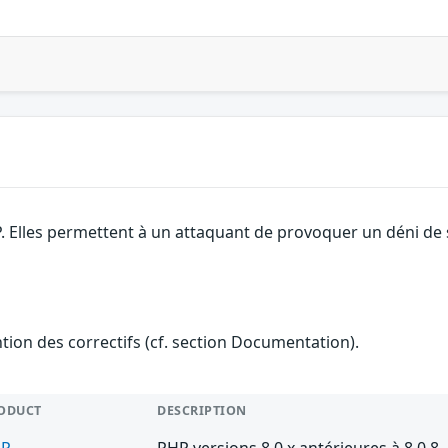
. Elles permettent à un attaquant de provoquer un déni de 
ention des correctifs (cf. section Documentation).
ODUCT
DESCRIPTION
HP
PHP versions 8.0.x antérieures à 8.0.8