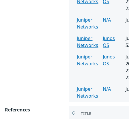
Networks
OS
2
2
Juniper
N/A
J
Networks
Juniper
Junos
J
Networks
OS
S
Juniper
Junos
J
Networks
OS
2
2
2
Juniper
N/A
J
Networks
References
TITLE