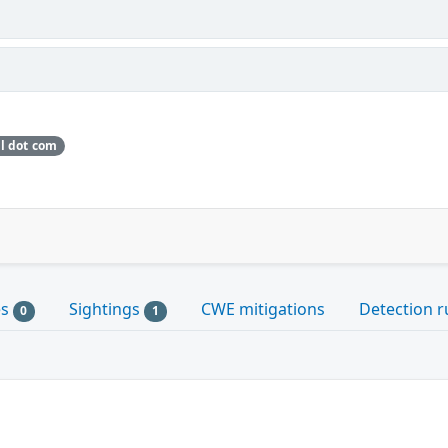
il dot com
es
Sightings
CWE mitigations
Detection r
0
1