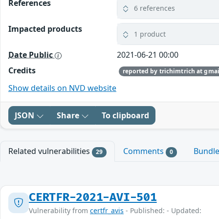
References
6 references
Impacted products
1 product
Date Public
2021-06-21 00:00
Credits
reported by trichimtrich at gma
Show details on NVD website
JSON
Share
To clipboard
Related vulnerabilities
Comments
Bundl
29
0
CERTFR-2021-AVI-501
Vulnerability from
certfr_avis
- Published: - Updated: