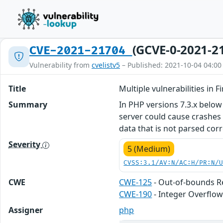
(GCVE-0-2021-2
CVE-2021-21704
Vulnerability from
cvelistv5
– Published: 2021-10-04 04:00
Title
Multiple vulnerabilities in F
Summary
In PHP versions 7.3.x below
server could cause crashes 
data that is not parsed corr
Severity
5 (Medium)
CVSS:3.1/AV:N/AC:H/PR:N/
CWE
CWE-125
- Out-of-bounds 
CWE-190
- Integer Overflo
Assigner
php