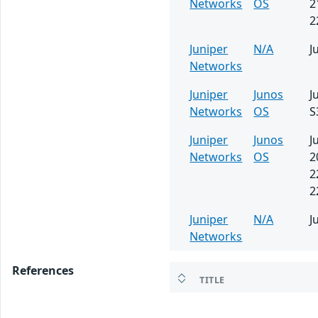
Networks
OS
2
2
Juniper
N/A
J
Networks
Juniper
Junos
J
Networks
OS
S
Juniper
Junos
J
Networks
OS
2
2
2
Juniper
N/A
J
Networks
References
TITLE