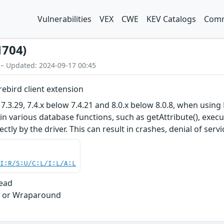
Vulnerabilities
VEX
CWE
KEV Catalogs
Comm
1704)
 – Updated: 2024-09-17 00:45
irebird client extension
 7.3.29, 7.4.x below 7.4.21 and 8.0.x below 8.0.8, when usin
in various database functions, such as getAttribute(), execu
ectly by the driver. This can result in crashes, denial of ser
UI:R/S:U/C:L/I:L/A:L
Read
w or Wraparound