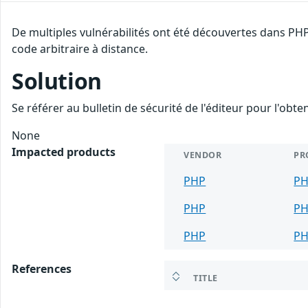
De multiples vulnérabilités ont été découvertes dans PHP
code arbitraire à distance.
Solution
Se référer au bulletin de sécurité de l'éditeur pour l'obt
None
Impacted products
VENDOR
PR
PHP
P
PHP
P
PHP
P
References
TITLE