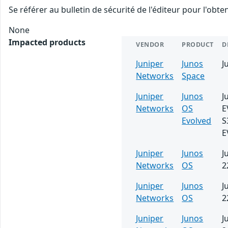
Se référer au bulletin de sécurité de l'éditeur pour l'obt
None
Impacted products
VENDOR
PRODUCT
D
Juniper
Junos
J
Networks
Space
Juniper
Junos
J
Networks
OS
E
Evolved
S
E
Juniper
Junos
J
Networks
OS
2
Juniper
Junos
J
Networks
OS
2
Juniper
Junos
J