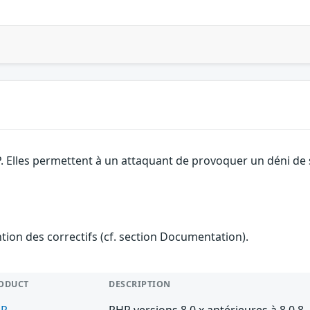
. Elles permettent à un attaquant de provoquer un déni de 
ention des correctifs (cf. section Documentation).
ODUCT
DESCRIPTION
HP
PHP versions 8.0.x antérieures à 8.0.8