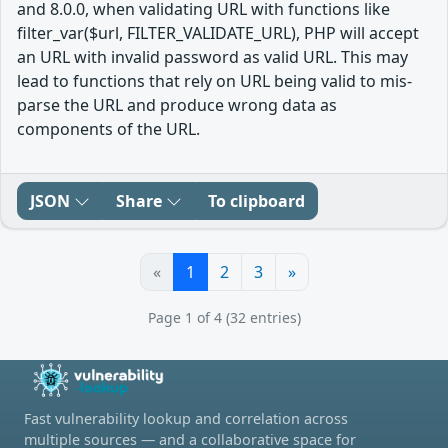
and 8.0.0, when validating URL with functions like
filter_var($url, FILTER_VALIDATE_URL), PHP will accept
an URL with invalid password as valid URL. This may
lead to functions that rely on URL being valid to mis-
parse the URL and produce wrong data as
components of the URL.
JSON
Share
To clipboard
«
1
2
3
»
Page 1 of 4 (32 entries)
Fast vulnerability lookup and correlation across
multiple sources — and a collaborative space for