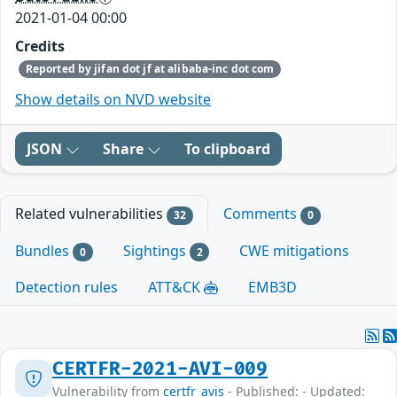
2021-01-04 00:00
Credits
Reported by jifan dot jf at alibaba-inc dot com
Show details on NVD website
JSON
Share
To clipboard
Related vulnerabilities
Comments
32
0
Bundles
Sightings
CWE mitigations
0
2
Detection rules
ATT&CK
EMB3D
CERTFR-2021-AVI-009
Vulnerability from
certfr_avis
- Published: - Updated: