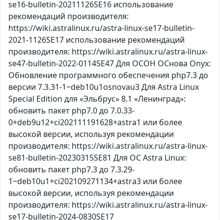
se16-bulletin-20211126SE16 использование
рекомендаций производителя:
https://wiki.astralinux.ru/astra-linux-se17-bulletin-
2021-1126SE17 использование рекомендаций
производителя: https://wiki.astralinux.ru/astra-linux-
se47-bulletin-2022-0114SE47 Для ОСОН ОСнова Оnyx:
Обновление программного обеспечения php7.3 до
версии 7.3.31-1~deb10u1osnovau3 Для Astra Linux
Special Edition для «Эльбрус» 8.1 «Ленинград»:
обновить пакет php7.0 до 7.0.33-
0+deb9u12+ci202111191628+astra1 или более
высокой версии, используя рекомендации
производителя: https://wiki.astralinux.ru/astra-linux-
se81-bulletin-20230315SE81 Для ОС Astra Linux:
обновить пакет php7.3 до 7.3.29-
1~deb10u1+ci202109271134+astra3 или более
высокой версии, используя рекомендации
производителя: https://wiki.astralinux.ru/astra-linux-
se17-bulletin-2024-0830SE17