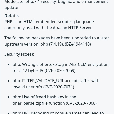
Moderate: php:7.4 security, bug fix, and enhancement
update
Details
PHP is an HTML-embedded scripting language
commonly used with the Apache HTTP Server.
The following packages have been upgraded to a later
upstream version: php (7.4.19). (BZ#1944110)
Security Fix(es):
php: Wrong ciphertext/tag in AES-CCM encryption
for a 12 bytes IV (CVE-2020-7069)
php: FILTER_VALIDATE_URL accepts URLs with
invalid userinfo (CVE-2020-7071)
php: Use of freed hash key in the
phar_parse_zipfile function (CVE-2020-7068)
php: URL decoding of cookie names can lead to