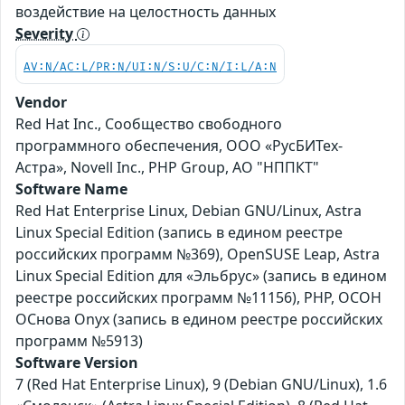
воздействие на целостность данных
Severity
AV:N/AC:L/PR:N/UI:N/S:U/C:N/I:L/A:N
Vendor
Red Hat Inc., Сообщество свободного
программного обеспечения, ООО «РусБИТех-
Астра», Novell Inc., PHP Group, АО "НППКТ"
Software Name
Red Hat Enterprise Linux, Debian GNU/Linux, Astra
Linux Special Edition (запись в едином реестре
российских программ №369), OpenSUSE Leap, Astra
Linux Special Edition для «Эльбрус» (запись в едином
реестре российских программ №11156), PHP, ОСОН
ОСнова Оnyx (запись в едином реестре российских
программ №5913)
Software Version
7 (Red Hat Enterprise Linux), 9 (Debian GNU/Linux), 1.6