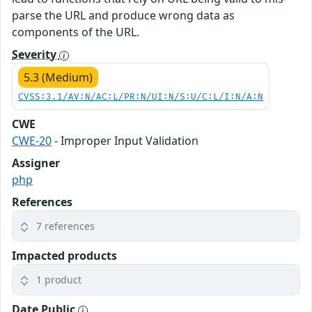
parse the URL and produce wrong data as
components of the URL.
Severity
5.3 (Medium)
CVSS:3.1/AV:N/AC:L/PR:N/UI:N/S:U/C:L/I:N/A:N
CWE
CWE-20
- Improper Input Validation
Assigner
php
References
7 references
Impacted products
1 product
Date Public