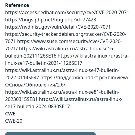
Reference
https://access.redhat.com/security/cve/CVE-2020-7071
https://bugs.php.net/bug.php?id=77423
https://nvd.nist.gov/vuln/detail/CVE-2020-7071
https://security-tracker.debian.org/tracker/CVE-2020-
7071 https://www.suse.com/security/cve/CVE-2020-
7071/ https://wiki.astralinux.ru/astra-linux-se16-
bulletin-20211126SE16 https://wiki.astralinux.ru/astra-
linux-se17-bulletin-2021-1126SE17
https://wiki.astralinux.ru/astra-linux-se47-bulletin-
2022-0114SE47 https://поддержка.нппкт.рф/bin/view/
ОСнова/Обновления/2.6/
https://wiki.astralinux.ru/astra-linux-se81-bulletin-
20230315SE81 https://wiki.astralinux.ru/astra-linux-
se17-bulletin-2024-0830SE17
CWE
CWE-20