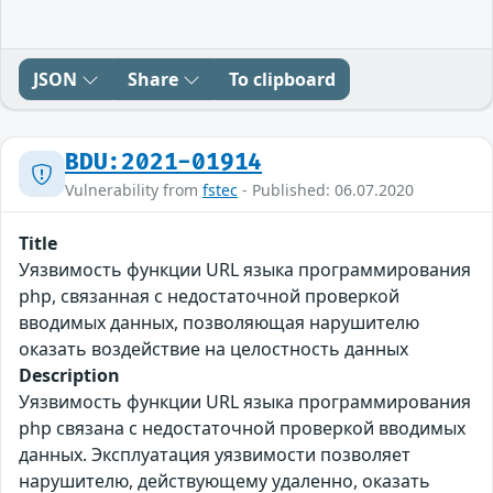
JSON
Share
To clipboard
BDU:2021-01914
Vulnerability from
fstec
- Published: 06.07.2020
Title
Уязвимость функции URL языка программирования
php, связанная с недостаточной проверкой
вводимых данных, позволяющая нарушителю
оказать воздействие на целостность данных
Description
Уязвимость функции URL языка программирования
php связана с недостаточной проверкой вводимых
данных. Эксплуатация уязвимости позволяет
нарушителю, действующему удаленно, оказать