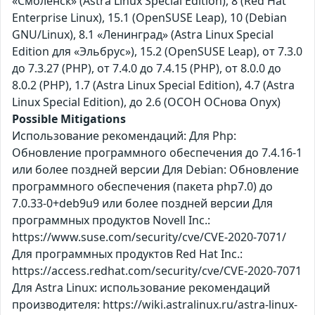
«Смоленск» (Astra Linux Special Edition), 8 (Red Hat
Enterprise Linux), 15.1 (OpenSUSE Leap), 10 (Debian
GNU/Linux), 8.1 «Ленинград» (Astra Linux Special
Edition для «Эльбрус»), 15.2 (OpenSUSE Leap), от 7.3.0
до 7.3.27 (PHP), от 7.4.0 до 7.4.15 (PHP), от 8.0.0 до
8.0.2 (PHP), 1.7 (Astra Linux Special Edition), 4.7 (Astra
Linux Special Edition), до 2.6 (ОСОН ОСнова Оnyx)
Possible Mitigations
Использование рекомендаций: Для Php:
Обновление программного обеспечения до 7.4.16-1
или более поздней версии Для Debian: Обновление
программного обеспечения (пакета php7.0) до
7.0.33-0+deb9u9 или более поздней версии Для
программных продуктов Novell Inc.:
https://www.suse.com/security/cve/CVE-2020-7071/
Для программных продуктов Red Hat Inc.:
https://access.redhat.com/security/cve/CVE-2020-7071
Для Astra Linux: использование рекомендаций
производителя: https://wiki.astralinux.ru/astra-linux-