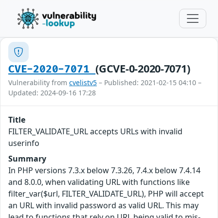
(GCVE-0-2020-7071)
CVE-2020-7071
Vulnerability from
cvelistv5
– Published: 2021-02-15 04:10 –
Updated: 2024-09-16 17:28
Title
FILTER_VALIDATE_URL accepts URLs with invalid
userinfo
Summary
In PHP versions 7.3.x below 7.3.26, 7.4.x below 7.4.14
and 8.0.0, when validating URL with functions like
filter_var($url, FILTER_VALIDATE_URL), PHP will accept
an URL with invalid password as valid URL. This may
lead to functions that rely on URL being valid to mis-