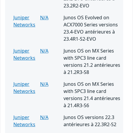
23.2R2-EVO
Juniper
N/A
Junos OS Evolved on
Networks
ACX7000 Series versions
23.4-EVO antérieures à
23.4R1-S2-EVO
Juniper
N/A
Junos OS on MX Series
Networks
with SPC3 line card
versions 21.2 antérieures
à 21.2R3-S8
Juniper
N/A
Junos OS on MX Series
Networks
with SPC3 line card
versions 21.4 antérieures
à 21.4R3-S6
Juniper
N/A
Junos OS versions 22.3
Networks
antérieures à 22.3R2-S2