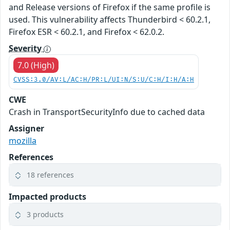
and Release versions of Firefox if the same profile is
used. This vulnerability affects Thunderbird < 60.2.1,
Firefox ESR < 60.2.1, and Firefox < 62.0.2.
Severity
7.0 (High)
CVSS:3.0/AV:L/AC:H/PR:L/UI:N/S:U/C:H/I:H/A:H
CWE
Crash in TransportSecurityInfo due to cached data
Assigner
mozilla
References
18 references
Impacted products
3 products