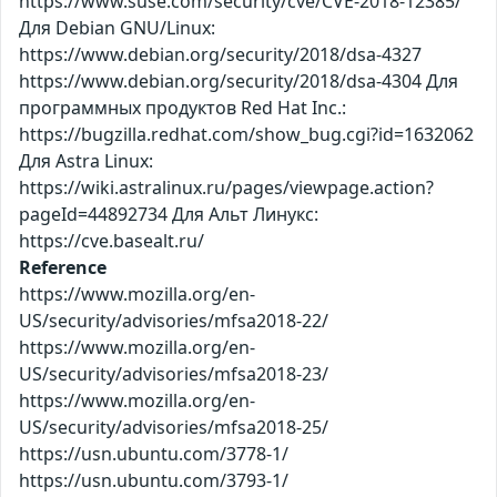
https://www.suse.com/security/cve/CVE-2018-12385/
Для Debian GNU/Linux:
https://www.debian.org/security/2018/dsa-4327
https://www.debian.org/security/2018/dsa-4304 Для
программных продуктов Red Hat Inc.:
https://bugzilla.redhat.com/show_bug.cgi?id=1632062
Для Astra Linux:
https://wiki.astralinux.ru/pages/viewpage.action?
pageId=44892734 Для Альт Линукс:
https://cve.basealt.ru/
Reference
https://www.mozilla.org/en-
US/security/advisories/mfsa2018-22/
https://www.mozilla.org/en-
US/security/advisories/mfsa2018-23/
https://www.mozilla.org/en-
US/security/advisories/mfsa2018-25/
https://usn.ubuntu.com/3778-1/
https://usn.ubuntu.com/3793-1/