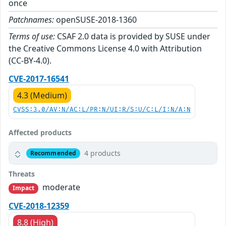
once
Patchnames:
openSUSE-2018-1360
Terms of use:
CSAF 2.0 data is provided by SUSE under
the Creative Commons License 4.0 with Attribution
(CC-BY-4.0).
CVE-2017-16541
4.3 (Medium)
CVSS:3.0/AV:N/AC:L/PR:N/UI:R/S:U/C:L/I:N/A:N
Affected products
4 products
Recommended
Threats
moderate
Impact
CVE-2018-12359
8.8 (High)