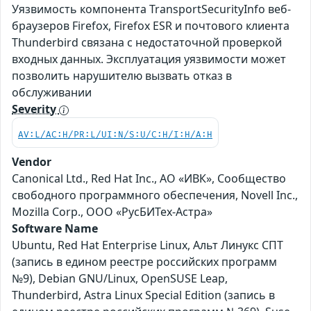
Уязвимость компонента TransportSecurityInfo веб-
браузеров Firefox, Firefox ESR и почтового клиента
Thunderbird связана с недостаточной проверкой
входных данных. Эксплуатация уязвимости может
позволить нарушителю вызвать отказ в
обслуживании
Severity
AV:L/AC:H/PR:L/UI:N/S:U/C:H/I:H/A:H
Vendor
Canonical Ltd., Red Hat Inc., АО «ИВК», Сообщество
свободного программного обеспечения, Novell Inc.,
Mozilla Corp., ООО «РусБИТех-Астра»
Software Name
Ubuntu, Red Hat Enterprise Linux, Альт Линукс СПТ
(запись в едином реестре российских программ
№9), Debian GNU/Linux, OpenSUSE Leap,
Thunderbird, Astra Linux Special Edition (запись в