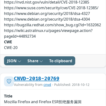
https://nvd.nist.gov/vuln/detail/CVE-2018-12385
https://www.suse.com/security/cve/CVE-2018-12385/
https://www.debian.org/security/2018/dsa-4327
https://www.debian.org/security/2018/dsa-4304
https://bugzilla.redhat.com/show_bug.cgi?id=1632062
https://wiki.astralinux.ru/pages/viewpage.action?
pageId=44892734
CWE
CWE-20
JSON
Share
To clipboard
CNVD-2018-20769
Vulnerability from
cnvd
- Published: 2018-10-12
Title
Mozilla Firefox and Firefox ESR拒绝服务漏洞