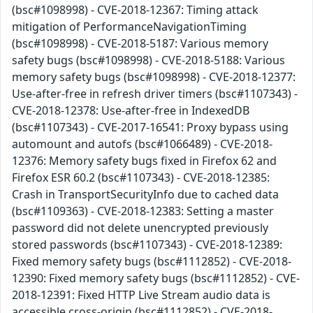
(bsc#1098998) - CVE-2018-12367: Timing attack
mitigation of PerformanceNavigationTiming
(bsc#1098998) - CVE-2018-5187: Various memory
safety bugs (bsc#1098998) - CVE-2018-5188: Various
memory safety bugs (bsc#1098998) - CVE-2018-12377:
Use-after-free in refresh driver timers (bsc#1107343) -
CVE-2018-12378: Use-after-free in IndexedDB
(bsc#1107343) - CVE-2017-16541: Proxy bypass using
automount and autofs (bsc#1066489) - CVE-2018-
12376: Memory safety bugs fixed in Firefox 62 and
Firefox ESR 60.2 (bsc#1107343) - CVE-2018-12385:
Crash in TransportSecurityInfo due to cached data
(bsc#1109363) - CVE-2018-12383: Setting a master
password did not delete unencrypted previously
stored passwords (bsc#1107343) - CVE-2018-12389:
Fixed memory safety bugs (bsc#1112852) - CVE-2018-
12390: Fixed memory safety bugs (bsc#1112852) - CVE-
2018-12391: Fixed HTTP Live Stream audio data is
accessible cross-origin (bsc#1112852) - CVE-2018-