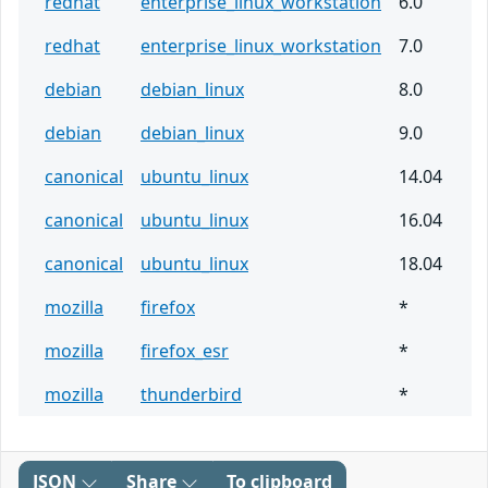
redhat
enterprise_linux_workstation
6.0
redhat
enterprise_linux_workstation
7.0
debian
debian_linux
8.0
debian
debian_linux
9.0
canonical
ubuntu_linux
14.04
canonical
ubuntu_linux
16.04
canonical
ubuntu_linux
18.04
mozilla
firefox
*
mozilla
firefox_esr
*
mozilla
thunderbird
*
JSON
Share
To clipboard