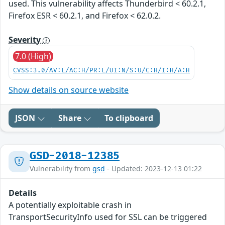
used. This vulnerability affects Thunderbird < 60.2.1,
Firefox ESR < 60.2.1, and Firefox < 62.0.2.
Severity
7.0 (High)
CVSS:3.0/AV:L/AC:H/PR:L/UI:N/S:U/C:H/I:H/A:H
Show details on source website
JSON
Share
To clipboard
GSD-2018-12385
Vulnerability from
gsd
- Updated: 2023-12-13 01:22
Details
A potentially exploitable crash in
TransportSecurityInfo used for SSL can be triggered