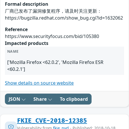
Formal description
厂商已发布了漏洞修复程序，请及时关注更新：
https://bugzilla.redhat.com/show_bug.cgi?id=1632062
Reference
https://www.securityfocus.com/bid/105380
Impacted products
NAME
['Mozilla Firefox <62.0.2', 'Mozilla Firefox ESR
<60.2.1']
Show details on source website
JSON
Share
To clipboard
FKIE_CVE-2018-12385
Vulnerability from
fkie_nvd
- Published: 2018-10-18