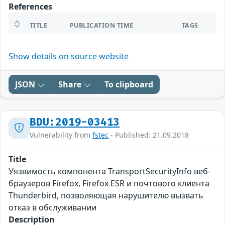
References
TITLE
PUBLICATION TIME
TAGS
Show details on source website
JSON
Share
To clipboard
BDU:2019-03413
Vulnerability from
fstec
- Published: 21.09.2018
Title
Уязвимость компонента TransportSecurityInfo веб-
браузеров Firefox, Firefox ESR и почтового клиента
Thunderbird, позволяющая нарушителю вызвать
отказ в обслуживании
Description