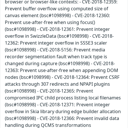
browser or browser-like contexts: - CVE-2018-12359:
Prevent buffer overflow using computed size of
canvas element (bsc#1098998) - CVE-2018-12360:
Prevent use-after-free when using focus()
(bsc#1098998) - CVE-2018-12361: Prevent integer
overflow in SwizzleData (bsc#1098998) - CVE-2018-
12362: Prevent integer overflow in SSSE3 scaler
(bsc#1098998) - CVE-2018-5156: Prevent media
recorder segmentation fault when track type is
changed during capture (bsc#1098998) - CVE-2018-
12363: Prevent use-after-free when appending DOM
nodes (bsc#1098998) - CVE-2018-12364: Prevent CSRF
attacks through 307 redirects and NPAPI plugins
(bsc#1098998) - CVE-2018-12365: Prevent
compromised IPC child process listing local filenames
(bsc#1098998) - CVE-2018-12371: Prevent integer
overflow in Skia library during edge builder allocation
(bsc#1098998) - CVE-2018-12366: Prevent invalid data
handling during QCMS transformations