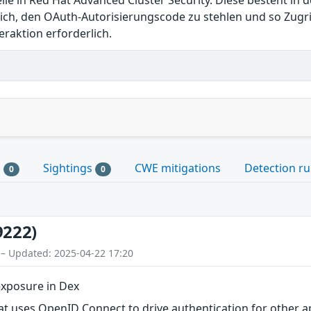
telle in Red Hat Advanced Cluster Security. Diese besteht 
lich, den OAuth-Autorisierungscode zu stehlen und so Zugr
raktion erforderlich.
s
Sightings
CWE mitigations
Detection ru
0
0
9222)
 – Updated: 2025-04-22 17:20
exposure in Dex
that uses OpenID Connect to drive authentication for other a