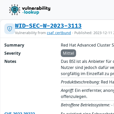
WID-SEC-W-2023-3113
Vulnerability from
csaf_certbund
- Published: 2023-12-11 
Summary
Red Hat Advanced Cluster S
Severity
Mittel
Notes
Das BSI ist als Anbieter fü
Nutzer sind jedoch dafür v
sorgfältig im Einzelfall zu p
Produktbeschreibung:
Red Hat
Angriff:
Ein entfernter, ano
offenzulegen.
Betroffene Betriebssysteme:
-