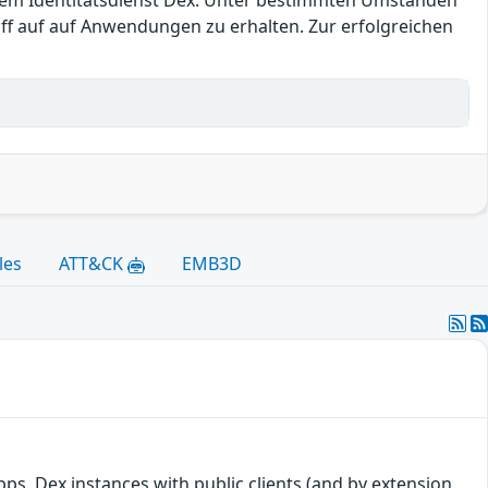
in dem Identitätsdienst Dex. Unter bestimmten Umständen
iff auf auf Anwendungen zu erhalten. Zur erfolgreichen
les
ATT&CK
EMB3D
pps. Dex instances with public clients (and by extension,