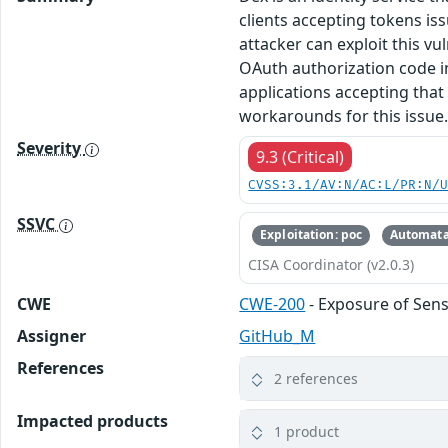
clients accepting tokens iss
attacker can exploit this v
OAuth authorization code in
applications accepting that
workarounds for this issue
Severity
9.3 (Critical)
CVSS:3.1/AV:N/AC:L/PR:N/
SSVC
Exploitation: poc
Automata
CISA Coordinator (v2.0.3)
CWE
CWE-200
- Exposure of Sens
Assigner
GitHub_M
References
2 references
Impacted products
1 product