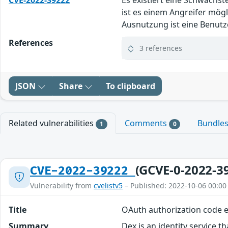
CVE-2022-39222
Es existiert eine Schwachs
ist es einem Angreifer mög
Ausnutzung ist eine Benutze
References
3 references
JSON
Share
To clipboard
Related vulnerabilities
Comments
Bundle
1
0
(GCVE-0-2022-3
CVE-2022-39222
Vulnerability from
cvelistv5
– Published: 2022-10-06 00:00
Title
OAuth authorization code 
Summary
Dex is an identity service 