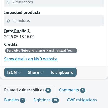
2 references
Impacted products
4 products
Date Public
2026-05-13 16:00
Credits
Palo Alto Networks thanks Harsh Jaiswal from Hacktron AI and our internal security research teams for discovering and reporting this issue.
Show details on NVD website
JSON
Share
To clipboard
Related vulnerabilities
Comments
6
0
Bundles
Sightings
CWE mitigations
0
29