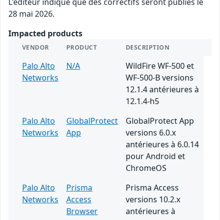
L'éditeur indique que des correctifs seront publiés le
28 mai 2026.
Impacted products
VENDOR
PRODUCT
DESCRIPTION
Palo Alto
N/A
WildFire WF-500 et
Networks
WF-500-B versions
12.1.4 antérieures à
12.1.4-h5
Palo Alto
GlobalProtect
GlobalProtect App
Networks
App
versions 6.0.x
antérieures à 6.0.14
pour Android et
ChromeOS
Palo Alto
Prisma
Prisma Access
Networks
Access
versions 10.2.x
Browser
antérieures à