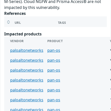
M-Series). Cloud NGFW and Prisma Access® are not
impacted by this vulnerability.
References
URL
TAGS
Impacted products
VENDOR
PRODUCT
paloaltonetworks
pan-os
paloaltonetworks
pan-os
paloaltonetworks
pan-os
paloaltonetworks
pan-os
paloaltonetworks
pan-os
paloaltonetworks
pan-os
paloaltonetworks
pan-os