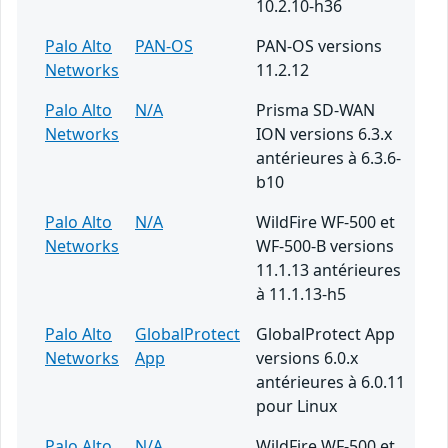
10.2.10-h36
Palo Alto
PAN-OS
PAN-OS versions
Networks
11.2.12
Palo Alto
N/A
Prisma SD-WAN
Networks
ION versions 6.3.x
antérieures à 6.3.6-
b10
Palo Alto
N/A
WildFire WF-500 et
Networks
WF-500-B versions
11.1.13 antérieures
à 11.1.13-h5
Palo Alto
GlobalProtect
GlobalProtect App
Networks
App
versions 6.0.x
antérieures à 6.0.11
pour Linux
Palo Alto
N/A
WildFire WF-500 et