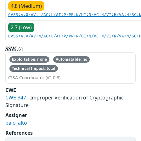
4.8 (Medium)
CVSS:4.0/AV:L/AC:L/AT:P/PR:N/UI:N/VC:H/VI:H/VA:H/SC:
2.7 (Low)
CVSS:4.0/AV:N/AC:L/AT:P/PR:N/UI:N/VC:N/VI:N/VA:N/SC:
SSVC
Exploitation: none
Automatable: no
Technical Impact: total
CISA Coordinator (v2.0.3)
CWE
CWE-347
- Improper Verification of Cryptographic
Signature
Assigner
palo_alto
References