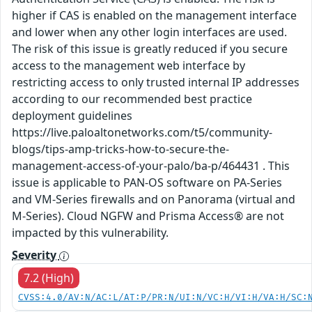
higher if CAS is enabled on the management interface
and lower when any other login interfaces are used.
The risk of this issue is greatly reduced if you secure
access to the management web interface by
restricting access to only trusted internal IP addresses
according to our recommended best practice
deployment guidelines
https://live.paloaltonetworks.com/t5/community-
blogs/tips-amp-tricks-how-to-secure-the-
management-access-of-your-palo/ba-p/464431 . This
issue is applicable to PAN-OS software on PA-Series
and VM-Series firewalls and on Panorama (virtual and
M-Series). Cloud NGFW and Prisma Access® are not
impacted by this vulnerability.
Severity
7.2 (High)
CVSS:4.0/AV:N/AC:L/AT:P/PR:N/UI:N/VC:H/VI:H/VA:H/SC: