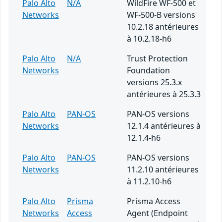
Palo Alto
N/A
WildFire WF-500 et
Networks
WF-500-B versions
10.2.18 antérieures
à 10.2.18-h6
Palo Alto
N/A
Trust Protection
Networks
Foundation
versions 25.3.x
antérieures à 25.3.3
Palo Alto
PAN-OS
PAN-OS versions
Networks
12.1.4 antérieures à
12.1.4-h6
Palo Alto
PAN-OS
PAN-OS versions
Networks
11.2.10 antérieures
à 11.2.10-h6
Palo Alto
Prisma
Prisma Access
Networks
Access
Agent (Endpoint