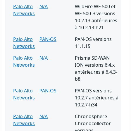
Palo Alto
N/A
WildFire WF-500 et
Networks
WF-500-B versions
10.2.13 antérieures
à 10.2.13-h21
Palo Alto
PAN-OS
PAN-OS versions
Networks
11.1.15
Palo Alto
N/A
Prisma SD-WAN
Networks
ION versions 6.4.x
antérieures à 6.4.3-
b8
Palo Alto
PAN-OS
PAN-OS versions
Networks
10.2.7 antérieures à
10.2.7-h34
Palo Alto
N/A
Chronosphere
Networks
Chronocollector
versions