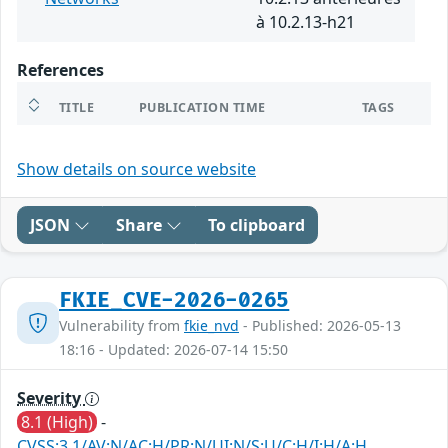
à 10.2.13-h21
References
TITLE
PUBLICATION TIME
TAGS
Show details on source website
JSON
Share
To clipboard
FKIE_CVE-2026-0265
Vulnerability from
fkie_nvd
- Published: 2026-05-13
18:16 - Updated: 2026-07-14 15:50
Severity
8.1 (High)
-
CVSS:3.1/AV:N/AC:H/PR:N/UI:N/S:U/C:H/I:H/A:H