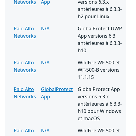
Networks
App
versions 6.3.x
antérieures à 6.3.3-
h2 pour Linux
Palo Alto
N/A
GlobalProtect UWP
Networks
App versions 6.3
antérieures à 6.3.3-
h10
Palo Alto
N/A
WildFire WF-500 et
Networks
WF-500-B versions
11.1.15
Palo Alto
GlobalProtect
GlobalProtect App
Networks
App
versions 6.3.x
antérieures à 6.3.3-
h10 pour Windows
et macOS
Palo Alto
N/A
WildFire WF-500 et