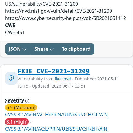
US/vulnerability/CVE-2021-31209
https://nvd.nist.gov/vuln/detail/CVE-2021-31209
https://www.cybersecurity-help.cz/vdb/SB2021051112
CWE
CWE-451
JSON
Share
To clipboard
FKIE_CVE-2021-31209
Vulnerability from
fkie_nvd
- Published: 2021-05-11
19:15 - Updated: 2026-06-17 03:51
Severity
6.5 (Medium)
-
CVSS:3.1/AV:N/AC:H/PR:N/UI:N/S:U/C:H/I:L/A:N
8.1 (High)
-
CVSS:3.1/AV:N/AC:L/PR:N/UI:R/S:U/C:H/I:H/A:N