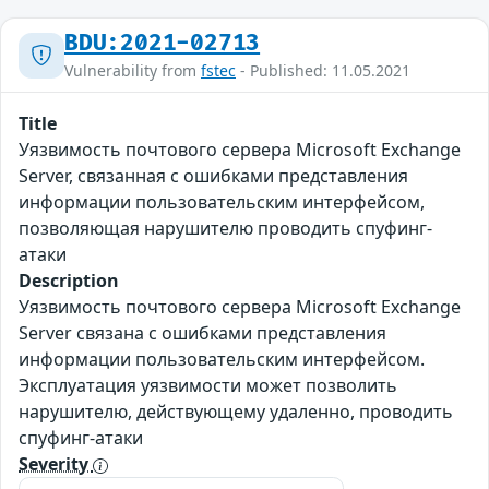
BDU:2021-02713
Vulnerability from
fstec
- Published: 11.05.2021
Title
Уязвимость почтового сервера Microsoft Exchange
Server, связанная с ошибками представления
информации пользовательским интерфейсом,
позволяющая нарушителю проводить спуфинг-
атаки
Description
Уязвимость почтового сервера Microsoft Exchange
Server связана с ошибками представления
информации пользовательским интерфейсом.
Эксплуатация уязвимости может позволить
нарушителю, действующему удаленно, проводить
спуфинг-атаки
Severity