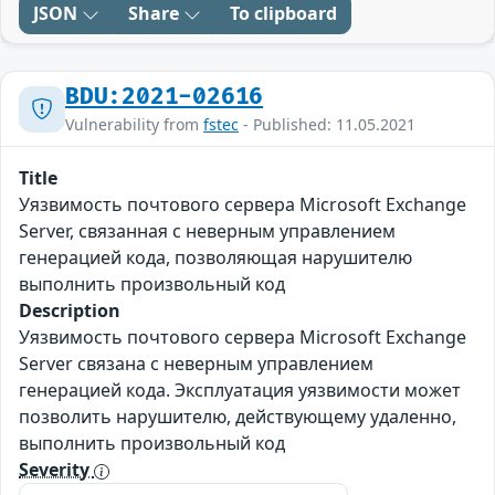
JSON
Share
To clipboard
BDU:2021-02616
Vulnerability from
fstec
- Published: 11.05.2021
Title
Уязвимость почтового сервера Microsoft Exchange
Server, связанная с неверным управлением
генерацией кода, позволяющая нарушителю
выполнить произвольный код
Description
Уязвимость почтового сервера Microsoft Exchange
Server связана с неверным управлением
генерацией кода. Эксплуатация уязвимости может
позволить нарушителю, действующему удаленно,
выполнить произвольный код
Severity