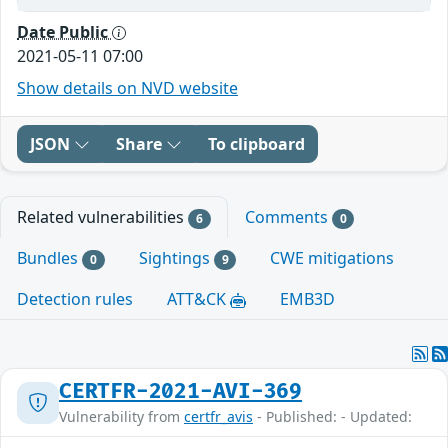
Date Public
2021-05-11 07:00
Show details on NVD website
JSON
Share
To clipboard
Related vulnerabilities
Comments
6
0
Bundles
Sightings
CWE mitigations
0
9
Detection rules
ATT&CK
EMB3D
CERTFR-2021-AVI-369
Vulnerability from
certfr_avis
- Published: - Updated: