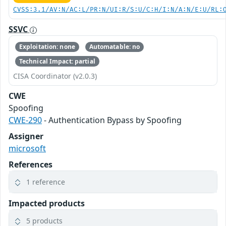
CVSS:3.1/AV:N/AC:L/PR:N/UI:R/S:U/C:H/I:N/A:N/E:U/RL:
SSVC
Exploitation: none
Automatable: no
Technical Impact: partial
CISA Coordinator (v2.0.3)
CWE
Spoofing
CWE-290
- Authentication Bypass by Spoofing
Assigner
microsoft
References
1 reference
Impacted products
5 products