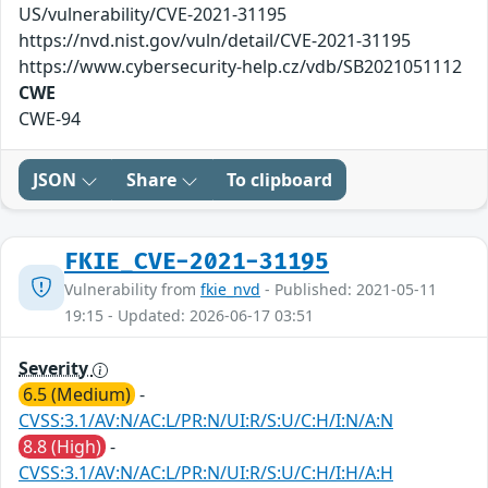
US/vulnerability/CVE-2021-31195
https://nvd.nist.gov/vuln/detail/CVE-2021-31195
https://www.cybersecurity-help.cz/vdb/SB2021051112
CWE
CWE-94
JSON
Share
To clipboard
FKIE_CVE-2021-31195
Vulnerability from
fkie_nvd
- Published: 2021-05-11
19:15 - Updated: 2026-06-17 03:51
Severity
6.5 (Medium)
-
CVSS:3.1/AV:N/AC:L/PR:N/UI:R/S:U/C:H/I:N/A:N
8.8 (High)
-
CVSS:3.1/AV:N/AC:L/PR:N/UI:R/S:U/C:H/I:H/A:H