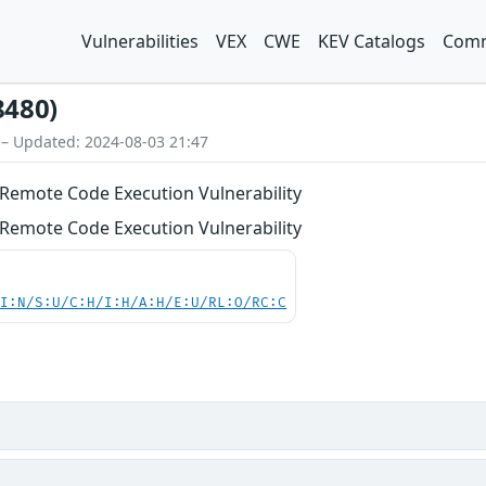
Vulnerabilities
VEX
CWE
KEV Catalogs
Comm
8480)
 – Updated: 2024-08-03 21:47
Remote Code Execution Vulnerability
Remote Code Execution Vulnerability
UI:N/S:U/C:H/I:H/A:H/E:U/RL:O/RC:C