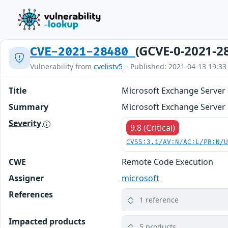
(GCVE-0-2021-2
CVE-2021-28480
Vulnerability from
cvelistv5
– Published: 2021-04-13 19:33
Title
Microsoft Exchange Server 
Summary
Microsoft Exchange Server 
Severity
9.8 (Critical)
CVSS:3.1/AV:N/AC:L/PR:N/
CWE
Remote Code Execution
Assigner
microsoft
References
1 reference
Impacted products
5 products