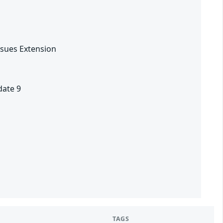
ssues Extension
date 9
TAGS