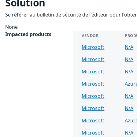
Solution
Se référer au bulletin de sécurité de l'éditeur pour l'obt
None
Impacted products
VENDOR
PROD
Microsoft
N/A
Microsoft
N/A
Microsoft
N/A
Microsoft
Azur
Microsoft
N/A
Microsoft
N/A
Microsoft
Azur
Microsoft
N/A