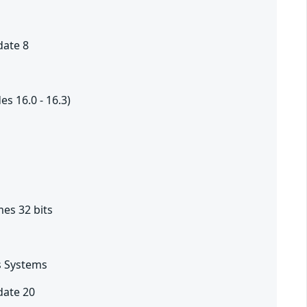
date 8
es 16.0 - 16.3)
es 32 bits
s Systems
date 20