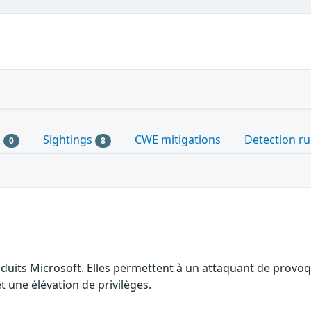
s
Sightings
CWE mitigations
Detection ru
0
8
oduits Microsoft. Elles permettent à un attaquant de provoq
t une élévation de privilèges.