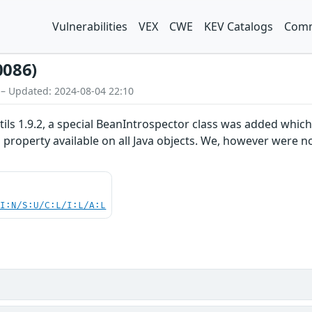
Vulnerabilities
VEX
CWE
KEV Catalogs
Comm
0086)
 – Updated: 2024-08-04 22:10
 1.9.2, a special BeanIntrospector class was added which a
s property available on all Java objects. We, however were no
UI:N/S:U/C:L/I:L/A:L