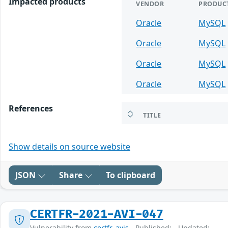
Impacted products
VENDOR
PRODUC
Oracle
MySQL
Oracle
MySQL
Oracle
MySQL
Oracle
MySQL
References
TITLE
Show details on source website
JSON
Share
To clipboard
CERTFR-2021-AVI-047
Vulnerability from
certfr_avis
- Published: - Updated: