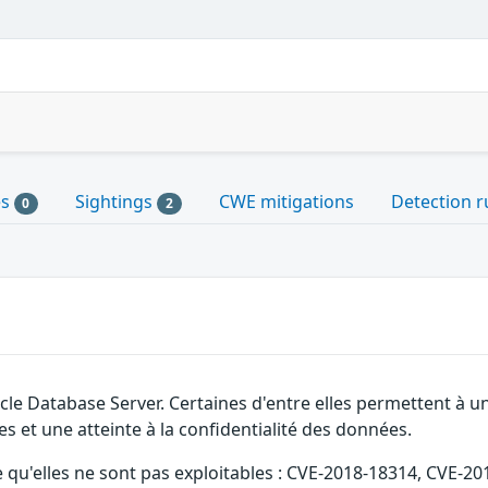
es
Sightings
CWE mitigations
Detection r
0
2
acle Database Server. Certaines d'entre elles permettent à
es et une atteinte à la confidentialité des données.
e qu'elles ne sont pas exploitables : CVE-2018-18314, CVE-