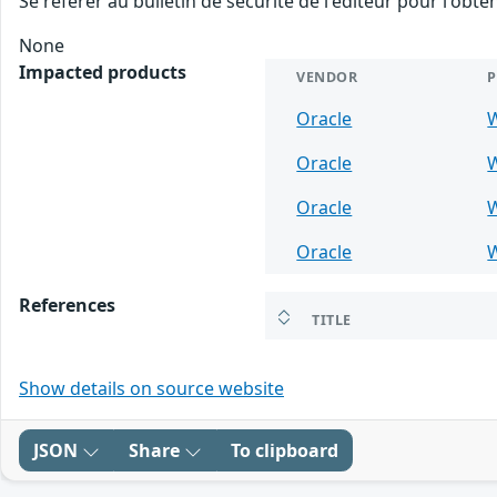
Se référer au bulletin de sécurité de l'éditeur pour l'obt
None
Impacted products
VENDOR
Oracle
Oracle
Oracle
Oracle
References
TITLE
Show details on source website
JSON
Share
To clipboard