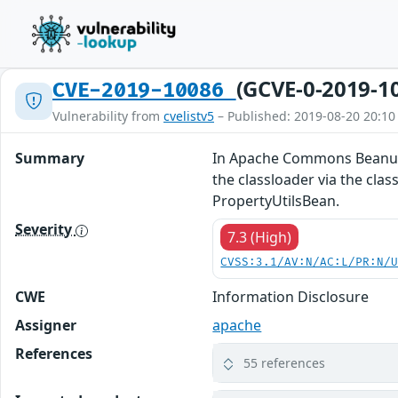
(GCVE-0-2019-1
CVE-2019-10086
Vulnerability from
cvelistv5
– Published: 2019-08-20 20:10
Summary
In Apache Commons Beanutils
the classloader via the clas
PropertyUtilsBean.
Severity
7.3 (High)
CVSS:3.1/AV:N/AC:L/PR:N/
CWE
Information Disclosure
Assigner
apache
References
55 references