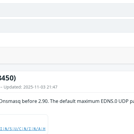
8450)
 – Updated: 2025-11-03 21:47
 Dnsmasq before 2.90. The default maximum EDNS.0 UDP pac
UI:N/S:U/C:N/I:N/A:H