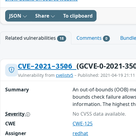
JSON
Share
To clipboard
Related vulnerabilities
Comments
Bundl
18
0
(GCVE-0-2021-35
CVE-2021-3506
Vulnerability from
cvelistv5
– Published: 2021-04-19 21:11
Summary
An out-of-bounds (OOB) memo
bounds check failure allows
information. The highest thre
Severity
No CVSS data available.
CWE
CWE-125
Assigner
redhat