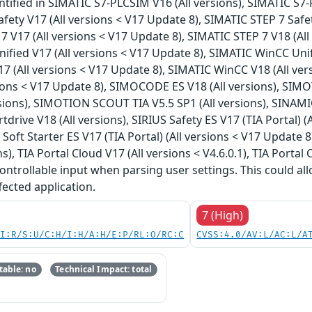
ntified in SIMATIC S7-PLCSIM V16 (All versions), SIMATIC S7-
afety V17 (All versions < V17 Update 8), SIMATIC STEP 7 Safe
 7 V17 (All versions < V17 Update 8), SIMATIC STEP 7 V18 (Al
ified V17 (All versions < V17 Update 8), SIMATIC WinCC Unif
7 (All versions < V17 Update 8), SIMATIC WinCC V18 (All ver
ons < V17 Update 8), SIMOCODE ES V18 (All versions), SIM
sions), SIMOTION SCOUT TIA V5.5 SP1 (All versions), SINAMIC
rtdrive V18 (All versions), SIRIUS Safety ES V17 (TIA Portal) 
S Soft Starter ES V17 (TIA Portal) (All versions < V17 Update 8)
s), TIA Portal Cloud V17 (All versions < V4.6.0.1), TIA Portal
controllable input when parsing user settings. This could a
fected application.
7 (High)
UI:R/S:U/C:H/I:H/A:H/E:P/RL:O/RC:C
CVSS:4.0/AV:L/AC:L/A
able: no
Technical Impact: total