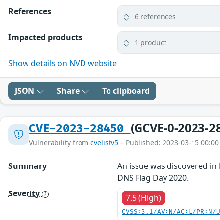
References
6 references
Impacted products
1 product
Show details on NVD website
JSON
Share
To clipboard
(GCVE-0-2023-2
CVE-2023-28450
Vulnerability from
cvelistv5
– Published: 2023-03-15 00:00
Summary
An issue was discovered in
DNS Flag Day 2020.
Severity
7.5 (High)
CVSS:3.1/AV:N/AC:L/PR:N/