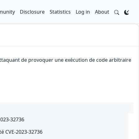
unity
Disclosure
Statistics
Log in
About
 attaquant de provoquer une exécution de code arbitraire
-2023-32736
ité CVE-2023-32736