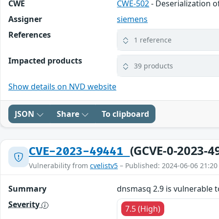
CWE
CWE-502
- Deserialization 
Assigner
siemens
References
1 reference
Impacted products
39 products
Show details on NVD website
JSON
Share
To clipboard
(GCVE-0-2023-4
CVE-2023-49441
Vulnerability from
cvelistv5
– Published: 2024-06-06 21:20
Summary
dnsmasq 2.9 is vulnerable 
Severity
7.5 (High)