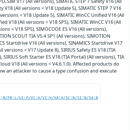
PLCSIM V17 (All versions), SIMATIC STEP 7 Safety V16 (All
ty V18 (All versions < V18 Update 5), SIMATIC STEP 7 V16
l versions < V18 Update 5), SIMATIC WinCC Unified V16 (All
ied V18 (All versions < V18 SP5), SIMATIC WinCC V16 (All
sions < V18 SP5), SIMOCODE ES V16 (All versions),
OTION SCOUT TIA V5.4 SP1 (All versions), SIMOTION
S Startdrive V16 (All versions), SINAMICS Startdrive V17
(All versions < V17 Update 8), SIRIUS Safety ES V18 (TIA
, SIRIUS Soft Starter ES V18 (TIA Portal) (All versions), TIA
 Cloud V18 (All versions < V4.6.1.0). Affected products do
llow an attacker to cause a type confusion and execute
T:N/PR:L/UI:P/VC:H/VI:H/VA:H/SC:N/SI:N/SA:N