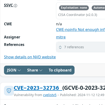
SSVC
Exploitation: none
Automat
CISA Coordinator (v2.0.3)
CWE
n/a
CWE-noinfo Not enough in
Assigner
mitre
References
7 references
Show details on NVD website
JSON
Share
To clipboard
(GCVE-0-2023-3
CVE-2023-32736
Vulnerability from
cvelistv5
– Published: 2024-11-12 12:49