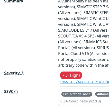
Summary
A vulnerability has been ide
versions), SIMATIC STEP 7 S
(All versions), SIMATIC STEP
versions), SIMATIC WinCC Un
versions), SIMATIC WinCC V1
SIMOCODE ES V17 (All versi
SCOUT TIA V5.4 SP3 (All ver
(All versions), SINAMICS Sta
Portal) (All versions), SIRIU
Portal Cloud V16 (All version
not properly sanitize user-
arbitrary code within the af
Severity
7.3 (High)
CVSS:3.1/AV:L/AC:L/PR:L/
SSVC
Exploitation: none
Automat
CISA Coordinator (v2.0.3)