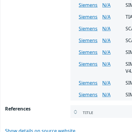
Siemens
N/A
SI
Siemens
N/A
TI
Siemens
N/A
SC
Siemens
N/A
SC
Siemens
N/A
SI
Siemens
N/A
SI
V4
Siemens
N/A
SI
Siemens
N/A
SI
References
TITLE
Show details on source website