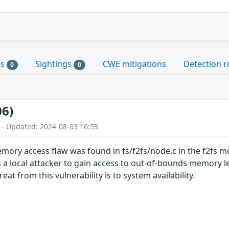
es
Sightings
CWE mitigations
Detection r
0
0
06)
 – Updated: 2024-08-03 16:53
ry access flaw was found in fs/f2fs/node.c in the f2fs modu
 a local attacker to gain access to out-of-bounds memory le
at from this vulnerability is to system availability.