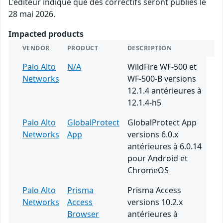
L'éditeur indique que des correctifs seront publiés le
28 mai 2026.
Impacted products
VENDOR
PRODUCT
DESCRIPTION
Palo Alto
N/A
WildFire WF-500 et
Networks
WF-500-B versions
12.1.4 antérieures à
12.1.4-h5
Palo Alto
GlobalProtect
GlobalProtect App
Networks
App
versions 6.0.x
antérieures à 6.0.14
pour Android et
ChromeOS
Palo Alto
Prisma
Prisma Access
Networks
Access
versions 10.2.x
Browser
antérieures à