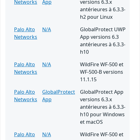
Networks
App
versions 6.3.x
antérieures à 6.3.3-
h2 pour Linux
Palo Alto
N/A
GlobalProtect UWP
Networks
App versions 6.3
antérieures à 6.3.3-
h10
Palo Alto
N/A
WildFire WF-500 et
Networks
WF-500-B versions
11.1.15
Palo Alto
GlobalProtect
GlobalProtect App
Networks
App
versions 6.3.x
antérieures à 6.3.3-
h10 pour Windows
et macOS
Palo Alto
N/A
WildFire WF-500 et