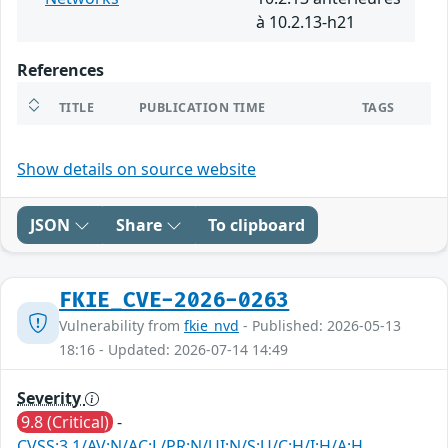
à 10.2.13-h21
References
TITLE
PUBLICATION TIME
TAGS
Show details on source website
JSON
Share
To clipboard
FKIE_CVE-2026-0263
Vulnerability from
fkie_nvd
- Published: 2026-05-13
18:16 - Updated: 2026-07-14 14:49
Severity
9.8 (Critical)
-
CVSS:3.1/AV:N/AC:L/PR:N/UI:N/S:U/C:H/I:H/A:H