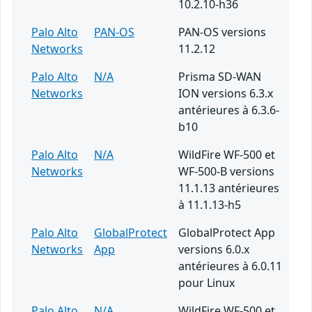
10.2.10-h36
Palo Alto
PAN-OS
PAN-OS versions
Networks
11.2.12
Palo Alto
N/A
Prisma SD-WAN
Networks
ION versions 6.3.x
antérieures à 6.3.6-
b10
Palo Alto
N/A
WildFire WF-500 et
Networks
WF-500-B versions
11.1.13 antérieures
à 11.1.13-h5
Palo Alto
GlobalProtect
GlobalProtect App
Networks
App
versions 6.0.x
antérieures à 6.0.11
pour Linux
Palo Alto
N/A
WildFire WF-500 et