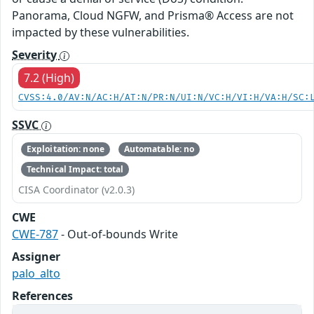
Panorama, Cloud NGFW, and Prisma® Access are not
impacted by these vulnerabilities.
Severity
7.2 (High)
CVSS:4.0/AV:N/AC:H/AT:N/PR:N/UI:N/VC:H/VI:H/VA:H/SC:
SSVC
Exploitation: none
Automatable: no
Technical Impact: total
CISA Coordinator (v2.0.3)
CWE
CWE-787
- Out-of-bounds Write
Assigner
palo_alto
References