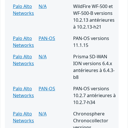
Palo Alto
N/A
WildFire WF-500 et
Networks
WF-500-B versions
10.2.13 antérieures
à 10.2.13-h21
Palo Alto
PAN-OS
PAN-OS versions
Networks
11.1.15
Palo Alto
N/A
Prisma SD-WAN
Networks
ION versions 6.4.x
antérieures à 6.4.3-
b8
Palo Alto
PAN-OS
PAN-OS versions
Networks
10.2.7 antérieures à
10.2.7-h34
Palo Alto
N/A
Chronosphere
Networks
Chronocollector
versions