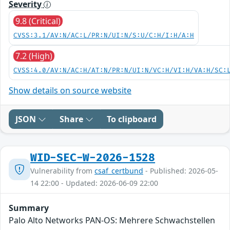
Severity
9.8 (Critical)
CVSS:3.1/AV:N/AC:L/PR:N/UI:N/S:U/C:H/I:H/A:H
7.2 (High)
CVSS:4.0/AV:N/AC:H/AT:N/PR:N/UI:N/VC:H/VI:H/VA:H/SC:
Show details on source website
JSON
Share
To clipboard
WID-SEC-W-2026-1528
Vulnerability from
csaf_certbund
- Published: 2026-05-
14 22:00 - Updated: 2026-06-09 22:00
Summary
Palo Alto Networks PAN-OS: Mehrere Schwachstellen