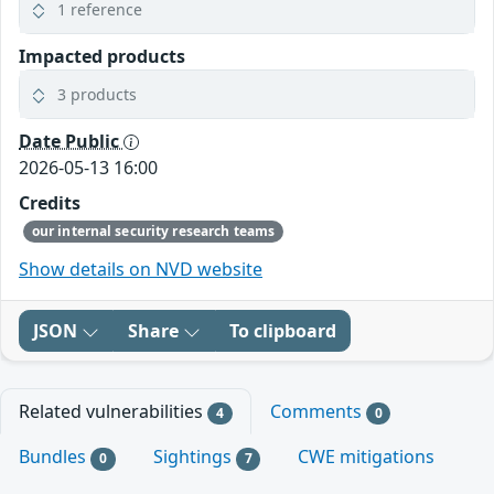
1 reference
Impacted products
3 products
Date Public
2026-05-13 16:00
Credits
our internal security research teams
Show details on NVD website
JSON
Share
To clipboard
Related vulnerabilities
Comments
4
0
Bundles
Sightings
CWE mitigations
0
7