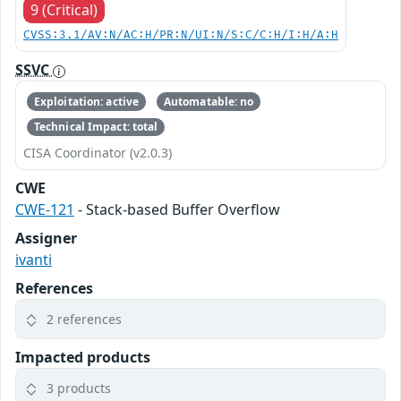
9 (Critical)
CVSS:3.1/AV:N/AC:H/PR:N/UI:N/S:C/C:H/I:H/A:H
SSVC
Exploitation: active
Automatable: no
Technical Impact: total
CISA Coordinator (v2.0.3)
CWE
CWE-121
- Stack-based Buffer Overflow
Assigner
ivanti
References
2 references
Impacted products
3 products