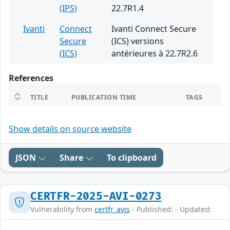
(IPS)
22.7R1.4
Ivanti
Connect
Ivanti Connect Secure
Secure
(ICS) versions
(ICS)
antérieures à 22.7R2.6
References
TITLE
PUBLICATION TIME
TAGS
Show details on source website
JSON
Share
To clipboard
CERTFR-2025-AVI-0273
Vulnerability from
certfr_avis
- Published: - Updated: