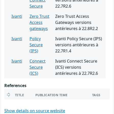
Connect
versions antérieures à
Secure
22.7R2.6
Ivanti
Zero Trust
Zero Trust Access
Access
Gateways versions
gateways
antérieures à 22.8R2.2
Ivanti
Policy
Ivanti Policy Secure (IPS)
Secure
versions antérieures à
(IPS)
22.7R1.4
Ivanti
Connect
Ivanti Connect Secure
Secure
(ICS) versions
(ICS)
antérieures à 22.7R2.6
References
TITLE
PUBLICATION TIME
TAGS
Show details on source website