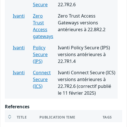
Secure
22.7R2.6
Ivanti
Zero
Zero Trust Access
Trust
Gateways versions
Access
antérieures à 22.8R2.2
gateways
Ivanti
Policy
Ivanti Policy Secure (IPS)
Secure
versions antérieures à
(IPS)
22.7R1.4
Ivanti
Connect
Ivanti Connect Secure (ICS)
Secure
versions antérieures à
(ICS)
22.7R2.6 (correctif publié
le 11 février 2025)
References
TITLE
PUBLICATION TIME
TAGS