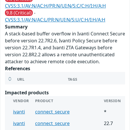
CVSS:3.1/AV:N/AC:H/PR:N/UI:N/S:C/C:H/I:H/A:H
9.8 (Critical)
-
CVSS:3.1/AV:N/AC:L/PR:N/UI:N/S:U/C:H/I:H/A:H
Summary
A stack-based buffer overflow in Ivanti Connect Secure
before version 22.7R2.6, Ivanti Policy Secure before
version 22.7R1.4, and Ivanti ZTA Gateways before
version 22.8R2.2 allows a remote unauthenticated
attacker to achieve remote code execution.
References
URL
TAGS
Impacted products
VENDOR
PRODUCT
VERSION
ivanti
connect_secure
*
ivanti
connect_secure
22.7