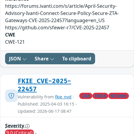
https://forums.ivanti.com/s/article/April-Security-
Advisory-Ivanti-Connect-Secure-Policy-Secure-ZTA-
Gateways-CVE-2025-22457?language=en_US
https://github.com/sfewer-r7/CVE-2025-22457
CWE
CWE-121
JSON
Share
To clipboard
FKIE_CVE-2025-
22457
CISA
ENISA
KEVIntel
Vulnerability from
fkie_nvd
-
Published: 2025-04-03 16:15 -
Updated: 2026-06-17 08:47
Severity
9.0 (Critical)
-