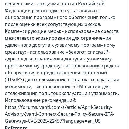
введенными санкциями против Российской
Федерации рекомендуется устанавливать
обновления программного обеспечения только
после оценки всех сопутствующих рисков.
Компенсирующие меры: - использование средств
межсетевого экранирования для ограничения
удаленного доступа к уязвимому программному
средству; - использование «белого» списка IP-
адресов для ограничения доступа к уязвимому
программному средству; - использование средств
обнаружения и предотвращения вторжений
(IDS/IPS) для отслеживания попыток эксплуатации
уязвимости; - использование SIEM-систем для
отслеживания попыток эксплуатации уязвимости.
Использование рекомендаций:
https://forums.ivanti.com/s/article/April-Security-
Advisory-Ivanti-Connect-Secure-Policy-Secure-ZTA-
Gateways-CVE-2025-22457?language=en_US
Reference