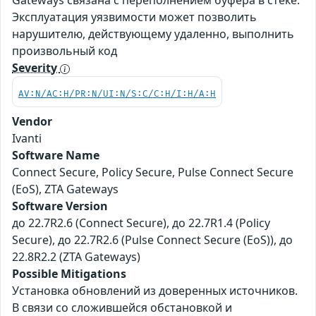
Gateways связана с переполнением буфера в стеке.
Эксплуатация уязвимости может позволить
нарушителю, действующему удаленно, выполнить
произвольный код
Severity
AV:N/AC:H/PR:N/UI:N/S:C/C:H/I:H/A:H
Vendor
Ivanti
Software Name
Connect Secure, Policy Secure, Pulse Connect Secure
(EoS), ZTA Gateways
Software Version
до 22.7R2.6 (Connect Secure), до 22.7R1.4 (Policy
Secure), до 22.7R2.6 (Pulse Connect Secure (EoS)), до
22.8R2.2 (ZTA Gateways)
Possible Mitigations
Установка обновлений из доверенных источников.
В связи со сложившейся обстановкой и