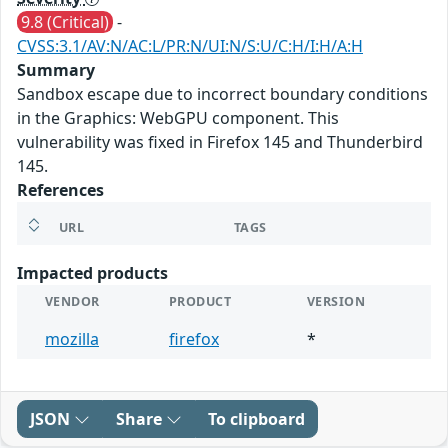
9.8 (Critical)
-
CVSS:3.1/AV:N/AC:L/PR:N/UI:N/S:U/C:H/I:H/A:H
Summary
Sandbox escape due to incorrect boundary conditions
in the Graphics: WebGPU component. This
vulnerability was fixed in Firefox 145 and Thunderbird
145.
References
URL
TAGS
Impacted products
VENDOR
PRODUCT
VERSION
mozilla
firefox
*
JSON
Share
To clipboard