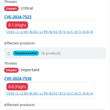
Threats
critical
Impact
CVE-2024-7523
8.1 (High)
CVSS:3.1/AV:N/AC:L/PR:N/UI:R/S:U/C:H/I:H/A:N
Affected products
16 products
Recommended
Threats
important
Impact
CVE-2024-7530
8.8 (High)
CVSS:3.1/AV:N/AC:L/PR:N/UI:R/S:U/C:H/I:H/A:H
Affected products