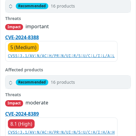
16 products
Recommended
Threats
important
Impact
CVE-2024-8388
5 (Medium)
CVSS:3.1/AV:N/AC:H/PR:N/UI:R/S:U/C:L/I:L/A:L
Affected products
16 products
Recommended
Threats
moderate
Impact
CVE-2024-8389
8.1 (High)
CVSS:3.1/AV:N/AC:H/PR:N/UI:N/S:U/C:H/I:H/A:H