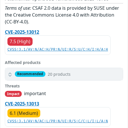
Terms of use:
CSAF 2.0 data is provided by SUSE under
the Creative Commons License 4.0 with Attribution
(CC-BY-4.0).
CVE-2025-13012
7.5 (High)
CVSS:3.1/AV:N/AC:H/PR:N/UI:R/S:U/C:H/I:H/A:H
Affected products
20 products
Recommended
Threats
important
Impact
CVE-2025-13013
6.1 (Medium)
CVSS:3.1/AV:N/AC:L/PR:N/UI:R/S:C/C:L/I:L/A:N