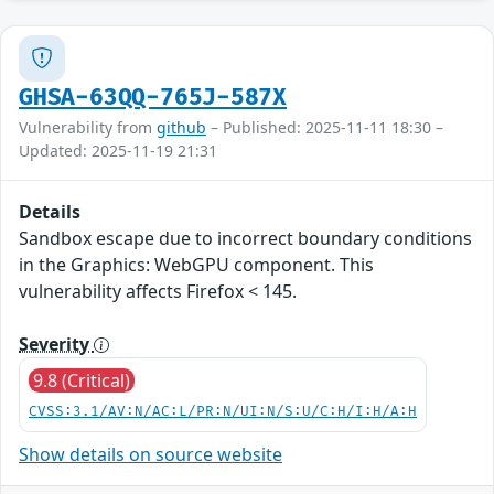
GHSA-63QQ-765J-587X
Vulnerability from
github
– Published: 2025-11-11 18:30 –
Updated: 2025-11-19 21:31
Details
Sandbox escape due to incorrect boundary conditions
in the Graphics: WebGPU component. This
vulnerability affects Firefox < 145.
Severity
9.8 (Critical)
CVSS:3.1/AV:N/AC:L/PR:N/UI:N/S:U/C:H/I:H/A:H
Show details on source website