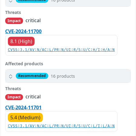
Threats
critical
Impact
CVE-2024-11700
8.1 (High)
CVSS:3.1/AV:N/AC:L/PR:N/UI:R/S:U/C:H/I:H/A:N
Affected products
16 products
Recommended
Threats
critical
Impact
CVE-2024-11701
5.4 (Medium)
CVSS:3.1/AV:N/AC:L/PR:N/UI:R/S:U/C:L/I:L/A:N