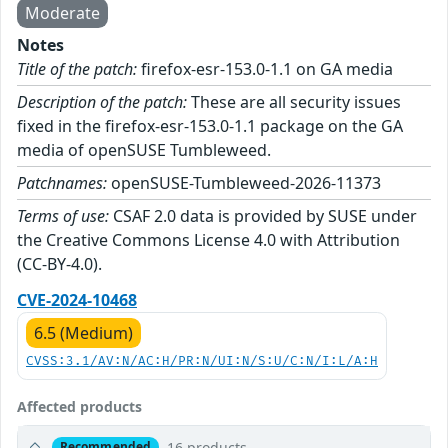
Moderate
Notes
Title of the patch:
firefox-esr-153.0-1.1 on GA media
Description of the patch:
These are all security issues
fixed in the firefox-esr-153.0-1.1 package on the GA
media of openSUSE Tumbleweed.
Patchnames:
openSUSE-Tumbleweed-2026-11373
Terms of use:
CSAF 2.0 data is provided by SUSE under
the Creative Commons License 4.0 with Attribution
(CC-BY-4.0).
CVE-2024-10468
6.5 (Medium)
CVSS:3.1/AV:N/AC:H/PR:N/UI:N/S:U/C:N/I:L/A:H
Affected products
16 products
Recommended