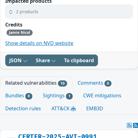
Impacted products
2 products
Credits
Jamie Nicol
Show details on NVD website
JSON
Share
To clipboard
Related vulnerabilities
Comments
10
0
Bundles
Sightings
CWE mitigations
0
1
Detection rules
ATT&CK
EMB3D
CERTFR-2025-AVI-0991