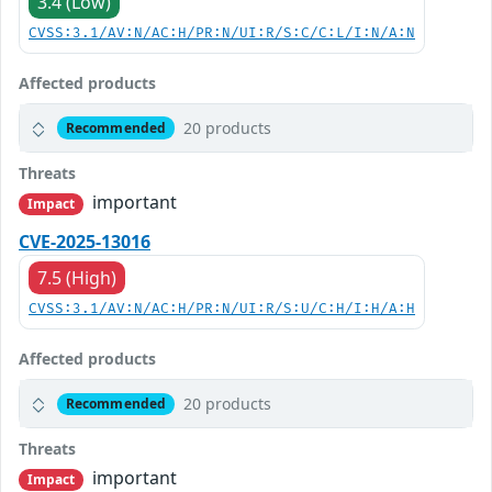
3.4 (Low)
CVSS:3.1/AV:N/AC:H/PR:N/UI:R/S:C/C:L/I:N/A:N
Affected products
20 products
Recommended
Threats
important
Impact
CVE-2025-13016
7.5 (High)
CVSS:3.1/AV:N/AC:H/PR:N/UI:R/S:U/C:H/I:H/A:H
Affected products
20 products
Recommended
Threats
important
Impact