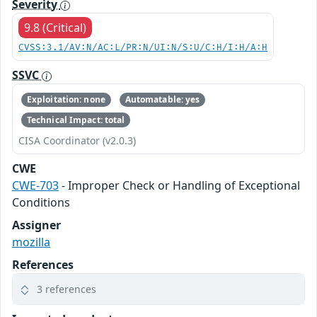
Severity
9.8 (Critical)
CVSS:3.1/AV:N/AC:L/PR:N/UI:N/S:U/C:H/I:H/A:H
SSVC
Exploitation: none
Automatable: yes
Technical Impact: total
CISA Coordinator (v2.0.3)
CWE
CWE-703
- Improper Check or Handling of Exceptional
Conditions
Assigner
mozilla
References
3 references