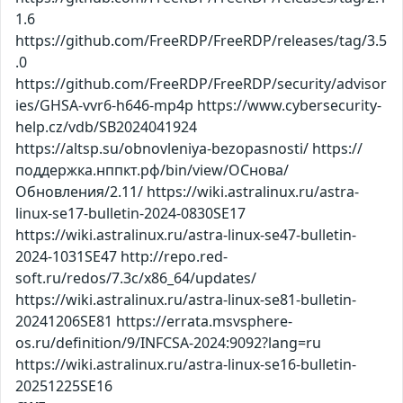
1.6
https://github.com/FreeRDP/FreeRDP/releases/tag/3.5
.0
https://github.com/FreeRDP/FreeRDP/security/advisor
ies/GHSA-vvr6-h646-mp4p https://www.cybersecurity-
help.cz/vdb/SB2024041924
https://altsp.su/obnovleniya-bezopasnosti/ https://
поддержка.нппкт.рф/bin/view/ОСнова/
Обновления/2.11/ https://wiki.astralinux.ru/astra-
linux-se17-bulletin-2024-0830SE17
https://wiki.astralinux.ru/astra-linux-se47-bulletin-
2024-1031SE47 http://repo.red-
soft.ru/redos/7.3c/x86_64/updates/
https://wiki.astralinux.ru/astra-linux-se81-bulletin-
20241206SE81 https://errata.msvsphere-
os.ru/definition/9/INFCSA-2024:9092?lang=ru
https://wiki.astralinux.ru/astra-linux-se16-bulletin-
20251225SE16