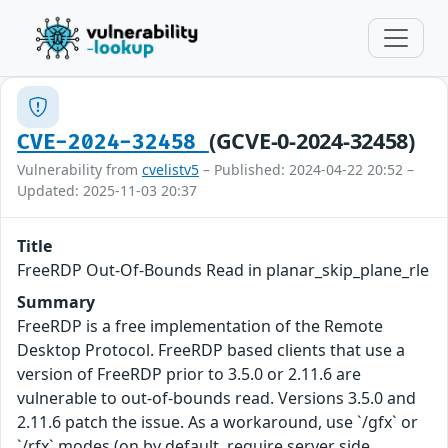
(GCVE-0-2024-32458)
CVE-2024-32458
Vulnerability from
cvelistv5
– Published: 2024-04-22 20:52 –
Updated: 2025-11-03 20:37
Title
FreeRDP Out-Of-Bounds Read in planar_skip_plane_rle
Summary
FreeRDP is a free implementation of the Remote
Desktop Protocol. FreeRDP based clients that use a
version of FreeRDP prior to 3.5.0 or 2.11.6 are
vulnerable to out-of-bounds read. Versions 3.5.0 and
2.11.6 patch the issue. As a workaround, use `/gfx` or
`/rfx` modes (on by default, require server side