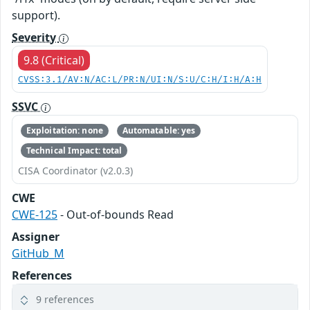
support).
Severity
9.8 (Critical)
CVSS:3.1/AV:N/AC:L/PR:N/UI:N/S:U/C:H/I:H/A:H
SSVC
Exploitation: none
Automatable: yes
Technical Impact: total
CISA Coordinator (v2.0.3)
CWE
CWE-125
- Out-of-bounds Read
Assigner
GitHub_M
References
9 references