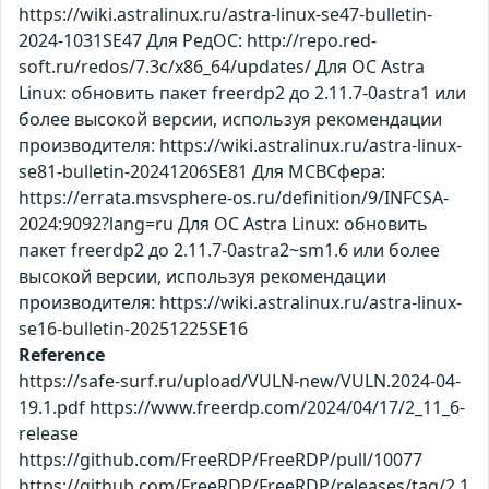
https://wiki.astralinux.ru/astra-linux-se47-bulletin-
2024-1031SE47 Для РедОС: http://repo.red-
soft.ru/redos/7.3c/x86_64/updates/ Для ОС Astra
Linux: обновить пакет freerdp2 до 2.11.7-0astra1 или
более высокой версии, используя рекомендации
производителя: https://wiki.astralinux.ru/astra-linux-
se81-bulletin-20241206SE81 Для МСВСфера:
https://errata.msvsphere-os.ru/definition/9/INFCSA-
2024:9092?lang=ru Для ОС Astra Linux: обновить
пакет freerdp2 до 2.11.7-0astra2~sm1.6 или более
высокой версии, используя рекомендации
производителя: https://wiki.astralinux.ru/astra-linux-
se16-bulletin-20251225SE16
Reference
https://safe-surf.ru/upload/VULN-new/VULN.2024-04-
19.1.pdf https://www.freerdp.com/2024/04/17/2_11_6-
release
https://github.com/FreeRDP/FreeRDP/pull/10077
https://github.com/FreeRDP/FreeRDP/releases/tag/2.1