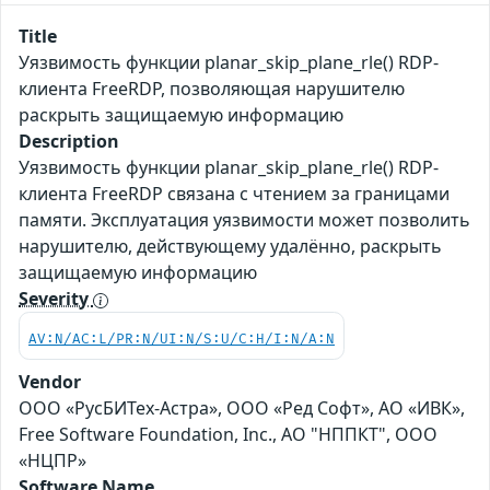
Title
Уязвимость функции planar_skip_plane_rle() RDP-
клиента FreeRDP, позволяющая нарушителю
раскрыть защищаемую информацию
Description
Уязвимость функции planar_skip_plane_rle() RDP-
клиента FreeRDP связана с чтением за границами
памяти. Эксплуатация уязвимости может позволить
нарушителю, действующему удалённо, раскрыть
защищаемую информацию
Severity
AV:N/AC:L/PR:N/UI:N/S:U/C:H/I:N/A:N
Vendor
ООО «РусБИТех-Астра», ООО «Ред Софт», АО «ИВК»,
Free Software Foundation, Inc., АО "НППКТ", ООО
«НЦПР»
Software Name