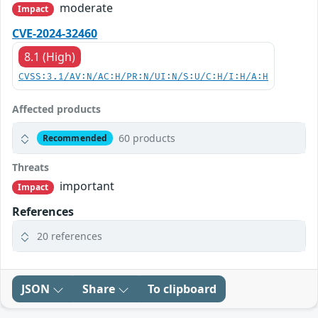
moderate
Impact
CVE-2024-32460
8.1 (High)
CVSS:3.1/AV:N/AC:H/PR:N/UI:N/S:U/C:H/I:H/A:H
Affected products
60 products
Recommended
Threats
important
Impact
References
20 references
JSON
Share
To clipboard