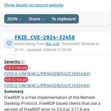
Show details on source website
JSON
Share
To clipboard
FKIE_CVE-2024-32458
Vulnerability from
fkie_nvd
- Published: 2024-04-22
21:15 - Updated: 2026-06-17 07:29
Severity
9.8 (Critical)
-
CVSS:3.1/AV:N/AC:L/PR:N/UI:N/S:U/C:H/I:H/A:H
9.8 (Critical)
-
CVSS:3.1/AV:N/AC:L/PR:N/UI:N/S:U/C:H/I:H/A:H
Summary
FreeRDP is a free implementation of the Remote
Desktop Protocol. FreeRDP based clients that use a
version of FreeRDP prior to 3.5.0 or 2.11.6 are