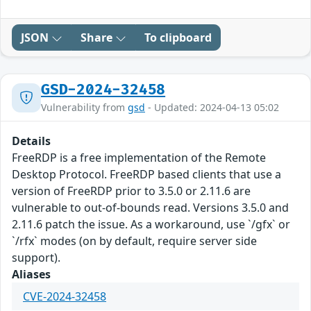
JSON
Share
To clipboard
GSD-2024-32458
Vulnerability from
gsd
- Updated: 2024-04-13 05:02
Details
FreeRDP is a free implementation of the Remote
Desktop Protocol. FreeRDP based clients that use a
version of FreeRDP prior to 3.5.0 or 2.11.6 are
vulnerable to out-of-bounds read. Versions 3.5.0 and
2.11.6 patch the issue. As a workaround, use `/gfx` or
`/rfx` modes (on by default, require server side
support).
Aliases
CVE-2024-32458