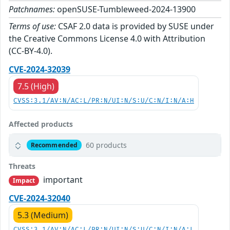
Patchnames:
openSUSE-Tumbleweed-2024-13900
Terms of use:
CSAF 2.0 data is provided by SUSE under
the Creative Commons License 4.0 with Attribution
(CC-BY-4.0).
CVE-2024-32039
7.5 (High)
CVSS:3.1/AV:N/AC:L/PR:N/UI:N/S:U/C:N/I:N/A:H
Affected products
60 products
Recommended
Threats
important
Impact
CVE-2024-32040
5.3 (Medium)
CVSS:3.1/AV:N/AC:L/PR:N/UI:N/S:U/C:N/I:N/A:L