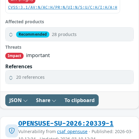
CVSS:3.1/AV:N/AC:H/PR:N/UI:N/S:U/C:H/I:H/A:H
Affected products
28 products
Recommended
Threats
important
Impact
References
20 references
JSON
Share
To clipboard
OPENSUSE-SU-2026:20339-1
Vulnerability from
csaf_opensuse
- Published: 2026-03-
10 12:34 - Updated: 2026-03-10 12:34