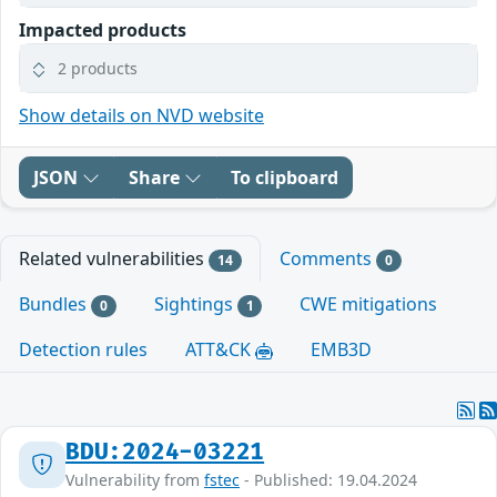
Impacted products
2 products
Show details on NVD website
JSON
Share
To clipboard
Related vulnerabilities
Comments
14
0
Bundles
Sightings
CWE mitigations
0
1
Detection rules
ATT&CK
EMB3D
BDU:2024-03221
Vulnerability from
fstec
- Published: 19.04.2024