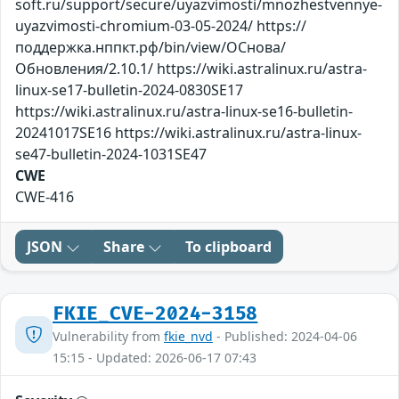
soft.ru/support/secure/uyazvimosti/mnozhestvennye-
uyazvimosti-chromium-03-05-2024/ https://
поддержка.нппкт.рф/bin/view/ОСнова/
Обновления/2.10.1/ https://wiki.astralinux.ru/astra-
linux-se17-bulletin-2024-0830SE17
https://wiki.astralinux.ru/astra-linux-se16-bulletin-
20241017SE16 https://wiki.astralinux.ru/astra-linux-
se47-bulletin-2024-1031SE47
CWE
CWE-416
JSON
Share
To clipboard
FKIE_CVE-2024-3158
Vulnerability from
fkie_nvd
- Published: 2024-04-06
15:15 - Updated: 2026-06-17 07:43