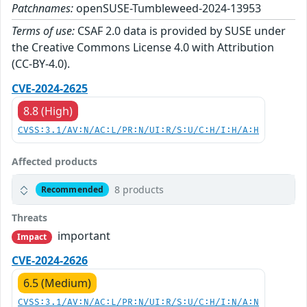
Patchnames:
openSUSE-Tumbleweed-2024-13953
Terms of use:
CSAF 2.0 data is provided by SUSE under
the Creative Commons License 4.0 with Attribution
(CC-BY-4.0).
CVE-2024-2625
8.8 (High)
CVSS:3.1/AV:N/AC:L/PR:N/UI:R/S:U/C:H/I:H/A:H
Affected products
8 products
Recommended
Threats
important
Impact
CVE-2024-2626
6.5 (Medium)
CVSS:3.1/AV:N/AC:L/PR:N/UI:R/S:U/C:H/I:N/A:N