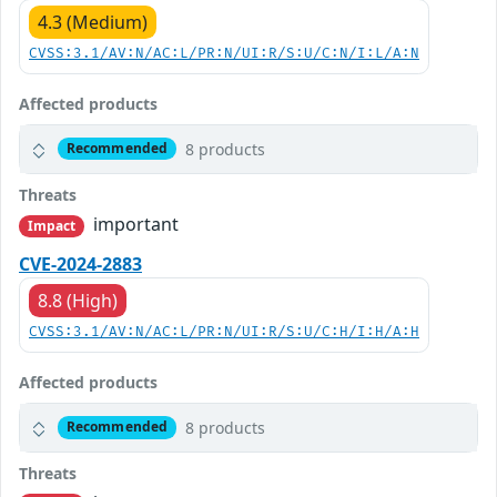
4.3 (Medium)
CVSS:3.1/AV:N/AC:L/PR:N/UI:R/S:U/C:N/I:L/A:N
Affected products
8 products
Recommended
Threats
important
Impact
CVE-2024-2883
8.8 (High)
CVSS:3.1/AV:N/AC:L/PR:N/UI:R/S:U/C:H/I:H/A:H
Affected products
8 products
Recommended
Threats