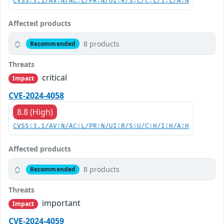
CVSS:3.1/AV:N/AC:L/PR:N/UI:R/S:C/C:L/I:L/A:N
Affected products
8 products
Recommended
Threats
critical
Impact
CVE-2024-4058
8.8 (High)
CVSS:3.1/AV:N/AC:L/PR:N/UI:R/S:U/C:H/I:H/A:H
Affected products
8 products
Recommended
Threats
important
Impact
CVE-2024-4059