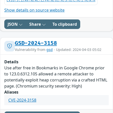
CVSS:3.1/AV:N/AC:L/PR:N/UI:R/S:U/C:H/I:H/A:H
Show details on source website
JSON
Share
To clipboard
GSD-2024-3158
Vulnerability from
gsd
- Updated: 2024-04-03 05:02
Details
Use after free in Bookmarks in Google Chrome prior
to 123.0.6312.105 allowed a remote attacker to
potentially exploit heap corruption via a crafted HTML
page. (Chromium security severity: High)
Aliases
CVE-2024-3158