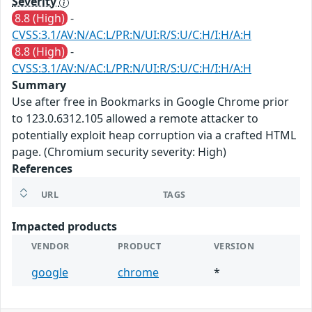
Severity
8.8 (High)
-
CVSS:3.1/AV:N/AC:L/PR:N/UI:R/S:U/C:H/I:H/A:H
8.8 (High)
-
CVSS:3.1/AV:N/AC:L/PR:N/UI:R/S:U/C:H/I:H/A:H
Summary
Use after free in Bookmarks in Google Chrome prior
to 123.0.6312.105 allowed a remote attacker to
potentially exploit heap corruption via a crafted HTML
page. (Chromium security severity: High)
References
URL
TAGS
Impacted products
VENDOR
PRODUCT
VERSION
google
chrome
*