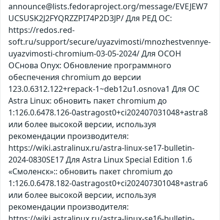
announce@lists.fedoraproject.org/message/EVEJEW7
UCSUSK2J2FYQRZZPI74P2D3JP/ Для РЕД ОС:
https://redos.red-
soft.ru/support/secure/uyazvimosti/mnozhestvennye-
uyazvimosti-chromium-03-05-2024/ Для ОСОН
ОСнова Оnyx: Обновление программного
обеспечения chromium до версии
123.0.6312.122+repack-1~deb12u1.osnova1 Для ОС
Astra Linux: обновить пакет chromium до
1:126.0.6478.126-0astragost0+ci202407031048+astra8
или более высокой версии, используя
рекомендации производителя:
https://wiki.astralinux.ru/astra-linux-se17-bulletin-
2024-0830SE17 Для Astra Linux Special Edition 1.6
«Смоленск»:: обновить пакет chromium до
1:126.0.6478.182-0astragost0+ci202407301048+astra6
или более высокой версии, используя
рекомендации производителя:
https://wiki.astralinux.ru/astra-linux-se16-bulletin-