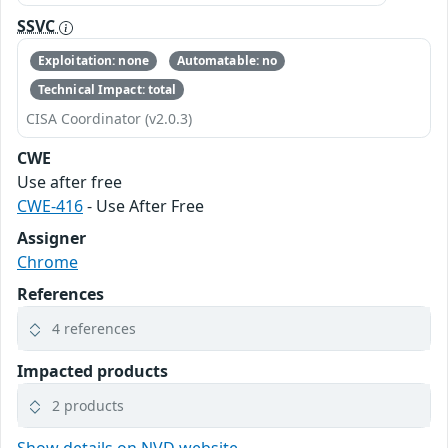
SSVC
Exploitation: none
Automatable: no
Technical Impact: total
CISA Coordinator (v2.0.3)
CWE
Use after free
CWE-416
- Use After Free
Assigner
Chrome
References
4 references
Impacted products
2 products
Show details on NVD website