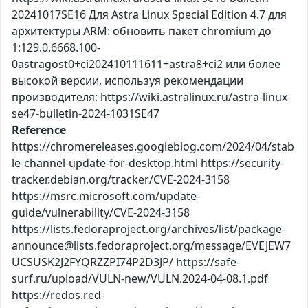
20241017SE16 Для Astra Linux Special Edition 4.7 для
архитектуры ARM: обновить пакет chromium до
1:129.0.6668.100-
0astragost0+ci202410111611+astra8+ci2 или более
высокой версии, используя рекомендации
производителя: https://wiki.astralinux.ru/astra-linux-
se47-bulletin-2024-1031SE47
Reference
https://chromereleases.googleblog.com/2024/04/stab
le-channel-update-for-desktop.html https://security-
tracker.debian.org/tracker/CVE-2024-3158
https://msrc.microsoft.com/update-
guide/vulnerability/CVE-2024-3158
https://lists.fedoraproject.org/archives/list/package-
announce@lists.fedoraproject.org/message/EVEJEW7
UCSUSK2J2FYQRZZPI74P2D3JP/ https://safe-
surf.ru/upload/VULN-new/VULN.2024-04-08.1.pdf
https://redos.red-