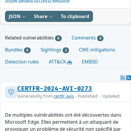
JSON
Share
To clipboard
Related vulnerabilities
Comments
8
0
Bundles
Sightings
CWE mitigations
0
2
Detection rules
ATT&CK
EMB3D
CERTFR-2024-AVI-0273
Vulnerability from
certfr_avis
- Published: - Updated:
De multiples vulnérabilités ont été découvertes dans
Microsoft Edge. Elles permettent à un attaquant de
provoquer un problème de sécurité non spécifié par