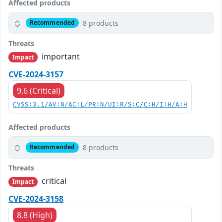
Affected products
8 products
Recommended
Threats
important
Impact
CVE-2024-3157
9.6 (Critical)
CVSS:3.1/AV:N/AC:L/PR:N/UI:R/S:C/C:H/I:H/A:H
Affected products
8 products
Recommended
Threats
critical
Impact
CVE-2024-3158
8.8 (High)