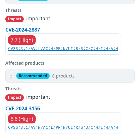
Threats
important
Impact
CVE-2024-2887
7.7 (High)
CVSS:3.1/AV:L/AC:H/PR:N/UI:R/S:C/C:H/I:H/A:H
Affected products
8 products
Recommended
Threats
important
Impact
CVE-2024-3156
8.8 (High)
CVSS:3.1/AV:N/AC:L/PR:N/UI:R/S:U/C:H/I:H/A:H