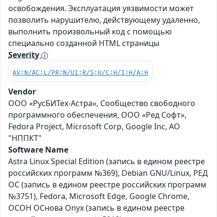
освобождения. Эксплуатация уязвимости может
позволить нарушителю, действующему удаленно,
выполнить произвольный код с помощью
специально созданной HTML страницы
Severity
AV:N/AC:L/PR:N/UI:R/S:U/C:H/I:H/A:H
Vendor
ООО «РусБИТех-Астра», Сообщество свободного
программного обеспечения, ООО «Ред Софт»,
Fedora Project, Microsoft Corp, Google Inc, АО
"НППКТ"
Software Name
Astra Linux Special Edition (запись в едином реестре
российских программ №369), Debian GNU/Linux, РЕД
ОС (запись в едином реестре российских программ
№3751), Fedora, Microsoft Edge, Google Chrome,
ОСОН ОСнова Оnyx (запись в едином реестре