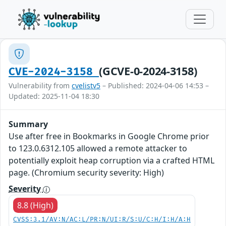
(GCVE-0-2024-3158)
CVE-2024-3158
Vulnerability from
cvelistv5
– Published: 2024-04-06 14:53 –
Updated: 2025-11-04 18:30
Summary
Use after free in Bookmarks in Google Chrome prior
to 123.0.6312.105 allowed a remote attacker to
potentially exploit heap corruption via a crafted HTML
page. (Chromium security severity: High)
Severity
8.8 (High)
CVSS:3.1/AV:N/AC:L/PR:N/UI:R/S:U/C:H/I:H/A:H