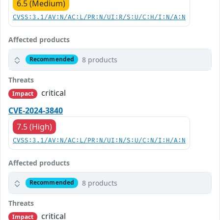
6.5 (Medium)
CVSS:3.1/AV:N/AC:L/PR:N/UI:R/S:U/C:H/I:N/A:N
Affected products
8 products
Recommended
Threats
critical
Impact
CVE-2024-3840
7.5 (High)
CVSS:3.1/AV:N/AC:L/PR:N/UI:N/S:U/C:N/I:H/A:N
Affected products
8 products
Recommended
Threats
critical
Impact