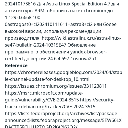
20241017SE16 Для Astra Linux Special Edition 4.7 для
архитектуры ARM: обновить пакет chromium до
1:129.0.6668.100-
0astragost0+ci202410111611+astra8+ci2 или более
высокой версии, используя рекомендации
производителя: https://wiki.astralinux.ru/astra-linux-
se47-bulletin-2024-1031SE47 Обновление
программного обеспечения yandex-browser-
certified до версии 24.6.4.697-1osnova2u1
Reference
https://chromereleases.googleblog.com/2024/04/stab
le-channel-update-for-desktop_10.html
https://issues.chromium.org/issues/331123811
https://msrc.microsoft.com/update-
guide/vulnerability/CVE-2024-3515 https://security-
tracker.debian.org/tracker/CVE-2024-3515
https://lists.fedoraproject.org/archives/list/package-
announce@lists.fedoraproject.org/message/5EW66LX
DACTB5FCHLUPZOGD2KA2J62Q2/