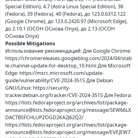
Special Edition), 4.7 (Astra Linux Special Edition), 38
(Fedora), 39 (Fedora), 40 (Fedora), до 123.0.6312.122
(Google Chrome), до 123.0.2420.97 (Microsoft Edge),
до 2.10.1 (ОСОН ОСнова Оnyx), до 2.13 (ОСОН
ОСнова Оnyx)
Possible Mitigations
Использование рекомендаций: Для Google Chrome:
https://chromereleases.googleblog.com/2024/04/stab
le-channel-update-for-desktop_10.html Для Microsoft
Edge: https://msrc.microsoft.com/update-
guide/vulnerability/CVE-2024-3515 Для Debian
GNU/Linux: https://security-
tracker.debian.org/tracker/CVE-2024-3515 Для Fedora:
https://lists.fedoraproject.org/archives/list/package-
announce@lists.fedoraproject.org/message/5EW66LX
DACTB5FCHLUPZOGD2KA2J62Q2/
https://lists.fedoraproject.org/archives/list/package-
announce@lists.fedoraproject.org/message/EVEJEW7