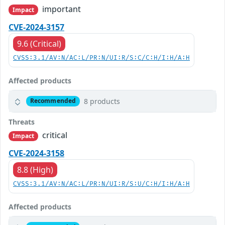
important
Impact
CVE-2024-3157
9.6 (Critical)
CVSS:3.1/AV:N/AC:L/PR:N/UI:R/S:C/C:H/I:H/A:H
Affected products
8 products
Recommended
Threats
critical
Impact
CVE-2024-3158
8.8 (High)
CVSS:3.1/AV:N/AC:L/PR:N/UI:R/S:U/C:H/I:H/A:H
Affected products