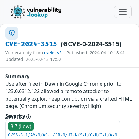
(GCVE-0-2024-3515)
CVE-2024-3515
Vulnerability from
cvelistv5
– Published: 2024-04-10 18:41 –
Updated: 2025-02-13 17:52
Summary
Use after free in Dawn in Google Chrome prior to
123.0.6312.122 allowed a remote attacker to
potentially exploit heap corruption via a crafted HTML
page. (Chromium security severity: High)
Severity
3.7 (Low)
CVSS:3.1/AV:N/AC:H/PR:N/UI:N/S:U/C:N/I:L/A:N