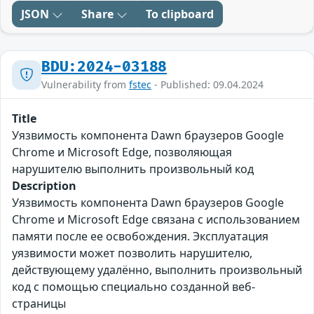
JSON
Share
To clipboard
BDU:2024-03188
Vulnerability from
fstec
- Published: 09.04.2024
Title
Уязвимость компонента Dawn браузеров Google
Chrome и Microsoft Edge, позволяющая
нарушителю выполнить произвольный код
Description
Уязвимость компонента Dawn браузеров Google
Chrome и Microsoft Edge связана с использованием
памяти после ее освобождения. Эксплуатация
уязвимости может позволить нарушителю,
действующему удалённо, выполнить произвольный
код с помощью специально созданной веб-
страницы