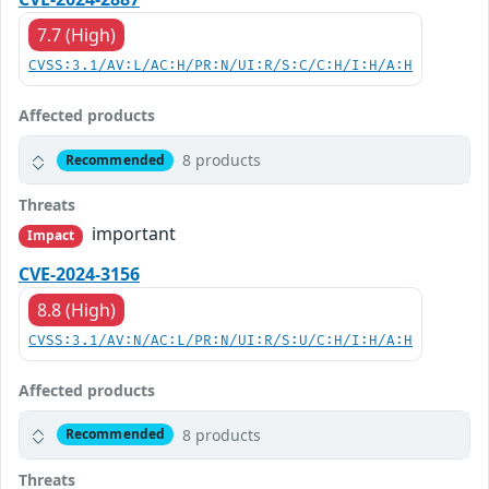
7.7 (High)
CVSS:3.1/AV:L/AC:H/PR:N/UI:R/S:C/C:H/I:H/A:H
Affected products
8 products
Recommended
Threats
important
Impact
CVE-2024-3156
8.8 (High)
CVSS:3.1/AV:N/AC:L/PR:N/UI:R/S:U/C:H/I:H/A:H
Affected products
8 products
Recommended
Threats