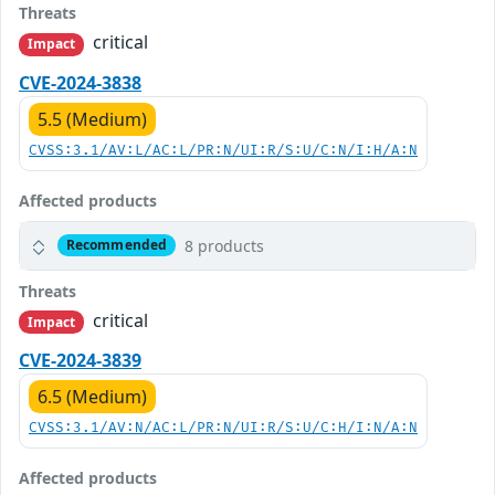
Threats
critical
Impact
CVE-2024-3838
5.5 (Medium)
CVSS:3.1/AV:L/AC:L/PR:N/UI:R/S:U/C:N/I:H/A:N
Affected products
8 products
Recommended
Threats
critical
Impact
CVE-2024-3839
6.5 (Medium)
CVSS:3.1/AV:N/AC:L/PR:N/UI:R/S:U/C:H/I:N/A:N
Affected products