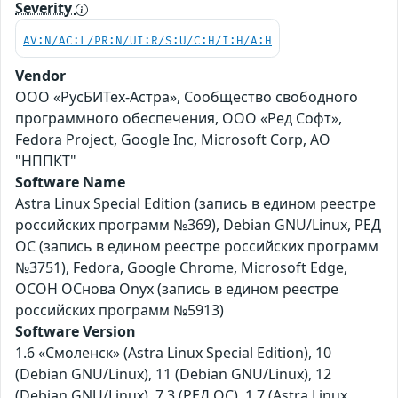
Severity
AV:N/AC:L/PR:N/UI:R/S:U/C:H/I:H/A:H
Vendor
ООО «РусБИТех-Астра», Сообщество свободного
программного обеспечения, ООО «Ред Софт»,
Fedora Project, Google Inc, Microsoft Corp, АО
"НППКТ"
Software Name
Astra Linux Special Edition (запись в едином реестре
российских программ №369), Debian GNU/Linux, РЕД
ОС (запись в едином реестре российских программ
№3751), Fedora, Google Chrome, Microsoft Edge,
ОСОН ОСнова Оnyx (запись в едином реестре
российских программ №5913)
Software Version
1.6 «Смоленск» (Astra Linux Special Edition), 10
(Debian GNU/Linux), 11 (Debian GNU/Linux), 12
(Debian GNU/Linux), 7.3 (РЕД ОС), 1.7 (Astra Linux