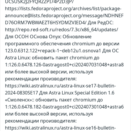
UCSUSK2J2FYQRZZPI74P2D3JP/
https://lists.fedoraproject.org/archives/list/package-
announce@lists.fedoraproject.org/message/NDHNEF
D76ORM7WBWAEZT6HSYDMZVIED4/ Для РедОС:
http://repo.red-soft.ru/redos/7.3c/x86_64/updates/
Для ОСОН ОСнова Оnyx: Обновление
программного обеспечения chromium до версии
123.0.6312.122+repack-1~deb12u1.osnova1 Для ОС
Astra Linux: обновить пакет chromium до
1:126.0.6478.126-0astragost0+ci202407031048+astra8
или более высокой версии, используя
рекомендации производителя:
https://wiki.astralinux.ru/astra-linux-se17-bulletin-
2024-0830SE17 Для Astra Linux Special Edition 1.6
«Смоленск»:: обновить пакет chromium до
1:126.0.6478.182-0astragost0+ci202407301048+astra6
или более высокой версии, используя
рекомендации производителя:
https://wiki.astralinux.ru/astra-linux-se16-bulletin-