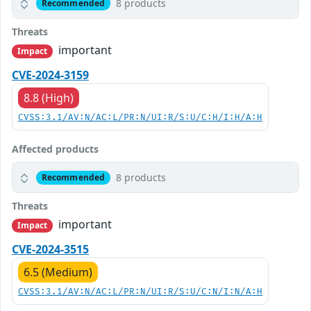
8 products
Recommended
Threats
important
Impact
CVE-2024-3159
8.8 (High)
CVSS:3.1/AV:N/AC:L/PR:N/UI:R/S:U/C:H/I:H/A:H
Affected products
8 products
Recommended
Threats
important
Impact
CVE-2024-3515
6.5 (Medium)
CVSS:3.1/AV:N/AC:L/PR:N/UI:R/S:U/C:N/I:N/A:H