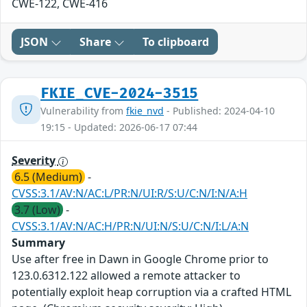
CWE-122, CWE-416
JSON
Share
To clipboard
FKIE_CVE-2024-3515
Vulnerability from
fkie_nvd
- Published: 2024-04-10
19:15 - Updated: 2026-06-17 07:44
Severity
6.5 (Medium)
-
CVSS:3.1/AV:N/AC:L/PR:N/UI:R/S:U/C:N/I:N/A:H
3.7 (Low)
-
CVSS:3.1/AV:N/AC:H/PR:N/UI:N/S:U/C:N/I:L/A:N
Summary
Use after free in Dawn in Google Chrome prior to
123.0.6312.122 allowed a remote attacker to
potentially exploit heap corruption via a crafted HTML