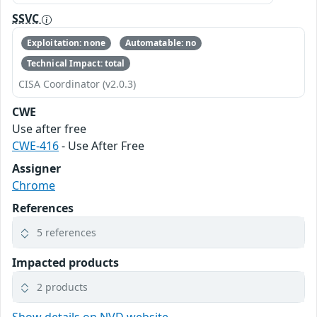
SSVC
Exploitation: none
Automatable: no
Technical Impact: total
CISA Coordinator (v2.0.3)
CWE
Use after free
CWE-416
- Use After Free
Assigner
Chrome
References
5 references
Impacted products
2 products
Show details on NVD website