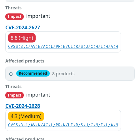
Threats
important
Impact
CVE-2024-2627
8.8 (High)
CVSS:3.1/AV:N/AC:L/PR:N/UI:R/S:U/C:H/I:H/A:H
Affected products
8 products
Recommended
Threats
important
Impact
CVE-2024-2628
4.3 (Medium)
CVSS:3.1/AV:N/AC:L/PR:N/UI:R/S:U/C:N/I:L/A:N
Affected products