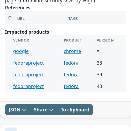
page. (Chromium security severity: High)
References
URL
TAGS
Impacted products
VENDOR
PRODUCT
VERSION
google
chrome
*
fedoraproject
fedora
38
fedoraproject
fedora
39
fedoraproject
fedora
40
JSON
Share
To clipboard