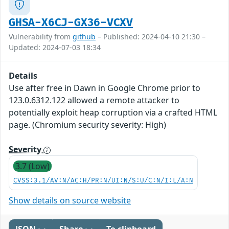
GHSA-X6CJ-GX36-VCXV
Vulnerability from
github
– Published: 2024-04-10 21:30 –
Updated: 2024-07-03 18:34
Details
Use after free in Dawn in Google Chrome prior to
123.0.6312.122 allowed a remote attacker to
potentially exploit heap corruption via a crafted HTML
page. (Chromium security severity: High)
Severity
3.7 (Low)
CVSS:3.1/AV:N/AC:H/PR:N/UI:N/S:U/C:N/I:L/A:N
Show details on source website