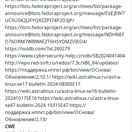
https://lists.fedoraproject.org/archives/list/package-
announce@lists.fedoraproject.org/message/EVEJEW7
UCSUSK2J2FYQRZZPI74P2D3JP/
https://lists.fedoraproject.org/archives/list/package-
announce@lists.fedoraproject.org/message/NDHNEF
D76ORM7WBWAEZT6HSYDMZVIED4/
https://vuldb.com/?id.260279
https://www.cybersecurity-help.cz/vdb/SB2024041404
http://repo.red-soft.ru/redos/7.3c/x86_64/updates/
https://поддержка.нппкт.рф/bin/view/ОСнова/
Обновления/2.10.1/ https://wiki.astralinux.ru/astra-
linux-se17-bulletin-2024-0830SE17
https://wiki.astralinux.ru/astra-linux-se16-bulletin-
20241017SE16 https://wiki.astralinux.ru/astra-linux-
se47-bulletin-2024-1031SE47 https://
поддержка.нппкт.рф/bin/view/ОСнова/
Обновления/2.13/
CWE