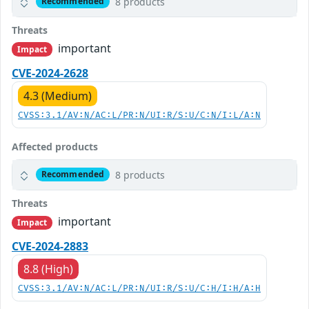
8 products
Recommended
Threats
important
Impact
CVE-2024-2628
4.3 (Medium)
CVSS:3.1/AV:N/AC:L/PR:N/UI:R/S:U/C:N/I:L/A:N
Affected products
8 products
Recommended
Threats
important
Impact
CVE-2024-2883
8.8 (High)
CVSS:3.1/AV:N/AC:L/PR:N/UI:R/S:U/C:H/I:H/A:H