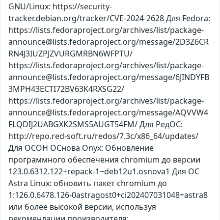
GNU/Linux: https://security-
tracker.debian.org/tracker/CVE-2024-2628 Для Fedora:
https://lists.fedoraproject.org/archives/list/package-
announce@lists.fedoraproject.org/message/2D3Z6CR
RN4J3IUZPJZVURGMRBN6WFPTU/
https://lists.fedoraproject.org/archives/list/package-
announce@lists.fedoraproject.org/message/6JINDYFB
3MPH43ECTI72BV63K4RXSG22/
https://lists.fedoraproject.org/archives/list/package-
announce@lists.fedoraproject.org/message/AQVVW4
FLQDIJ2UABGXK2SMS5AUGT54FM/ Для РедОС:
http://repo.red-soft.ru/redos/7.3c/x86_64/updates/
Для ОСОН ОСнова Оnyx: Обновление
программного обеспечения chromium до версии
123.0.6312.122+repack-1~deb12u1.osnova1 Для ОС
Astra Linux: обновить пакет chromium до
1:126.0.6478.126-0astragost0+ci202407031048+astra8
или более высокой версии, используя
рекомендации производителя: