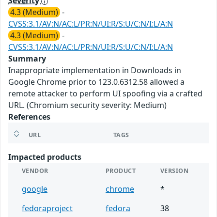
Severity
4.3 (Medium)
-
CVSS:3.1/AV:N/AC:L/PR:N/UI:R/S:U/C:N/I:L/A:N
4.3 (Medium)
-
CVSS:3.1/AV:N/AC:L/PR:N/UI:R/S:U/C:N/I:L/A:N
Summary
Inappropriate implementation in Downloads in
Google Chrome prior to 123.0.6312.58 allowed a
remote attacker to perform UI spoofing via a crafted
URL. (Chromium security severity: Medium)
References
URL
TAGS
Impacted products
VENDOR
PRODUCT
VERSION
google
chrome
*
fedoraproject
fedora
38