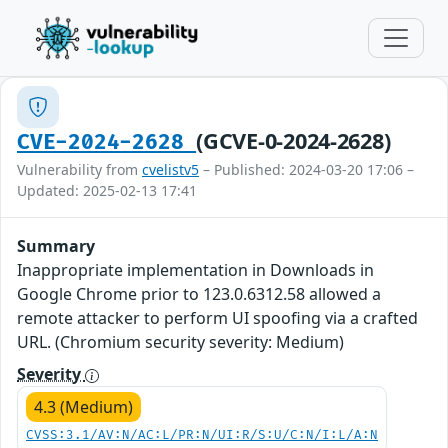
(GCVE-0-2024-2628)
CVE-2024-2628
Vulnerability from
cvelistv5
– Published: 2024-03-20 17:06 –
Updated: 2025-02-13 17:41
Summary
Inappropriate implementation in Downloads in
Google Chrome prior to 123.0.6312.58 allowed a
remote attacker to perform UI spoofing via a crafted
URL. (Chromium security severity: Medium)
Severity
4.3 (Medium)
CVSS:3.1/AV:N/AC:L/PR:N/UI:R/S:U/C:N/I:L/A:N