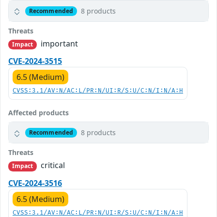
8 products
Recommended
Threats
important
Impact
CVE-2024-3515
6.5 (Medium)
CVSS:3.1/AV:N/AC:L/PR:N/UI:R/S:U/C:N/I:N/A:H
Affected products
8 products
Recommended
Threats
critical
Impact
CVE-2024-3516
6.5 (Medium)
CVSS:3.1/AV:N/AC:L/PR:N/UI:R/S:U/C:N/I:N/A:H