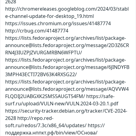
2628
http://chromereleases.googleblog.com/2024/03/stabl
e-channel-update-for-desktop_19.html
https://issues.chromium.org/issues/41487774
http://crbug.com/41487774
https://lists.fedoraproject.org/archives/list/package-
announce@lists.fedoraproject.org/message/2D3Z6CR
RN4J3IUZPJZVURGMRBN6WFPTU/
https://lists.fedoraproject.org/archives/list/package-
announce@lists.fedoraproject.org/message/6JINDYFB
3MPH43ECTI72BV63K4RXSG22/
https://lists.fedoraproject.org/archives/list/package-
announce@lists.fedoraproject.org/message/AQVVW4
FLQDIJ2UABGXK2SMS5AUGT54FM/ https://safe-
surf.ru/upload/VULN-new/VULN.2024-03-20.1.pdf
https://security-tracker.debian.org/tracker/CVE-2024-
2628 http://repo.red-
soft.ru/redos/7.3c/x86_64/updates/ https://
поддержка.нппкт.рф/bin/view/ОСнова/