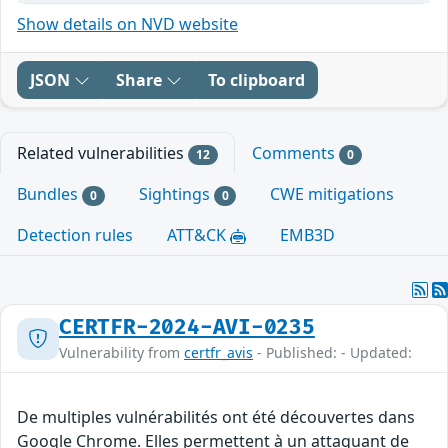
Show details on NVD website
JSON
Share
To clipboard
Related vulnerabilities
Comments
12
0
Bundles
Sightings
CWE mitigations
0
0
Detection rules
ATT&CK
EMB3D
CERTFR-2024-AVI-0235
Vulnerability from
certfr_avis
- Published: - Updated:
De multiples vulnérabilités ont été découvertes dans
Google Chrome. Elles permettent à un attaquant de