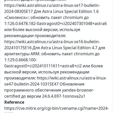
https://wiki.astralinux.ru/astra-linux-se17-bulletin-
2024-0830SE17 Для Astra Linux Special Edition 1.6
«Смоленск»:: обновить пакет chromium до
1:126.0.6478.182-0astragost0+ci202407301048+astra6
или более высокой версии, используя
рекомендации производителя:
https://wiki.astralinux.ru/astra-linux-se16-bulletin-
20241017SE16 Для Astra Linux Special Edition 4.7 для
архитектуры ARM: обновить пакет chromium до
1:129.0.6668.100-
0astragost0+ci202410111611+astra8+ci2 или более
высокой версии, используя рекомендации
производителя: https://wiki.astralinux.ru/astra-linux-
se47-bulletin-2024-1031SE47 Обновление
программного обеспечения yandex-browser-
certified до версии 24.6.4.697-1osnova2u1
Reference
https://cve.mitre.org/cgi-bin/cvename.cgi?name=2024-