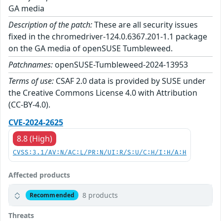
GA media
Description of the patch:
These are all security issues
fixed in the chromedriver-124.0.6367.201-1.1 package
on the GA media of openSUSE Tumbleweed.
Patchnames:
openSUSE-Tumbleweed-2024-13953
Terms of use:
CSAF 2.0 data is provided by SUSE under
the Creative Commons License 4.0 with Attribution
(CC-BY-4.0).
CVE-2024-2625
8.8 (High)
CVSS:3.1/AV:N/AC:L/PR:N/UI:R/S:U/C:H/I:H/A:H
Affected products
8 products
Recommended
Threats