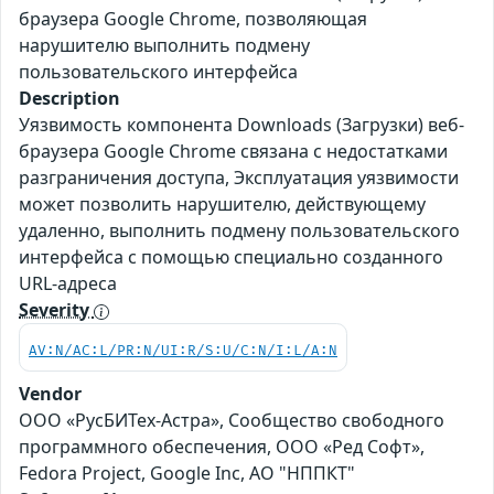
браузера Google Chrome, позволяющая
нарушителю выполнить подмену
пользовательского интерфейса
Description
Уязвимость компонента Downloads (Загрузки) веб-
браузера Google Chrome связана с недостатками
разграничения доступа, Эксплуатация уязвимости
может позволить нарушителю, действующему
удаленно, выполнить подмену пользовательского
интерфейса с помощью специально созданного
URL-адреса
Severity
AV:N/AC:L/PR:N/UI:R/S:U/C:N/I:L/A:N
Vendor
ООО «РусБИТех-Астра», Сообщество свободного
программного обеспечения, ООО «Ред Софт»,
Fedora Project, Google Inc, АО "НППКТ"