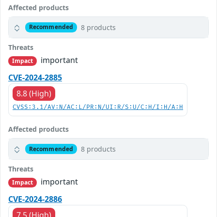
Affected products
8 products
Recommended
Threats
important
Impact
CVE-2024-2885
8.8 (High)
CVSS:3.1/AV:N/AC:L/PR:N/UI:R/S:U/C:H/I:H/A:H
Affected products
8 products
Recommended
Threats
important
Impact
CVE-2024-2886
7.5 (High)