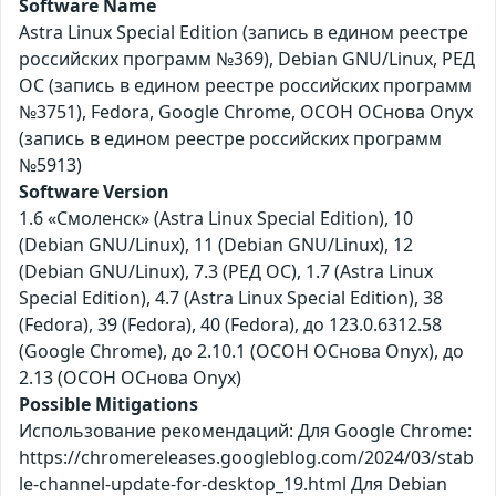
Software Name
Astra Linux Special Edition (запись в едином реестре
российских программ №369), Debian GNU/Linux, РЕД
ОС (запись в едином реестре российских программ
№3751), Fedora, Google Chrome, ОСОН ОСнова Оnyx
(запись в едином реестре российских программ
№5913)
Software Version
1.6 «Смоленск» (Astra Linux Special Edition), 10
(Debian GNU/Linux), 11 (Debian GNU/Linux), 12
(Debian GNU/Linux), 7.3 (РЕД ОС), 1.7 (Astra Linux
Special Edition), 4.7 (Astra Linux Special Edition), 38
(Fedora), 39 (Fedora), 40 (Fedora), до 123.0.6312.58
(Google Chrome), до 2.10.1 (ОСОН ОСнова Оnyx), до
2.13 (ОСОН ОСнова Оnyx)
Possible Mitigations
Использование рекомендаций: Для Google Chrome:
https://chromereleases.googleblog.com/2024/03/stab
le-channel-update-for-desktop_19.html Для Debian