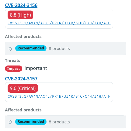
CVE-2024-3156
8.8 (High)
CVSS:3.1/AV:N/AC:L/PR:N/UI:R/S:U/C:H/I:H/A:H
Affected products
8 products
Recommended
Threats
important
Impact
CVE-2024-3157
9.6 (Critical)
CVSS:3.1/AV:N/AC:L/PR:N/UI:R/S:C/C:H/I:H/A:H
Affected products
8 products
Recommended