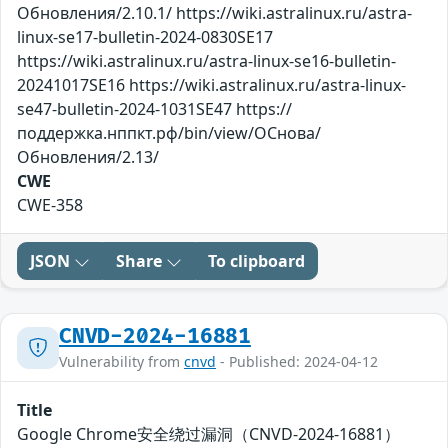
Обновления/2.10.1/ https://wiki.astralinux.ru/astra-
linux-se17-bulletin-2024-0830SE17
https://wiki.astralinux.ru/astra-linux-se16-bulletin-
20241017SE16 https://wiki.astralinux.ru/astra-linux-
se47-bulletin-2024-1031SE47 https://
поддержка.нппкт.рф/bin/view/ОСнова/
Обновления/2.13/
CWE
CWE-358
JSON
Share
To clipboard
CNVD-2024-16881
Vulnerability from
cnvd
- Published: 2024-04-12
Title
Google Chrome安全绕过漏洞（CNVD-2024-16881）