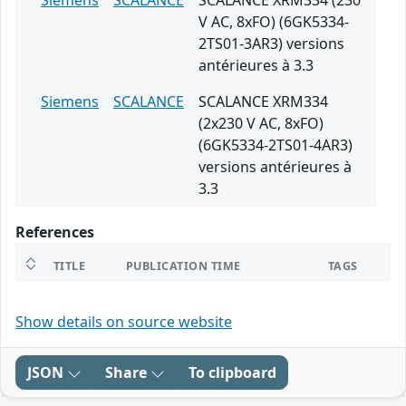
Siemens
SCALANCE
SCALANCE XRM334 (230
V AC, 8xFO) (6GK5334-
2TS01-3AR3) versions
antérieures à 3.3
Siemens
SCALANCE
SCALANCE XRM334
(2x230 V AC, 8xFO)
(6GK5334-2TS01-4AR3)
versions antérieures à
3.3
References
TITLE
PUBLICATION TIME
TAGS
Show details on source website
JSON
Share
To clipboard