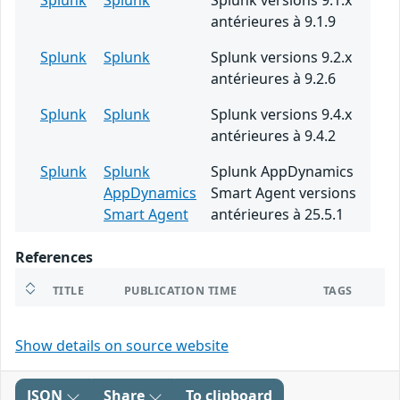
Splunk
Splunk
Splunk versions 9.1.x
antérieures à 9.1.9
Splunk
Splunk
Splunk versions 9.2.x
antérieures à 9.2.6
Splunk
Splunk
Splunk versions 9.4.x
antérieures à 9.4.2
Splunk
Splunk
Splunk AppDynamics
AppDynamics
Smart Agent versions
Smart Agent
antérieures à 25.5.1
References
TITLE
PUBLICATION TIME
TAGS
Show details on source website
JSON
Share
To clipboard