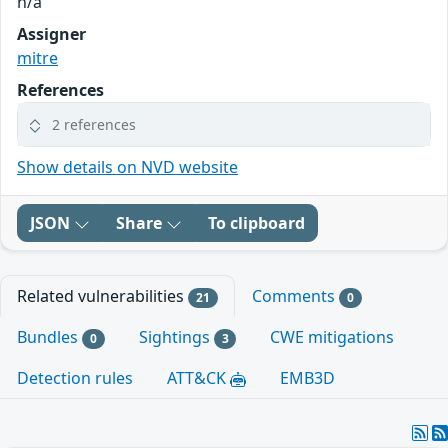
n/a
Assigner
mitre
References
2 references
Show details on NVD website
JSON
Share
To clipboard
Related vulnerabilities
Comments
21
0
Bundles
Sightings
CWE mitigations
0
3
Detection rules
ATT&CK
EMB3D