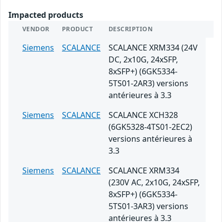
Impacted products
VENDOR
PRODUCT
DESCRIPTION
Siemens
SCALANCE
SCALANCE XRM334 (24V
DC, 2x10G, 24xSFP,
8xSFP+) (6GK5334-
5TS01-2AR3) versions
antérieures à 3.3
Siemens
SCALANCE
SCALANCE XCH328
(6GK5328-4TS01-2EC2)
versions antérieures à
3.3
Siemens
SCALANCE
SCALANCE XRM334
(230V AC, 2x10G, 24xSFP,
8xSFP+) (6GK5334-
5TS01-3AR3) versions
antérieures à 3.3