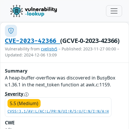
(GCVE-0-2023-42366)
CVE-2023-42366
Vulnerability from
cvelistv5
– Published: 2023-11-27 00:00 –
Updated: 2024-12-06 13:09
Summary
A heap-buffer-overflow was discovered in BusyBox
v.1.36.1 in the next_token function at awk.c:1159.
Severity
5.5 (Medium)
CVSS:3.1/AV:L/AC:L/PR:N/UI:R/S:U/C:N/I:N/A:H
CWE