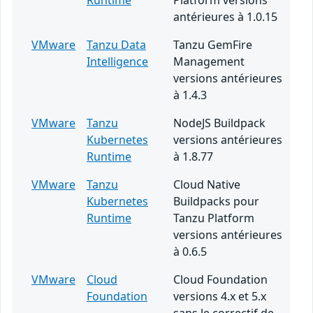
Runtime
Platform versions
antérieures à 1.0.15
VMware
Tanzu Data
Tanzu GemFire
Intelligence
Management
versions antérieures
à 1.4.3
VMware
Tanzu
NodeJS Buildpack
Kubernetes
versions antérieures
Runtime
à 1.8.77
VMware
Tanzu
Cloud Native
Kubernetes
Buildpacks pour
Runtime
Tanzu Platform
versions antérieures
à 0.6.5
VMware
Cloud
Cloud Foundation
Foundation
versions 4.x et 5.x