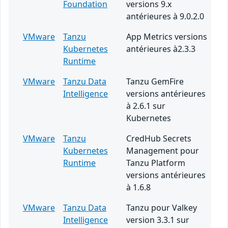
Foundation
versions 9.x
antérieures à 9.0.2.0
VMware
Tanzu
App Metrics versions
Kubernetes
antérieures à2.3.3
Runtime
VMware
Tanzu Data
Tanzu GemFire
Intelligence
versions antérieures
à 2.6.1 sur
Kubernetes
VMware
Tanzu
CredHub Secrets
Kubernetes
Management pour
Runtime
Tanzu Platform
versions antérieures
à 1.6.8
VMware
Tanzu Data
Tanzu pour Valkey
Intelligence
version 3.3.1 sur