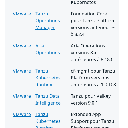
Kubernetes
VMware
Tanzu
Foundation Core
Operations
pour Tanzu Platform
Manager
versions antérieures
à 3.2.4
VMware
Aria
Aria Operations
Operations
versions 8.x
antérieures à 8.18.6
VMware
Tanzu
cf-mgmt pour Tanzu
Kubernetes
Platform versions
Runtime
antérieures à 1.0.108
VMware
Tanzu Data
Tanzu pour Valkey
Intelligence
version 9.0.1
VMware
Tanzu
Extended App
Kubernetes
Support pour Tanzu