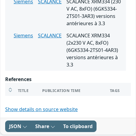
Siemens
SCALANCE
SCALANCE XRM334 (230
V AC, 8xFO) (6GK5334-
2TS01-3AR3) versions
antérieures à 3.3
Siemens
SCALANCE
SCALANCE XRM334
(2x230 V AC, 8xFO)
(6GK5334-2TS01-4AR3)
versions antérieures à
3.3
References
TITLE
PUBLICATION TIME
TAGS
Show details on source website
JSON
Share
To clipboard