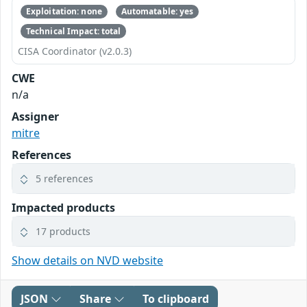
Exploitation: none
Automatable: yes
Technical Impact: total
CISA Coordinator (v2.0.3)
CWE
n/a
Assigner
mitre
References
5 references
Impacted products
17 products
Show details on NVD website
JSON
Share
To clipboard