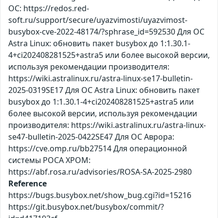
ОС: https://redos.red-
soft.ru/support/secure/uyazvimosti/uyazvimost-
busybox-cve-2022-48174/?sphrase_id=592530 Для ОС
Astra Linux: обновить пакет busybox до 1:1.30.1-
4+ci202408281525+astra5 или более высокой версии,
используя рекомендации производителя:
https://wiki.astralinux.ru/astra-linux-se17-bulletin-
2025-0319SE17 Для ОС Astra Linux: обновить пакет
busybox до 1:1.30.1-4+ci202408281525+astra5 или
более высокой версии, используя рекомендации
производителя: https://wiki.astralinux.ru/astra-linux-
se47-bulletin-2025-0422SE47 Для ОС Аврора:
https://cve.omp.ru/bb27514 Для операционной
системы РОСА ХРОМ:
https://abf.rosa.ru/advisories/ROSA-SA-2025-2980
Reference
https://bugs.busybox.net/show_bug.cgi?id=15216
https://git.busybox.net/busybox/commit/?