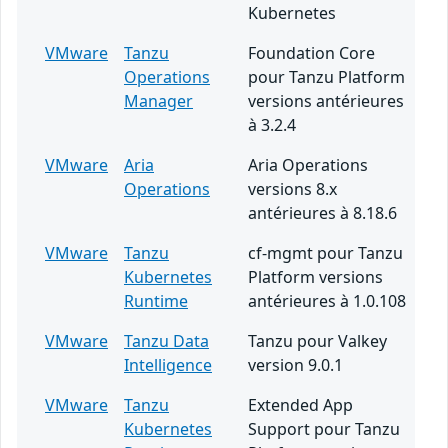
Kubernetes
VMware
Tanzu
Foundation Core
Operations
pour Tanzu Platform
Manager
versions antérieures
à 3.2.4
VMware
Aria
Aria Operations
Operations
versions 8.x
antérieures à 8.18.6
VMware
Tanzu
cf-mgmt pour Tanzu
Kubernetes
Platform versions
Runtime
antérieures à 1.0.108
VMware
Tanzu Data
Tanzu pour Valkey
Intelligence
version 9.0.1
VMware
Tanzu
Extended App
Kubernetes
Support pour Tanzu