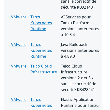
sans le correctif de
sécurité KB92148
VMware
Tanzu
AI Services pour
Kubernetes
Tanzu Platform
Runtime
versions antérieures
à 10.3.4
VMware
Tanzu
Java Buildpack
Kubernetes
versions antérieures
Runtime
à 4.89.0
VMware
Telco Cloud
Telco Cloud
Infrastructure
Infrastructure
versions 2.x et 3.x
sans le correctif de
sécurité KB428241
VMware
Tanzu
Elastic Application
Kubernetes
Runtime pour Tanzu