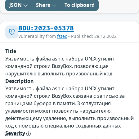
JSON
Share
To clipboard
BDU:2023-05378
Vulnerability from
fstec
- Published: 28.12.2022
Title
Уязвимость файла ash.c набора UNIX-утилит
командной строки BusyBox, позволяющая
нарушителю выполнить произвольный код
Description
Уязвимость файла ash.c набора UNIX-утилит
командной строки BusyBox связана с записью за
границами буфера в памяти. Эксплуатация
уязвимости может позволить нарушителю,
действующему удаленно, выполнить произвольный
код с помощью специально созданных данных
Severity