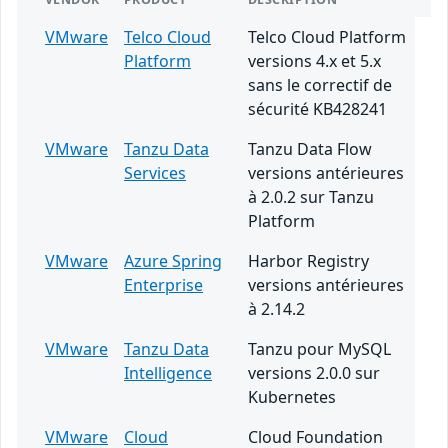
VMware
Telco Cloud
Telco Cloud Platform
Platform
versions 4.x et 5.x
sans le correctif de
sécurité KB428241
VMware
Tanzu Data
Tanzu Data Flow
Services
versions antérieures
à 2.0.2 sur Tanzu
Platform
VMware
Azure Spring
Harbor Registry
Enterprise
versions antérieures
à 2.14.2
VMware
Tanzu Data
Tanzu pour MySQL
Intelligence
versions 2.0.0 sur
Kubernetes
VMware
Cloud
Cloud Foundation