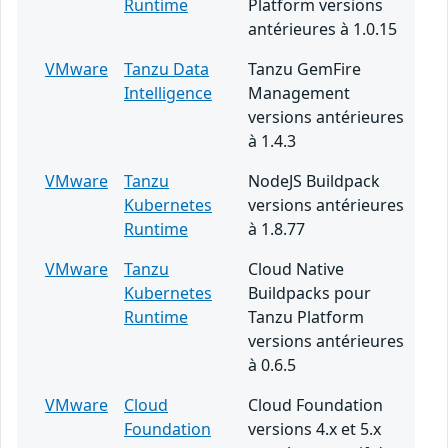
Runtime
Platform versions
antérieures à 1.0.15
VMware
Tanzu Data
Tanzu GemFire
Intelligence
Management
versions antérieures
à 1.4.3
VMware
Tanzu
NodeJS Buildpack
Kubernetes
versions antérieures
Runtime
à 1.8.77
VMware
Tanzu
Cloud Native
Kubernetes
Buildpacks pour
Runtime
Tanzu Platform
versions antérieures
à 0.6.5
VMware
Cloud
Cloud Foundation
Foundation
versions 4.x et 5.x