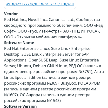
AV:N/AC:L/PR:N/UI:N/S:U/C:H/I:H/A:H
Vendor
Red Hat Inc., Novell Inc., Canonical Ltd., Сообщество
свободного программного обеспечения, ООО «Ред
Софт», ООО «РусБИТех-Астра», АО «НТЦ ИТ РОСА»,
ООО «Открытая мобильная платформа»
Software Name
Red Hat Enterprise Linux, Suse Linux Enterprise
Desktop, SUSE Linux Enterprise Server for SAP
Applications, OpenSUSE Leap, Suse Linux Enterprise
Server, Ubuntu, Debian GNU/Linux, РЕД ОС (запись в
едином реестре российских программ №3751), Astra
Linux Special Edition (запись в едином реестре
российских программ №369), BusyBox, РОСА ХРОМ
(запись в едином реестре российских программ
№1607), ОС Аврора (запись в едином реестре
российских программ №1543)
Software Version