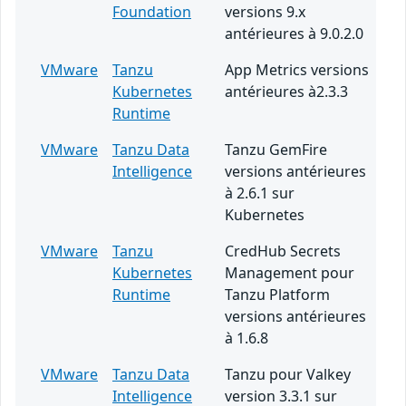
Foundation
versions 9.x
antérieures à 9.0.2.0
VMware
Tanzu
App Metrics versions
Kubernetes
antérieures à2.3.3
Runtime
VMware
Tanzu Data
Tanzu GemFire
Intelligence
versions antérieures
à 2.6.1 sur
Kubernetes
VMware
Tanzu
CredHub Secrets
Kubernetes
Management pour
Runtime
Tanzu Platform
versions antérieures
à 1.6.8
VMware
Tanzu Data
Tanzu pour Valkey
Intelligence
version 3.3.1 sur