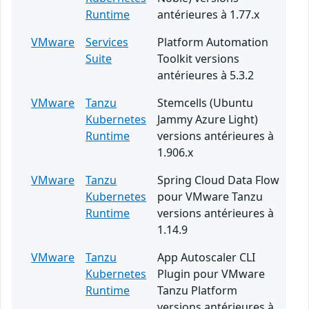
Runtime
antérieures à 1.77.x
VMware
Services
Platform Automation
Suite
Toolkit versions
antérieures à 5.3.2
VMware
Tanzu
Stemcells (Ubuntu
Kubernetes
Jammy Azure Light)
Runtime
versions antérieures à
1.906.x
VMware
Tanzu
Spring Cloud Data Flow
Kubernetes
pour VMware Tanzu
Runtime
versions antérieures à
1.14.9
VMware
Tanzu
App Autoscaler CLI
Kubernetes
Plugin pour VMware
Runtime
Tanzu Platform
versions antérieures à