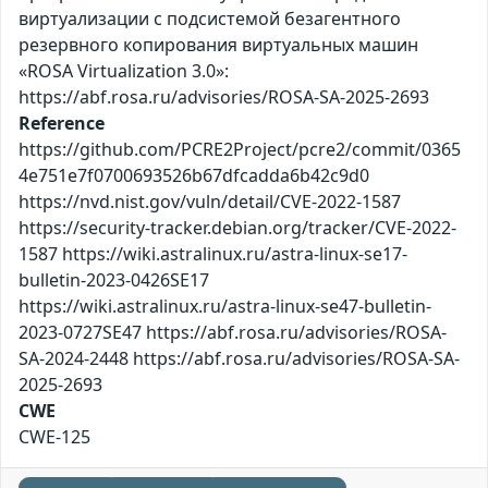
виртуализации с подсистемой безагентного
резервного копирования виртуальных машин
«ROSA Virtualization 3.0»:
https://abf.rosa.ru/advisories/ROSA-SA-2025-2693
Reference
https://github.com/PCRE2Project/pcre2/commit/0365
4e751e7f0700693526b67dfcadda6b42c9d0
https://nvd.nist.gov/vuln/detail/CVE-2022-1587
https://security-tracker.debian.org/tracker/CVE-2022-
1587 https://wiki.astralinux.ru/astra-linux-se17-
bulletin-2023-0426SE17
https://wiki.astralinux.ru/astra-linux-se47-bulletin-
2023-0727SE47 https://abf.rosa.ru/advisories/ROSA-
SA-2024-2448 https://abf.rosa.ru/advisories/ROSA-SA-
2025-2693
CWE
CWE-125