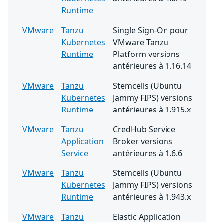
Runtime
VMware
Tanzu
Single Sign-On pour
Kubernetes
VMware Tanzu
Runtime
Platform versions
antérieures à 1.16.14
VMware
Tanzu
Stemcells (Ubuntu
Kubernetes
Jammy FIPS) versions
Runtime
antérieures à 1.915.x
VMware
Tanzu
CredHub Service
Application
Broker versions
Service
antérieures à 1.6.6
VMware
Tanzu
Stemcells (Ubuntu
Kubernetes
Jammy FIPS) versions
Runtime
antérieures à 1.943.x
VMware
Tanzu
Elastic Application