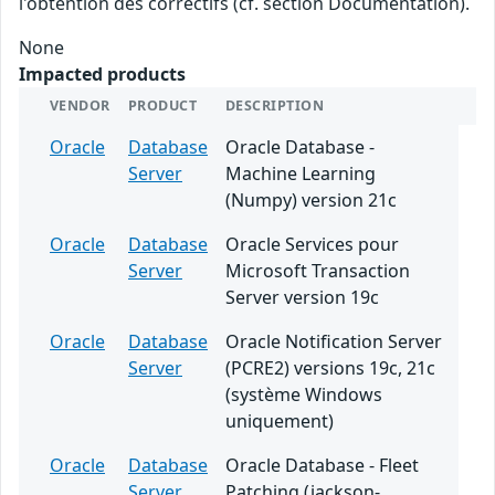
l'obtention des correctifs (cf. section Documentation).
None
Impacted products
VENDOR
PRODUCT
DESCRIPTION
Oracle
Database
Oracle Database -
Server
Machine Learning
(Numpy) version 21c
Oracle
Database
Oracle Services pour
Server
Microsoft Transaction
Server version 19c
Oracle
Database
Oracle Notification Server
Server
(PCRE2) versions 19c, 21c
(système Windows
uniquement)
Oracle
Database
Oracle Database - Fleet
Server
Patching (jackson-