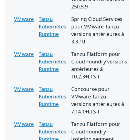
250.5.9
VMware
Tanzu
Spring Cloud Services
Kubernetes
pour VMware Tanzu
Runtime
versions antérieures à
3.3.10
VMware
Tanzu
Tanzu Platform pour
Kubernetes
Cloud Foundry versions
Runtime
antérieures à
10.2.3+LTS-T
VMware
Tanzu
Concourse pour
Kubernetes
VMware Tanzu
Runtime
versions antérieures à
7.14.1+LTS-T
VMware
Tanzu
Tanzu Platform pour
Kubernetes
Cloud Foundry
Runtime
isolation segment