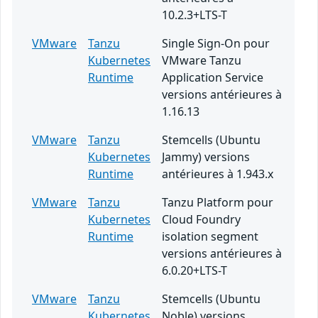
10.2.3+LTS-T
VMware
Tanzu
Single Sign-On pour
Kubernetes
VMware Tanzu
Runtime
Application Service
versions antérieures à
1.16.13
VMware
Tanzu
Stemcells (Ubuntu
Kubernetes
Jammy) versions
Runtime
antérieures à 1.943.x
VMware
Tanzu
Tanzu Platform pour
Kubernetes
Cloud Foundry
Runtime
isolation segment
versions antérieures à
6.0.20+LTS-T
VMware
Tanzu
Stemcells (Ubuntu
Kubernetes
Noble) versions