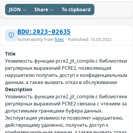
JSON
Share
To clipboard
BDU:2023-02635
Vulnerability from
fstec
- Published: 16.03.2022
Title
Уязвимость функции pcre2_jit_compile.c библиотеки
регулярных выражений PCRE2, позволяющая
нарушителю получить доступ к конфиденциальным
данным, а также вызвать отказ в обслуживании
Description
Уязвимость функции pcre2_jit_compile.c библиотеки
регулярных выражений PCRE2 связана с чтением за
допустимыми границами буфера данных.
Эксплуатация уязвимости позволяет нарушителю,
действующему удаленно, получить доступ к
конфиденциальным данным, а также вызвать отказ