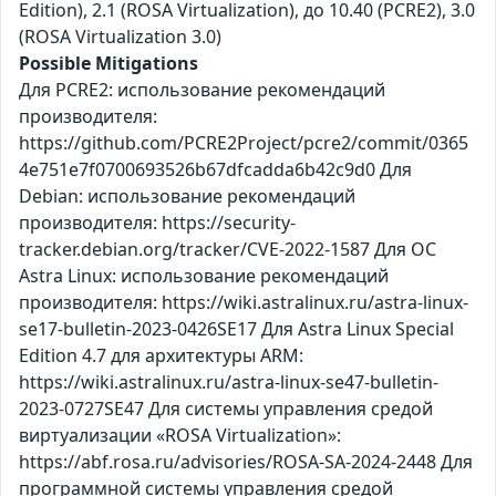
Edition), 2.1 (ROSA Virtualization), до 10.40 (PCRE2), 3.0
(ROSA Virtualization 3.0)
Possible Mitigations
Для PCRE2: использование рекомендаций
производителя:
https://github.com/PCRE2Project/pcre2/commit/0365
4e751e7f0700693526b67dfcadda6b42c9d0 Для
Debian: использование рекомендаций
производителя: https://security-
tracker.debian.org/tracker/CVE-2022-1587 Для ОС
Astra Linux: использование рекомендаций
производителя: https://wiki.astralinux.ru/astra-linux-
se17-bulletin-2023-0426SE17 Для Astra Linux Special
Edition 4.7 для архитектуры ARM:
https://wiki.astralinux.ru/astra-linux-se47-bulletin-
2023-0727SE47 Для системы управления средой
виртуализации «ROSA Virtualization»:
https://abf.rosa.ru/advisories/ROSA-SA-2024-2448 Для
программной системы управления средой