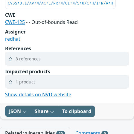
CVSS:3.1/AV:N/AC:L/PR:N/UI:N/S:U/C:H/I:N/A:H
CWE
CWE-125
- - Out-of-bounds Read
Assigner
redhat
References
8 references
Impacted products
1 product
Show details on NVD website
JSON
Share
To clipboard
Related vulnerabilities
Comments
20
0