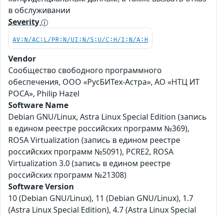
в обслуживании
Severity
AV:N/AC:L/PR:N/UI:N/S:U/C:H/I:N/A:H
Vendor
Сообщество свободного программного
обеспечения, ООО «РусБИТех-Астра», АО «НТЦ ИТ
РОСА», Philip Hazel
Software Name
Debian GNU/Linux, Astra Linux Special Edition (запись
в едином реестре российских программ №369),
ROSA Virtualization (запись в едином реестре
российских программ №5091), PCRE2, ROSA
Virtualization 3.0 (запись в едином реестре
российских программ №21308)
Software Version
10 (Debian GNU/Linux), 11 (Debian GNU/Linux), 1.7
(Astra Linux Special Edition), 4.7 (Astra Linux Special