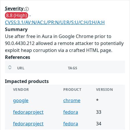
Severity
8.8 (High)
-
CVSS:3.1/AV:N/AC:L/PR:N/UI:R/S:U/C:H/I:H/A:H
Summary
Use after free in Aura in Google Chrome prior to
90.0.4430.212 allowed a remote attacker to potentially
exploit heap corruption via a crafted HTML page.
References
URL
TAGS
Impacted products
VENDOR
PRODUCT
VERSION
google
chrome
*
fedoraproject
fedora
33
fedoraproject
fedora
34