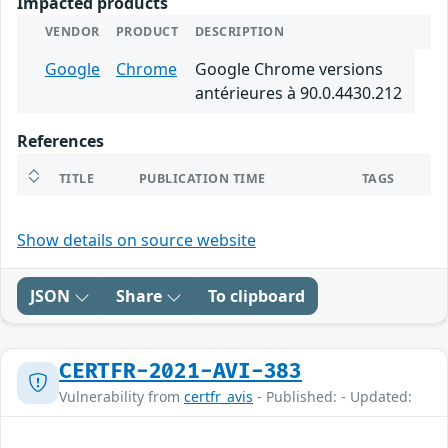
Impacted products
VENDOR
PRODUCT
DESCRIPTION
Google
Chrome
Google Chrome versions
antérieures à 90.0.4430.212
References
TITLE
PUBLICATION TIME
TAGS
Show details on source website
JSON
Share
To clipboard
CERTFR-2021-AVI-383
Vulnerability from
certfr_avis
- Published: - Updated: