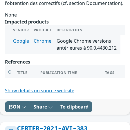
l'obtention des correctifs (cf. section Documentation).
None
Impacted products
VENDOR
PRODUCT
DESCRIPTION
Google
Chrome
Google Chrome versions
antérieures à 90.0.4430.212
References
TITLE
PUBLICATION TIME
TAGS
Show details on source website
JSON
Share
To clipboard
CERTFR-2021-AVI-383