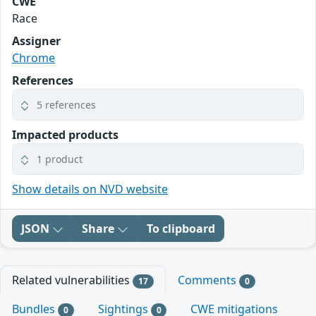
CWE
Race
Assigner
Chrome
References
5 references
Impacted products
1 product
Show details on NVD website
JSON
Share
To clipboard
Related vulnerabilities
Comments
17
0
Bundles
Sightings
CWE mitigations
0
0