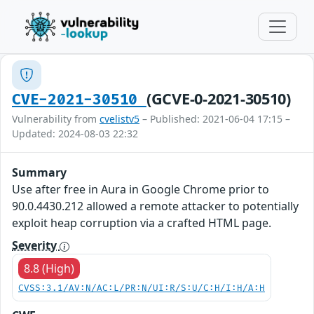
(GCVE-0-2021-30510)
CVE-2021-30510
Vulnerability from
cvelistv5
– Published: 2021-06-04 17:15 –
Updated: 2024-08-03 22:32
Summary
Use after free in Aura in Google Chrome prior to
90.0.4430.212 allowed a remote attacker to potentially
exploit heap corruption via a crafted HTML page.
Severity
8.8 (High)
CVSS:3.1/AV:N/AC:L/PR:N/UI:R/S:U/C:H/I:H/A:H