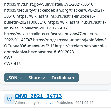
https://nvd.nist.gov/vuln/detail/CVE-2021-30510
https://security-tracker.debian.org/tracker/CVE-2021-
30510 https://wiki.astralinux.ru/astra-linux-se16-
bulletin-20211008SE16 https://wiki.astralinux.ru/astra-
linux-se17-bulletin-2021-1126SE17
https://wiki.astralinux.ru/astra-linux-se47-bulletin-
2022-0114SE47 https://поддержка.нппкт.рф/bin/view/
ОСнова/Обновления/2.1/ https://strelets.net/patchi-i-
obnovleniya-bezopasnosti#16012023
CWE
CWE-416
JSON
Share
To clipboard
CNVD-2021-34713
Vulnerability from
cnvd
- Published: 2021-05-15