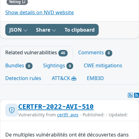
Yeting Li
Show details on NVD website
JSON
Share
To clipboard
Related vulnerabilities
Comments
46
0
Bundles
Sightings
CWE mitigations
0
0
Detection rules
ATT&CK
EMB3D
CERTFR-2022-AVI-510
Vulnerability from
certfr_avis
- Published: - Updated:
De multiples vulnérabilités ont été découvertes dans