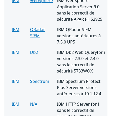
IBM
WebSphere
IBM WebSphere
Application Server 9.0
sans le correctif de
sécurité APAR PH52925
IBM
QRadar
IBM QRadar SIEM
SIEM
versions antérieures à
7.5.0 UP5
IBM
Db2
IBM Db2 Web Queryfor i
versions 2.3.0 et 2.4.0
sans le correctif de
sécurité 5733WQX
IBM
Spectrum
IBM Spectrum Protect
Plus Server versions
antérieures à 10.1.12.4
IBM
N/A
IBM HTTP Server for i
sans le correctif de