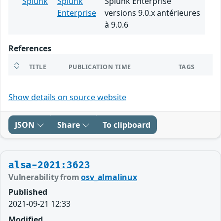
Splunk
Splunk
Splunk Enterprise
Enterprise
versions 9.0.x antérieures
à 9.0.6
References
TITLE
PUBLICATION TIME
TAGS
Show details on source website
JSON
Share
To clipboard
alsa-2021:3623
Vulnerability from
osv_almalinux
Published
2021-09-21 12:33
Modified