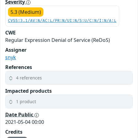
Severity
5.3 (Medium)
CVSS:3.1/AV:N/AC:L/PR:N/UI:N/S:U/C:N/I:N/A:L
CWE
Regular Expression Denial of Service (ReDoS)
Assigner
snyk
References
4 references
Impacted products
1 product
Date Public
2021-05-04 00:00
Credits