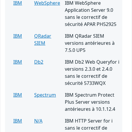
IBM
WebSphere
IBM WebSphere
Application Server 9.0
sans le correctif de
sécurité APAR PH52925
IBM
QRadar
IBM QRadar SIEM
SIEM
versions antérieures à
7.5.0 UP5
IBM
Db2
IBM Db2 Web Queryfor i
versions 2.3.0 et 2.4.0
sans le correctif de
sécurité 5733WQX
IBM
Spectrum
IBM Spectrum Protect
Plus Server versions
antérieures à 10.1.12.4
IBM
N/A
IBM HTTP Server for i
sans le correctif de