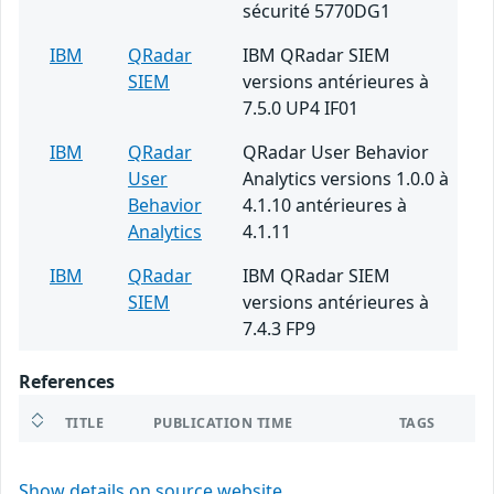
sécurité 5770DG1
IBM
QRadar
IBM QRadar SIEM
SIEM
versions antérieures à
7.5.0 UP4 IF01
IBM
QRadar
QRadar User Behavior
User
Analytics versions 1.0.0 à
Behavior
4.1.10 antérieures à
Analytics
4.1.11
IBM
QRadar
IBM QRadar SIEM
SIEM
versions antérieures à
7.4.3 FP9
References
TITLE
PUBLICATION TIME
TAGS
Show details on source website