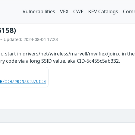
Vulnerabilities
VEX
CWE
KEV Catalogs
Comm
6158)
 – Updated: 2024-08-04 17:23
tart in drivers/net/wireless/marvell/mwifiex/join.c in th
ary code via a long SSID value, aka CID-5c455c5ab332.
:H/I:H/PR:N/S:U/UI:N