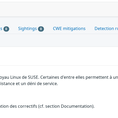
es
Sightings
CWE mitigations
Detection r
0
0
 noyau Linux de SUSE. Certaines d'entre elles permettent à
distance et un déni de service.
ention des correctifs (cf. section Documentation).