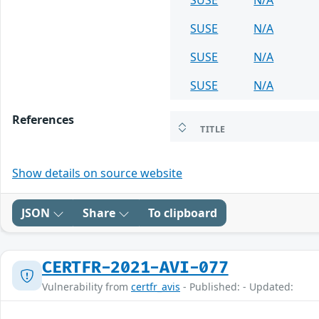
SUSE
N/A
SUSE
N/A
SUSE
N/A
SUSE
N/A
References
TITLE
Show details on source website
JSON
Share
To clipboard
CERTFR-2021-AVI-077
Vulnerability from
certfr_avis
- Published: - Updated: