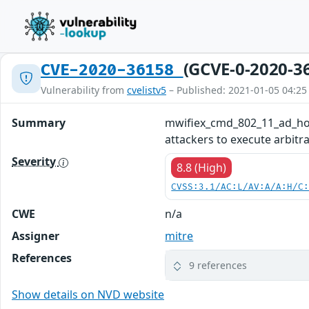
(GCVE-0-2020-3
CVE-2020-36158
Vulnerability from
cvelistv5
– Published: 2021-01-05 04:25
Summary
mwifiex_cmd_802_11_ad_hoc_s
attackers to execute arbitr
Severity
8.8 (High)
CVSS:3.1/AC:L/AV:A/A:H/C
CWE
n/a
Assigner
mitre
References
9 references
Show details on NVD website