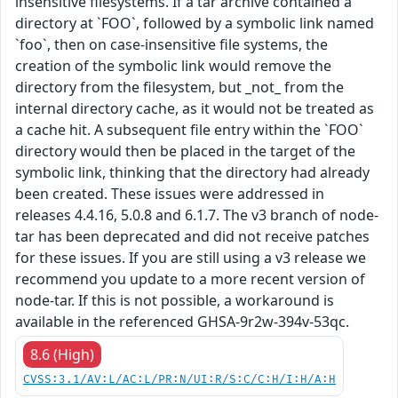
insensitive filesystems. If a tar archive contained a
directory at `FOO`, followed by a symbolic link named
`foo`, then on case-insensitive file systems, the
creation of the symbolic link would remove the
directory from the filesystem, but _not_ from the
internal directory cache, as it would not be treated as
a cache hit. A subsequent file entry within the `FOO`
directory would then be placed in the target of the
symbolic link, thinking that the directory had already
been created. These issues were addressed in
releases 4.4.16, 5.0.8 and 6.1.7. The v3 branch of node-
tar has been deprecated and did not receive patches
for these issues. If you are still using a v3 release we
recommend you update to a more recent version of
node-tar. If this is not possible, a workaround is
available in the referenced GHSA-9r2w-394v-53qc.
8.6 (High)
CVSS:3.1/AV:L/AC:L/PR:N/UI:R/S:C/C:H/I:H/A:H