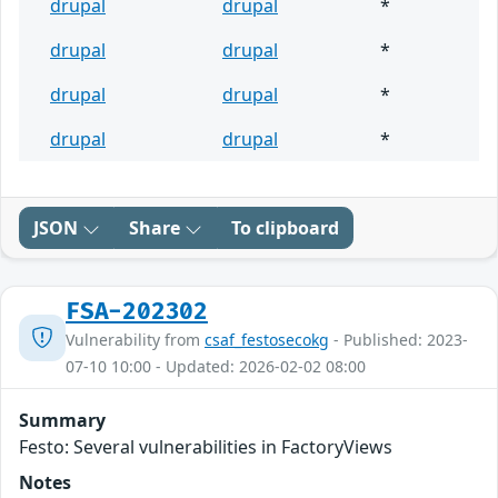
drupal
drupal
*
drupal
drupal
*
drupal
drupal
*
drupal
drupal
*
JSON
Share
To clipboard
FSA-202302
Vulnerability from
csaf_festosecokg
- Published: 2023-
07-10 10:00 - Updated: 2026-02-02 08:00
Summary
Festo: Several vulnerabilities in FactoryViews
Notes