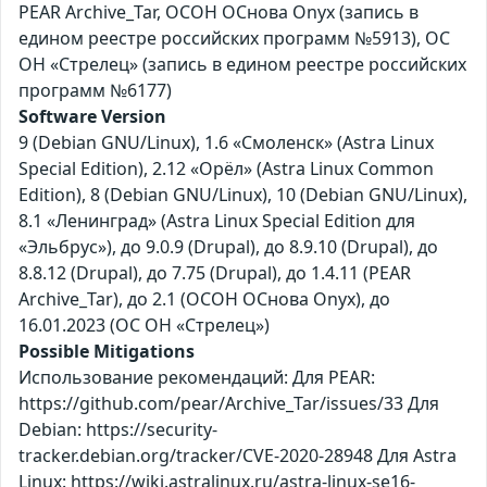
PEAR Archive_Tar, ОСОН ОСнова Оnyx (запись в
едином реестре российских программ №5913), ОС
ОН «Стрелец» (запись в едином реестре российских
программ №6177)
Software Version
9 (Debian GNU/Linux), 1.6 «Смоленск» (Astra Linux
Special Edition), 2.12 «Орёл» (Astra Linux Common
Edition), 8 (Debian GNU/Linux), 10 (Debian GNU/Linux),
8.1 «Ленинград» (Astra Linux Special Edition для
«Эльбрус»), до 9.0.9 (Drupal), до 8.9.10 (Drupal), до
8.8.12 (Drupal), до 7.75 (Drupal), до 1.4.11 (PEAR
Archive_Tar), до 2.1 (ОСОН ОСнова Оnyx), до
16.01.2023 (ОС ОН «Стрелец»)
Possible Mitigations
Использование рекомендаций: Для PEAR:
https://github.com/pear/Archive_Tar/issues/33 Для
Debian: https://security-
tracker.debian.org/tracker/CVE-2020-28948 Для Astra
Linux: https://wiki.astralinux.ru/astra-linux-se16-