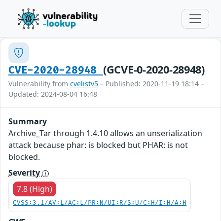
(GCVE-0-2020-28948)
CVE-2020-28948
Vulnerability from
cvelistv5
– Published: 2020-11-19 18:14 –
Updated: 2024-08-04 16:48
Summary
Archive_Tar through 1.4.10 allows an unserialization
attack because phar: is blocked but PHAR: is not
blocked.
Severity
7.8 (High)
CVSS:3.1/AV:L/AC:L/PR:N/UI:R/S:U/C:H/I:H/A:H