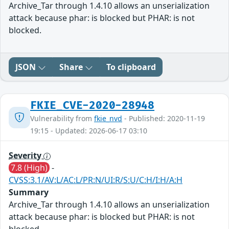
Archive_Tar through 1.4.10 allows an unserialization
attack because phar: is blocked but PHAR: is not
blocked.
JSON
Share
To clipboard
FKIE_CVE-2020-28948
Vulnerability from
fkie_nvd
- Published: 2020-11-19
19:15 - Updated: 2026-06-17 03:10
Severity
7.8 (High)
-
CVSS:3.1/AV:L/AC:L/PR:N/UI:R/S:U/C:H/I:H/A:H
Summary
Archive_Tar through 1.4.10 allows an unserialization
attack because phar: is blocked but PHAR: is not