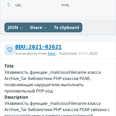
URL
TYPE
JSON
Share
To clipboard
BDU:2021-03621
Vulnerability from
fstec
- Published: 17.11.2020
Title
Уязвимость функции _maliciousFilename класса
Archive_Tar библиотеки PHP классов PEAR,
позволяющая нарушителю выполнить
произвольный PHP-код
Description
Уязвимость функции _maliciousFilename класса
Archive_Tar библиотеки PHP классов PEAR связана с
восстановлением в памяти недостоверной