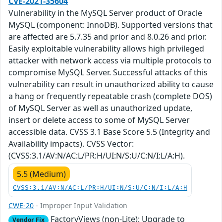
CVE-2021-35604
Vulnerability in the MySQL Server product of Oracle
MySQL (component: InnoDB). Supported versions that
are affected are 5.7.35 and prior and 8.0.26 and prior.
Easily exploitable vulnerability allows high privileged
attacker with network access via multiple protocols to
compromise MySQL Server. Successful attacks of this
vulnerability can result in unauthorized ability to cause
a hang or frequently repeatable crash (complete DOS)
of MySQL Server as well as unauthorized update,
insert or delete access to some of MySQL Server
accessible data. CVSS 3.1 Base Score 5.5 (Integrity and
Availability impacts). CVSS Vector:
(CVSS:3.1/AV:N/AC:L/PR:H/UI:N/S:U/C:N/I:L/A:H).
5.5 (Medium)
CVSS:3.1/AV:N/AC:L/PR:H/UI:N/S:U/C:N/I:L/A:H
CWE-20
- Improper Input Validation
FactoryViews (non-Lite): Upgrade to
Vendor Fix