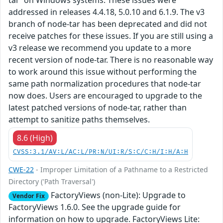
addressed in releases 4.4.18, 5.0.10 and 6.1.9. The v3
branch of node-tar has been deprecated and did not
receive patches for these issues. If you are still using a
v3 release we recommend you update to a more
recent version of node-tar. There is no reasonable way
to work around this issue without performing the
same path normalization procedures that node-tar
now does. Users are encouraged to upgrade to the
latest patched versions of node-tar, rather than
attempt to sanitize paths themselves.
8.6 (High)
CVSS:3.1/AV:L/AC:L/PR:N/UI:R/S:C/C:H/I:H/A:H
CWE-22
- Improper Limitation of a Pathname to a Restricted
Directory ('Path Traversal')
FactoryViews (non-Lite): Upgrade to
Vendor Fix
FactoryViews 1.6.0. See the upgrade guide for
information on how to upgrade. FactoryViews Lite: