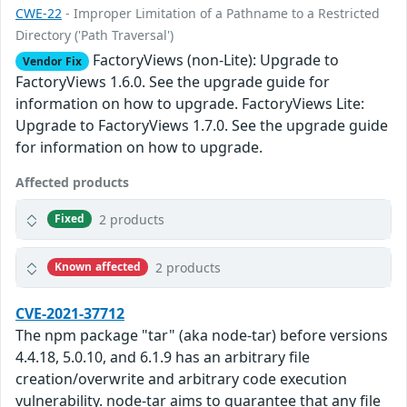
CWE-22
- Improper Limitation of a Pathname to a Restricted
Directory ('Path Traversal')
FactoryViews (non-Lite): Upgrade to
Vendor Fix
FactoryViews 1.6.0. See the upgrade guide for
information on how to upgrade. FactoryViews Lite:
Upgrade to FactoryViews 1.7.0. See the upgrade guide
for information on how to upgrade.
Affected products
2 products
Fixed
2 products
Known affected
CVE-2021-37712
The npm package "tar" (aka node-tar) before versions
4.4.18, 5.0.10, and 6.1.9 has an arbitrary file
creation/overwrite and arbitrary code execution
vulnerability. node-tar aims to guarantee that any file