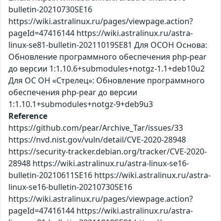
bulletin-20210730SE16
https://wiki.astralinux.ru/pages/viewpage.action?
pageId=47416144 https://wiki.astralinux.ru/astra-
linux-se81-bulletin-20211019SE81 Для ОСОН Основа:
Обновление программного обеспечения php-pear
до версии 1:1.10.6+submodules+notgz-1.1+deb10u2
Для ОС ОН «Стрелец»: Обновление программного
обеспечения php-pear до версии
1:1.10.1+submodules+notgz-9+deb9u3
Reference
https://github.com/pear/Archive_Tar/issues/33
https://nvd.nist.gov/vuln/detail/CVE-2020-28948
https://security-tracker.debian.org/tracker/CVE-2020-
28948 https://wiki.astralinux.ru/astra-linux-se16-
bulletin-20210611SE16 https://wiki.astralinux.ru/astra-
linux-se16-bulletin-20210730SE16
https://wiki.astralinux.ru/pages/viewpage.action?
pageId=47416144 https://wiki.astralinux.ru/astra-