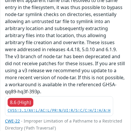
different apparent name that resolved to the same
entry in the filesystem, it was thus possible to bypass
node-tar symlink checks on directories, essentially
allowing an untrusted tar file to symlink into an
arbitrary location and subsequently extracting
arbitrary files into that location, thus allowing
arbitrary file creation and overwrite. These issues
were addressed in releases 4.4.18, 5.0.10 and 6.1.9.
The v3 branch of node-tar has been deprecated and
did not receive patches for these issues. If you are still
using a v3 release we recommend you update to a
more recent version of node-tar. If this is not possible,
a workaround is available in the referenced GHSA-
qq89-hq3f-393p.
8.6 (High)
CVSS:3.1/AV:L/AC:L/PR:N/UI:R/S:C/C:H/I:H/A:H
CWE-22
- Improper Limitation of a Pathname to a Restricted
Directory ('Path Traversal')