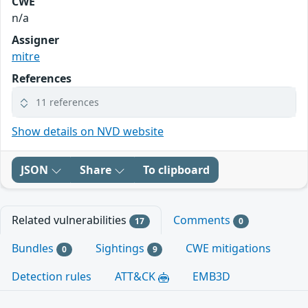
CWE
n/a
Assigner
mitre
References
11 references
Show details on NVD website
JSON
Share
To clipboard
Related vulnerabilities
Comments
17
0
Bundles
Sightings
CWE mitigations
0
9
Detection rules
ATT&CK
EMB3D