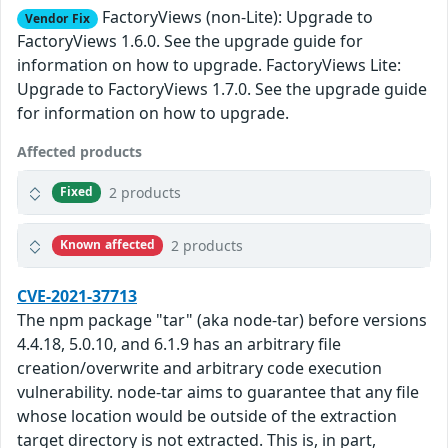
FactoryViews (non-Lite): Upgrade to
Vendor Fix
FactoryViews 1.6.0. See the upgrade guide for
information on how to upgrade. FactoryViews Lite:
Upgrade to FactoryViews 1.7.0. See the upgrade guide
for information on how to upgrade.
Affected products
2 products
Fixed
2 products
Known affected
CVE-2021-37713
The npm package "tar" (aka node-tar) before versions
4.4.18, 5.0.10, and 6.1.9 has an arbitrary file
creation/overwrite and arbitrary code execution
vulnerability. node-tar aims to guarantee that any file
whose location would be outside of the extraction
target directory is not extracted. This is, in part,