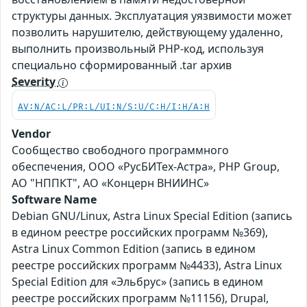
структуры данных. Эксплуатация уязвимости может
позволить нарушителю, действующему удаленно,
выполнить произвольный PHP-код, используя
специально сформированный .tar архив
Severity
AV:N/AC:L/PR:L/UI:N/S:U/C:H/I:H/A:H
Vendor
Сообщество свободного программного
обеспечения, ООО «РусБИТех-Астра», PHP Group,
АО "НППКТ", АО «Концерн ВНИИНС»
Software Name
Debian GNU/Linux, Astra Linux Special Edition (запись
в едином реестре российских программ №369),
Astra Linux Common Edition (запись в едином
реестре российских программ №4433), Astra Linux
Special Edition для «Эльбрус» (запись в едином
реестре российских программ №11156), Drupal,