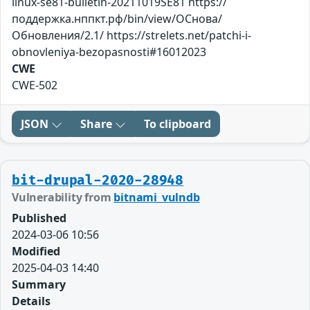
linux-se81-bulletin-20211019SE81 https://
поддержка.нппкт.рф/bin/view/ОСнова/
Обновления/2.1/ https://strelets.net/patchi-i-
obnovleniya-bezopasnosti#16012023
CWE
CWE-502
JSON
Share
To clipboard
bit-drupal-2020-28948
Vulnerability from
bitnami_vulndb
Published
2024-03-06 10:56
Modified
2025-04-03 14:40
Summary
Details