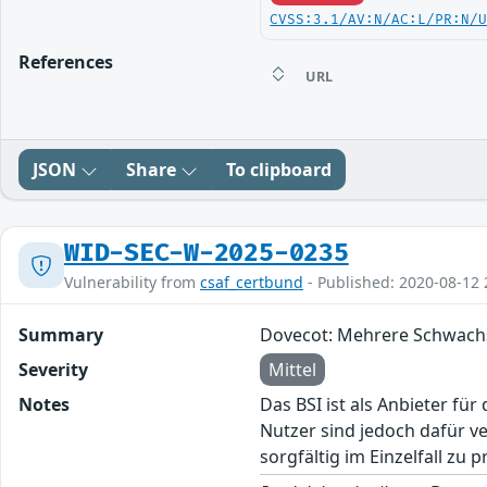
CVSS:3.1/AV:N/AC:L/PR:N/
References
URL
JSON
Share
To clipboard
WID-SEC-W-2025-0235
Vulnerability from
csaf_certbund
- Published: 2020-08-12 
Summary
Dovecot: Mehrere Schwachst
Severity
Mittel
Notes
Das BSI ist als Anbieter fü
Nutzer sind jedoch dafür v
sorgfältig im Einzelfall zu p