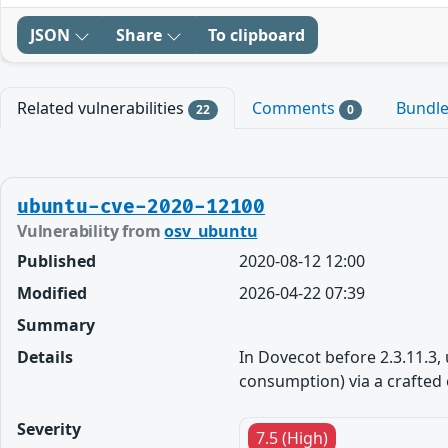
JSON
Share
To clipboard
Related vulnerabilities
Comments
Bundl
22
0
ubuntu-cve-2020-12100
Vulnerability from
osv_ubuntu
Published
2020-08-12 12:00
Modified
2026-04-22 07:39
Summary
Details
In Dovecot before 2.3.11.3,
consumption) via a crafted
Severity
7.5 (High)