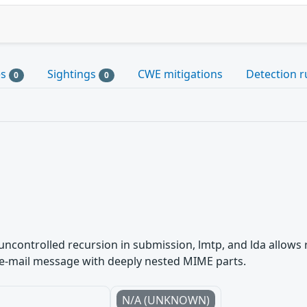
es
Sightings
CWE mitigations
Detection r
0
0
 uncontrolled recursion in submission, lmtp, and lda allows 
 e-mail message with deeply nested MIME parts.
N/A (UNKNOWN)