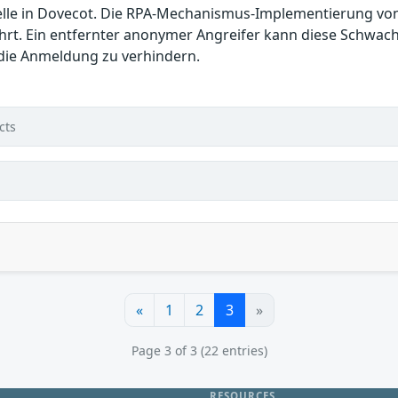
telle in Dovecot. Die RPA-Mechanismus-Implementierung vo
hrt. Ein entfernter anonymer Angreifer kann diese Schwac
 die Anmeldung zu verhindern.
cts
«
1
2
3
»
Page 3 of 3 (22 entries)
RESOURCES