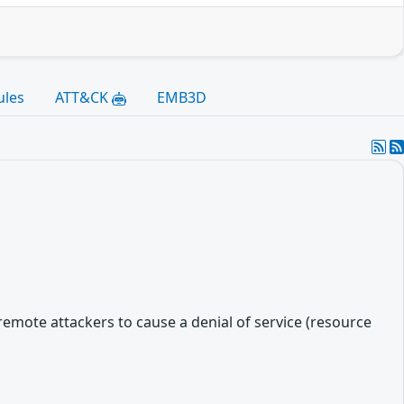
ules
ATT&CK
EMB3D
remote attackers to cause a denial of service (resource