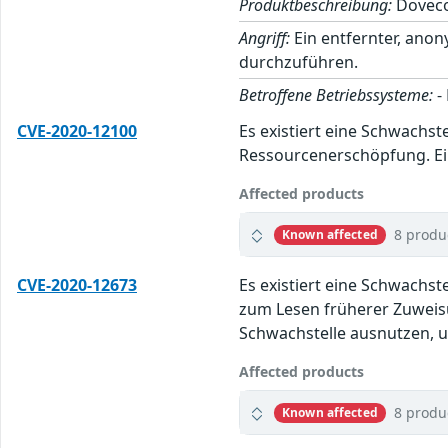
Produktbeschreibung:
Doveco
Angriff:
Ein entfernter, anon
durchzuführen.
Betroffene Betriebssysteme:
-
CVE-2020-12100
Es existiert eine Schwachst
Ressourcenerschöpfung. Ein
Affected products
8 produ
Known affected
CVE-2020-12673
Es existiert eine Schwachs
zum Lesen früherer Zuweisu
Schwachstelle ausnutzen, u
Affected products
8 produ
Known affected