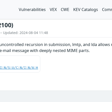
Vulnerabilities
VEX
CWE
KEV Catalogs
Comm
2100)
 – Updated: 2024-08-04 11:48
 uncontrolled recursion in submission, lmtp, and lda allows 
 e-mail message with deeply nested MIME parts.
UI:N/S:U/C:N/I:N/A:H