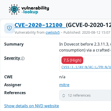
(GCVE-0-2020-1
CVE-2020-12100
Vulnerability from
cvelistv5
– Published: 2020-08-12 15:07
Summary
In Dovecot before 2.3.11.3,
consumption) via a crafted
Severity
7.5 (High)
CVSS:3.1/AV:N/AC:L/PR:N/
CWE
n/a
Assigner
mitre
References
12 references
Show details on NVD website